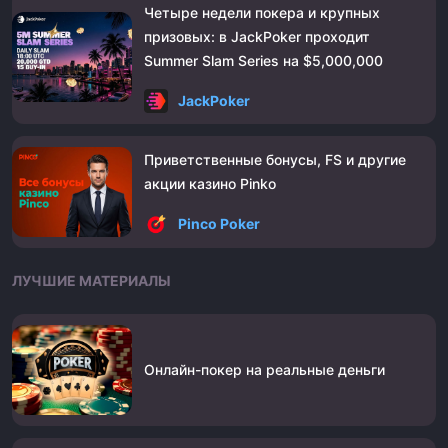
Четыре недели покера и крупных
призовых: в JackPoker проходит
Summer Slam Series на $5,000,000
JackPoker
Приветственные бонусы, FS и другие
акции казино Pinko
Pinco Poker
ЛУЧШИЕ МАТЕРИАЛЫ
Онлайн-покер на реальные деньги