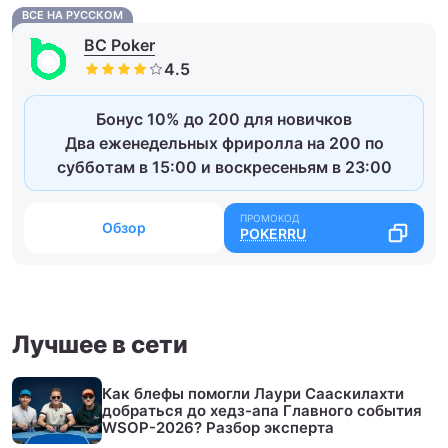
ВСЕ НА РУССКОМ
BC Poker
Бонус 10% до 200 для новичков
Два еженедельных фриролла на 200 по
субботам в 15:00 и воскресеньям в 23:00
Обзор
POKERRU
Лучшее в сети
Как блефы помогли Лаури Сааскилахти
добраться до хедз-апа Главного события
WSOP-2026? Разбор эксперта