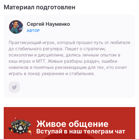
Материал подготовлен
Сергей Науменко
АВТОР
Практикующий игрок, который прошел путь от любителя
до стабильного регуляра. Пишет о стратегии,
психологии и дисциплине, делясь личным опытом в
кеш-играх и МТТ. Живые разборы раздач, ошибки
новичков и понятные рекомендации для тех, кто хочет
играть в покер увереннее и стабильнее.
Живое общение
Вступай в наш телеграм чат