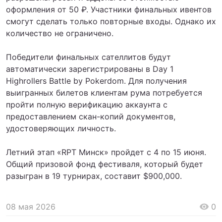
оформления от 50 ₽. Участники финальных ивентов
смогут сделать только повторные входы. Однако их
количество не ограничено.
Победители финальных сателлитов будут
автоматически зарегистрированы в Day 1
Highrollers Battle by Pokerdom. Для получения
выигранных билетов клиентам рума потребуется
пройти полную верификацию аккаунта с
предоставлением скан-копий документов,
удостоверяющих личность.
Летний этап «RPT Минск» пройдет с 4 по 15 июня.
Общий призовой фонд фестиваля, который будет
разыгран в 19 турнирах, составит $900,000.
08 мая 2026
0