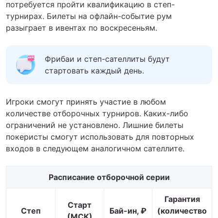
потребуется пройти квалификацию в степ-
турнирах. Билеты на офлайн-событие рум
разыграет в ивентах по воскресеньям.
Фрибаи и степ-сателлиты будут
стартовать каждый день.
Игроки смогут принять участие в любом
количестве отборочных турниров. Каких-либо
ограничений не установлено. Лишние билеты
покеристы смогут использовать для повторных
входов в следующем аналогичном сателлите.
Расписание отборочной серии
Гарантия
Старт
Степ
Бай-ин, ₽
(количество
(МСК)