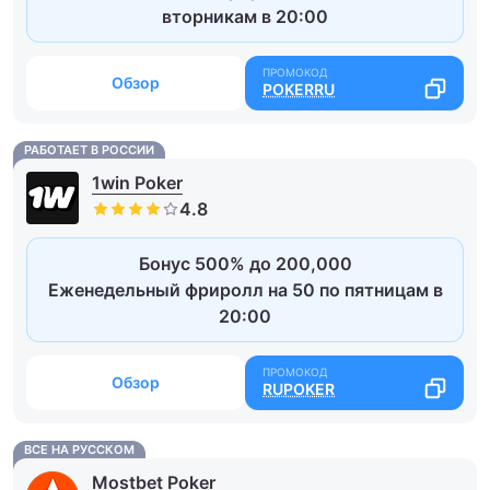
вторникам в 20:00
Обзор
POKERRU
РАБОТАЕТ В РОССИИ
1win Poker
Бонус 500% до 200,000
Еженедельный фриролл на 50 по пятницам в
20:00
Обзор
RUPOKER
ВСЕ НА РУССКОМ
Mostbet Poker