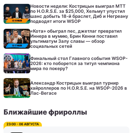
Новости недели: Кострицын выиграл МТТ
по H.O.R.S.E. за $25,000, Хельмут упустил
шанс добыть 18-й браслет, Диб и Негреану
подводят итоги WSOP
«Кота» обыграл пес, джетлаг превратил
Иннера в мумию, Брин Кенни поставил
ультиматум Залу славы — обзор
социальных сетей
Финальный стол Главного события WSOP-
2026: кто поборется за титул чемпиона
мира по покеру?
Александр Кострицын выиграл турнир
хайроллеров по H.O.R.S.E. на WSOP-2026 в
Лас-Вегасе
Ближайшие фрироллы
23:00 - 06 АВГУСТА