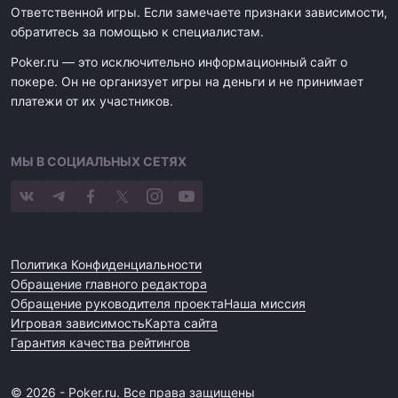
Ответственной игры. Если замечаете признаки зависимости,
обратитесь за помощью к специалистам.
Poker.ru — это исключительно информационный сайт о
покере. Он не организует игры на деньги и не принимает
платежи от их участников.
МЫ В СОЦИАЛЬНЫХ СЕТЯХ
Политика Конфиденциальности
Обращение главного редактора
Обращение руководителя проекта
Наша миссия
Игровая зависимость
Карта сайта
Гарантия качества рейтингов
© 2026 - Poker.ru. Все права защищены