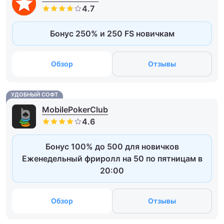
Бонус 250% и 250 FS новичкам
Обзор
Отзывы
УДОБНЫЙ СОФТ
MobilePokerClub
Бонус 100% до 500 для новичков
Еженедельный фриролл на 50 по пятницам в
20:00
Обзор
Отзывы