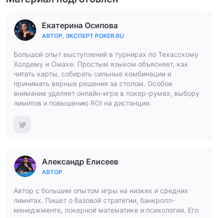
Екатерина Осипова
АВТОР, ЭКСПЕРТ POKER.RU
Большой опыт выступлений в турнирах по Техасскому
Холдему и Омахе. Простым языком объясняет, как
читать карты, собирать сильные комбинации и
принимать верные решения за столом. Особое
внимание уделяет онлайн-игре в покер-румах, выбору
лимитов и повышению ROI на дистанции.
Александр Елисеев
АВТОР
Автор с большим опытом игры на низких и средних
лимитах. Пишет о базовой стратегии, банкролл-
менеджменте, покерной математике и психологии. Его