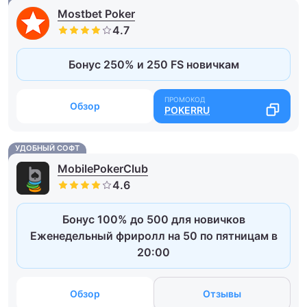
Mostbet Poker
Бонус 250% и 250 FS новичкам
Обзор
POKERRU
УДОБНЫЙ СОФТ
MobilePokerClub
Бонус 100% до 500 для новичков
Еженедельный фриролл на 50 по пятницам в
20:00
Обзор
Отзывы