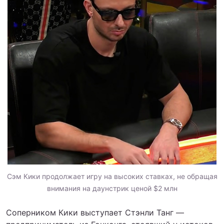
Сэм Кики продолжает игру на высоких ставках, не обращая
внимания на даунстрик ценой $2 млн
Соперником Кики выступает Стэнли Танг —