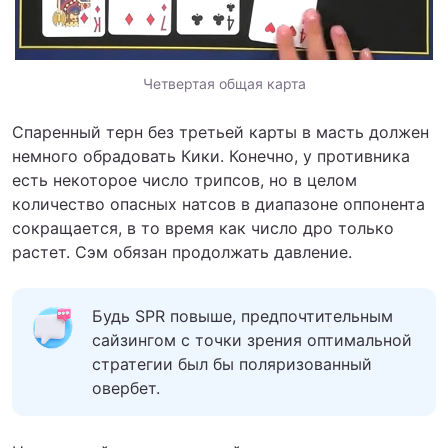
Четвертая общая карта
Спаренный терн без третьей карты в масть должен
немного обрадовать Кики. Конечно, у противника
есть некоторое число трипсов, но в целом
количество опасных натсов в диапазоне оппонента
сокращается, в то время как число дро только
растет. Сэм обязан продолжать давление.
Будь SPR повыше, предпочтительным
сайзингом с точки зрения оптимальной
стратегии был бы поляризованный
овербет.