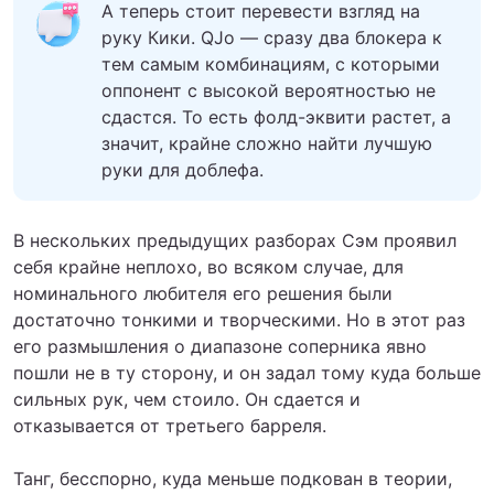
А теперь стоит перевести взгляд на
руку Кики. QJo — сразу два блокера к
тем самым комбинациям, с которыми
оппонент с высокой вероятностью не
сдастся. То есть фолд-эквити растет, а
значит, крайне сложно найти лучшую
руки для доблефа.
В нескольких предыдущих разборах Сэм проявил
себя крайне неплохо, во всяком случае, для
номинального любителя его решения были
достаточно тонкими и творческими. Но в этот раз
его размышления о диапазоне соперника явно
пошли не в ту сторону, и он задал тому куда больше
сильных рук, чем стоило. Он сдается и
отказывается от третьего барреля.
Танг, бесспорно, куда меньше подкован в теории,