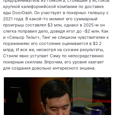
предприниматель из Гонконга, стоявший у истоков
крупной калифорнийской компании по доставке
еды DoorDash. Он участвует в покерных телешоу с
2021 года. В какой-то момент его суммарный
проигрыш составлял $3 млн, однако в 2025-м он
слегка поправил дело, доведя итог до –$2 млн. Как
и «Сеньор Тильт», Танг не слишком чувствителен к
поражениям: его состояние оценивается в $2.2
млрд. И все же, несмотря на схожие результаты,
Стэнли явно уступает Сэму по непосредственно
покерным скиллам. Впрочем, его уровня хватает
для создания довольно интересного экшена.