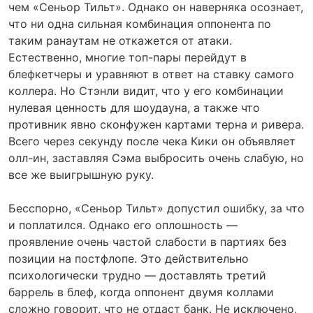
чем «Сеньор Тильт». Однако он наверняка осознает,
что ни одна сильная комбинация оппонента по
таким ранаутам не откажется от атаки.
Естественно, многие топ-пары перейдут в
блефкетчеры и уравняют в ответ на ставку самого
коллера. Но Стэнли видит, что у его комбинации
нулевая ценность для шоудауна, а также что
противник явно сконфужен картами терна и ривера.
Всего через секунду после чека Кики он объявляет
олл-ин, заставляя Сэма выбросить очень слабую, но
все же выигрышную руку.
Бесспорно, «Сеньор Тильт» допустил ошибку, за что
и поплатился. Однако его оплошность —
проявление очень частой слабости в партиях без
позиции на постфлопе. Это действительно
психологически трудно — доставлять третий
баррель в блеф, когда оппонент двумя коллами
сложно говорит, что не отдаст банк. Не исключено,