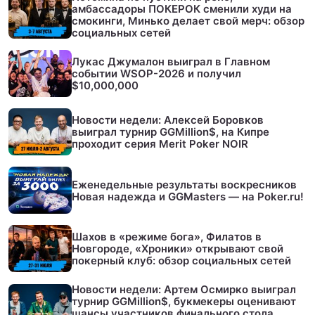
амбассадоры ПОКЕРОК сменили худи на
смокинги, Минько делает свой мерч: обзор
социальных сетей
Лукас Джумалон выиграл в Главном
событии WSOP-2026 и получил
$10,000,000
Новости недели: Алексей Боровков
выиграл турнир GGMillion$, на Кипре
проходит серия Merit Poker NOIR
Еженедельные результаты воскресников
Новая надежда и GGMasters — на Poker.ru!
Шахов в «режиме бога», Филатов в
Новгороде, «Хроники» открывают свой
покерный клуб: обзор социальных сетей
Новости недели: Артем Осмирко выиграл
турнир GGMillion$, букмекеры оценивают
шансы участников финального стола