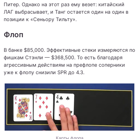
Питер. Однако на этот раз ему везет: китайский
ЛАГ выбрасывает, и Танг остается один на один в
позиции к «Сеньору Тильту».
Флоп
В банке $85,000. Эффективные стеки измеряются по
фишкам Стэнли — $368,500. То есть благодаря
агрессивным действиям на префлопе соперники
уже к флопу снизили SPR до 4.3.
Карты флопа