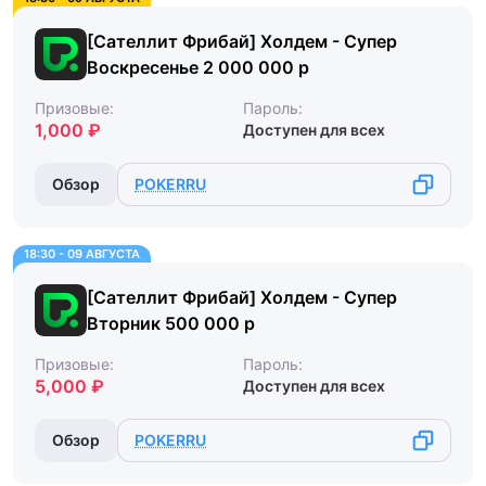
[Сателлит Фрибай] Холдем - Супер
Воскресенье 2 000 000 р
Призовые:
Пароль:
1,000 ₽
Доступен для всех
Обзор
POKERRU
18:30 - 09 АВГУСТА
[Сателлит Фрибай] Холдем - Супер
Вторник 500 000 р
Призовые:
Пароль:
5,000 ₽
Доступен для всех
Обзор
POKERRU