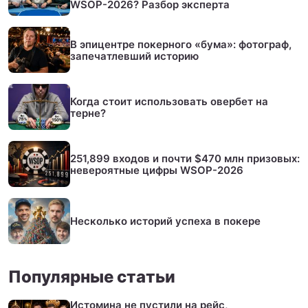
WSOP-2026? Разбор эксперта
В эпицентре покерного «бума»: фотограф,
запечатлевший историю
Когда стоит использовать овербет на
терне?
251,899 входов и почти $470 млн призовых:
невероятные цифры WSOP-2026
Несколько историй успеха в покере
Популярные статьи
Истомина не пустили на рейс,