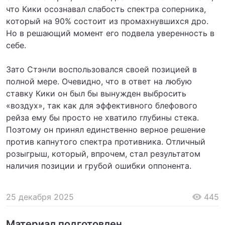
что Кики осознавал слабость спектра соперника,
который на 90% состоит из промахнувшихся дро.
Но в решающий момент его подвела уверенность в
себе.
Зато Стэнли воспользовался своей позицией в
полной мере. Очевидно, что в ответ на любую
ставку Кики он был бы вынужден выбросить
«воздух», так как для эффективного блефового
рейза ему бы просто не хватило глубины стека.
Поэтому он принял единственно верное решение
против капнутого спектра противника. Отличный
розыгрыш, который, впрочем, стал результатом
наличия позиции и грубой ошибки оппонента.
25 декабря 2025
445
Материал подготовлен