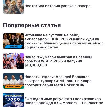
Несколько историй успеха в покере
Популярные статьи
Истомина не пустили на рейс,
амбассадоры ПОКЕРОК сменили худи на
смокинги, Минько делает свой мерч: обзор
социальных сетей
Лукас Джумалон выиграл в Главном
событии WSOP-2026 и получил
$10,000,000
Новости недели: Алексей Боровков
выиграл турнир GGMillion$, на Кипре
проходит серия Merit Poker NOIR
Еженедельные результаты воскресников
Новая надежда и GGMasters — на Poker.ru!