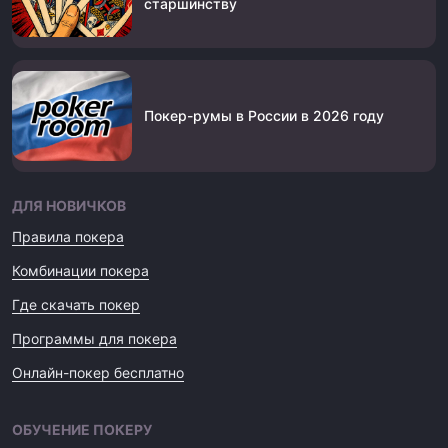
старшинству
Покер-румы в России в 2026 году
ДЛЯ НОВИЧКОВ
Правила покера
Комбинации покера
Где скачать покер
Программы для покера
Онлайн-покер бесплатно
ОБУЧЕНИЕ ПОКЕРУ