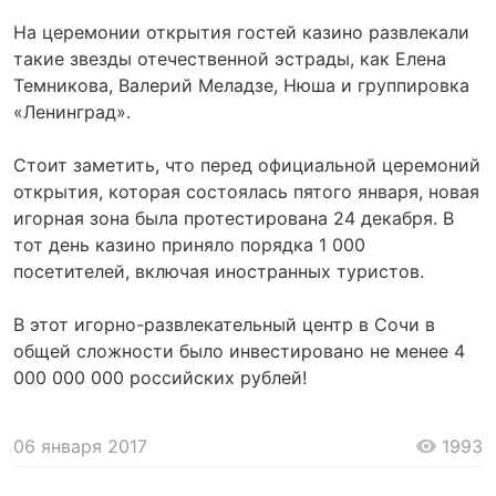
На церемонии открытия гостей казино развлекали
такие звезды отечественной эстрады, как Елена
Темникова, Валерий Меладзе, Нюша и группировка
«Ленинград».
Стоит заметить, что перед официальной церемоний
открытия, которая состоялась пятого января, новая
игорная зона была протестирована 24 декабря. В
тот день казино приняло порядка 1 000
посетителей, включая иностранных туристов.
В этот игорно-развлекательный центр в Сочи в
общей сложности было инвестировано не менее 4
000 000 000 российских рублей!
06 января 2017
1993