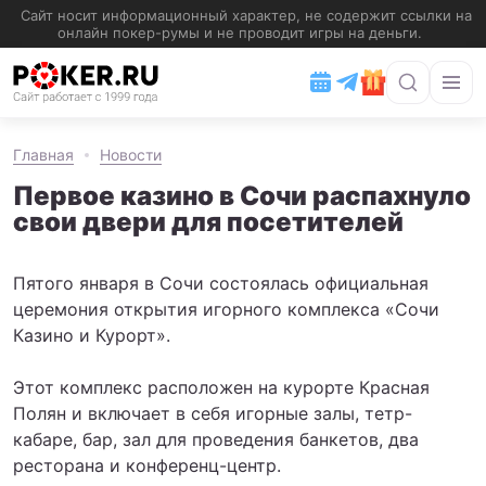
Главная
Новости
Первое казино в Сочи распахнуло
свои двери для посетителей
Пятого января в Сочи состоялась официальная
церемония открытия игорного комплекса «Сочи
Казино и Курорт».
Этот комплекс расположен на курорте Красная
Полян и включает в себя игорные залы, тетр-
кабаре, бар, зал для проведения банкетов, два
ресторана и конференц-центр.