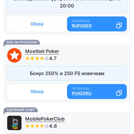
20:00
Обзор
RUPOKER
ВСЕ НА РУССКОМ
Mostbet Poker
Бонус 250% и 250 FS новичкам
Обзор
POKERRU
УДОБНЫЙ СОФТ
MobilePokerClub