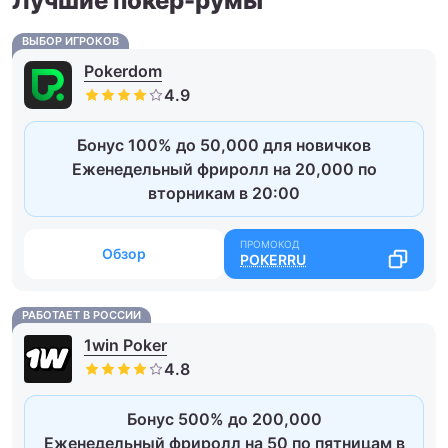
Лучшие покер-румы
ВЫБОР ИГРОКОВ
Pokerdom
Бонус 100% до 50,000 для новичков
Еженедельный фриролл на 20,000 по
вторникам в 20:00
Обзор
POKERRU
РАБОТАЕТ В РОССИИ
1win Poker
Бонус 500% до 200,000
Еженедельный фриролл на 50 по пятницам в