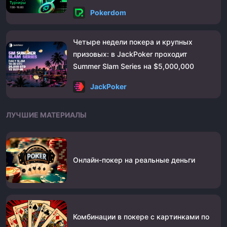
Pokerdom
Четыре недели покера и крупных
призовых: в JackPoker проходит
Summer Slam Series на $5,000,000
JackPoker
ЛУЧШИЕ МАТЕРИАЛЫ
Онлайн-покер на реальные деньги
Комбинации в покере с картинками по