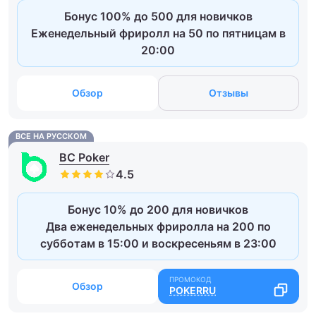
Бонус 100% до 500 для новичков
Еженедельный фриролл на 50 по пятницам в
20:00
Обзор
Отзывы
ВСЕ НА РУССКОМ
BC Poker
Бонус 10% до 200 для новичков
Два еженедельных фриролла на 200 по
субботам в 15:00 и воскресеньям в 23:00
Обзор
POKERRU