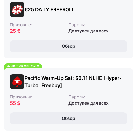
€25 DAILY FREEROLL
Призовые:
Пароль:
25 €
Доступен для всех
Обзор
07:15 - 06 АВГУСТА
Pacific Warm-Up Sat: $0.11 NLHE [Hyper-
Turbo, Freebuy]
Призовые:
Пароль:
55 $
Доступен для всех
Обзор