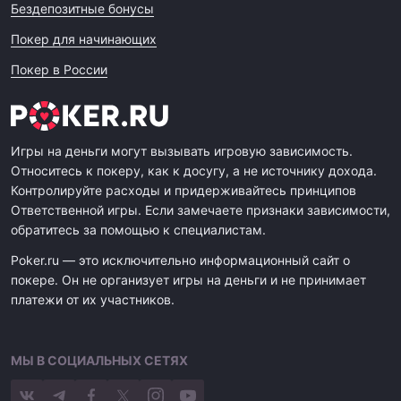
Бездепозитные бонусы
Покер для начинающих
Покер в России
Игры на деньги могут вызывать игровую зависимость.
Относитесь к покеру, как к досугу, а не источнику дохода.
Контролируйте расходы и придерживайтесь принципов
Ответственной игры. Если замечаете признаки зависимости,
обратитесь за помощью к специалистам.
Poker.ru — это исключительно информационный сайт о
покере. Он не организует игры на деньги и не принимает
платежи от их участников.
МЫ В СОЦИАЛЬНЫХ СЕТЯХ