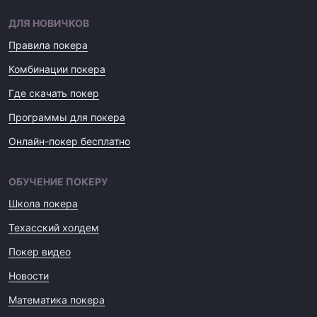
ДЛЯ НОВИЧКОВ
Правила покера
Комбинации покера
Где скачать покер
Программы для покера
Онлайн-покер бесплатно
ОБУЧЕНИЕ ПОКЕРУ
Школа покера
Техасский холдем
Покер видео
Новости
Математика покера