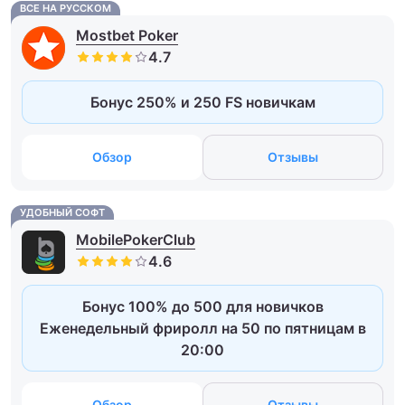
ВСЕ НА РУССКОМ
Mostbet Poker
Бонус 250% и 250 FS новичкам
Обзор
Отзывы
УДОБНЫЙ СОФТ
MobilePokerClub
Бонус 100% до 500 для новичков
Еженедельный фриролл на 50 по пятницам в
20:00
Обзор
Отзывы