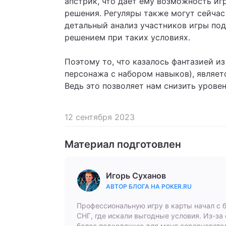
апстрик, что дает ему возможность иг
решения. Регуляры также могут сейчас
детальный анализ участников игры под
решением при таких условиях.
Поэтому то, что казалось фантазией и
персонажа с набором навыков), являет
Ведь это позволяет нам снизить урове
12 сентября 2023
Материал подготовлен
Игорь Суханов
АВТОР БЛОГА НА POKER.RU
Профессиональную игру в карты начал с б
СНГ, где искали выгодные условия. Из-за
более подходящую для меня соревновател