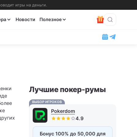
ера
Новости
Полезное
Лучшие покер-румы
ценки
иде
ВЫБОР ИГРОКОВ
более
же
Pokerdom
других
Бонус 100% до 50,000 для