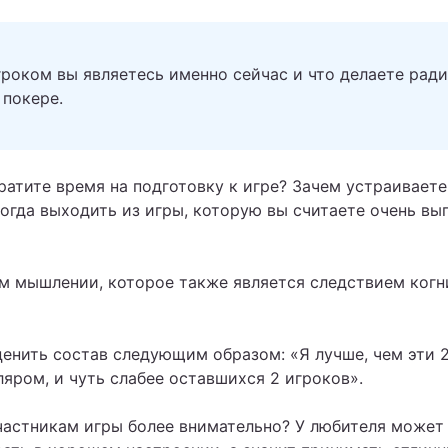
гроком вы являетесь именно сейчас и что делаете ради
 покере.
тратите время на подготовку к игре? Зачем устраиваете
тогда выходить из игры, которую вы считаете очень вы
м мышлении, которое также является следствием ког
енить состав следующим образом: «‎Я лучше, чем эти 
ляром, и чуть слабее оставшихся 2 игроков»‎.
частникам игры более внимательно? У любителя может