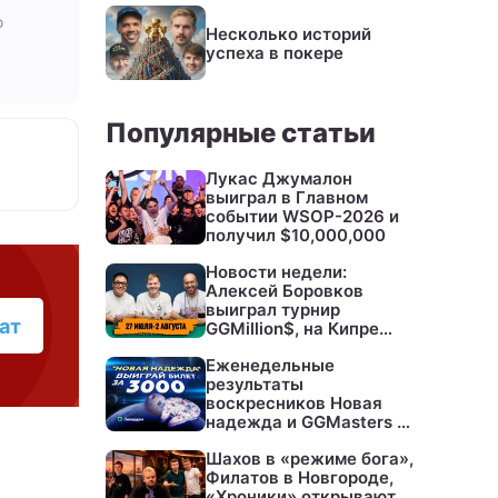
ю
Несколько историй
успеха в покере
Популярные статьи
Лукас Джумалон
выиграл в Главном
событии WSOP-2026 и
получил $10,000,000
Новости недели:
Алексей Боровков
выиграл турнир
ат
GGMillion$, на Кипре
проходит серия Merit
Еженедельные
Poker NOIR
результаты
воскресников Новая
надежда и GGMasters —
на Poker.ru!
Шахов в «режиме бога»,
Филатов в Новгороде,
«Хроники» открывают