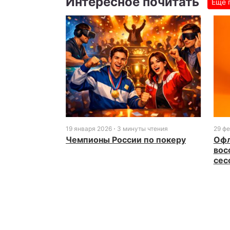
Интересное почитать
Еще 
19 января 2026
3 минуты чтения
29 ф
Чемпионы России по покеру
Офл
вос
сес