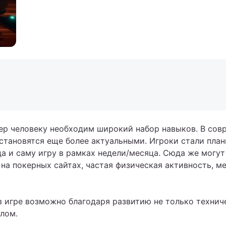
кер человеку необходим широкий набор навыков. В сов
становятся еще более актуальными. Игроки стали пла
да и саму игру в рамках недели/месяца. Сюда же могут
на покерных сайтах, частая физическая активность, м
 в игре возможно благодаря развитию не только технич
елом.