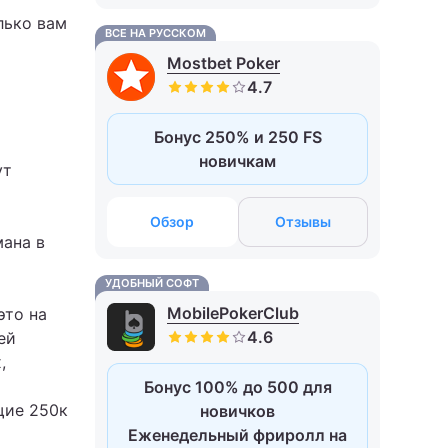
лько вам
ВСЕ НА РУССКОМ
Mostbet Poker
Бонус 250% и 250 FS
новичкам
ут
Обзор
Отзывы
мана в
УДОБНЫЙ СОФТ
MobilePokerClub
это на
ей
,
Бонус 100% до 500 для
щие 250к
новичков
Еженедельный фриролл на