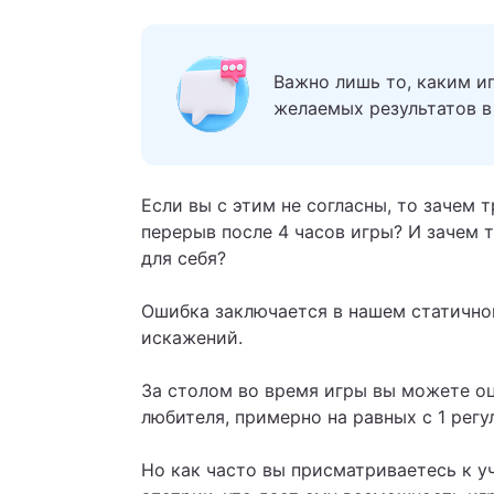
Важно лишь то, каким и
желаемых результатов в
Если вы с этим не согласны, то зачем 
перерыв после 4 часов игры? И зачем 
для себя?
Ошибка заключается в нашем статично
искажений.
За столом во время игры вы можете оц
любителя, примерно на равных с 1 регу
Но как часто вы присматриваетесь к у