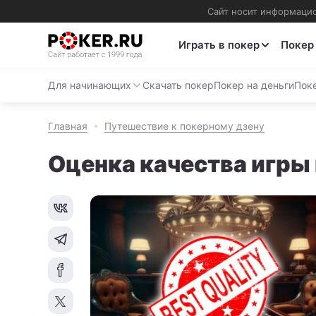
Играть в покер
Покер
Для начинающих
Скачать покер
Покер на деньги
Пок
Главная
Путешествие к покерному дзену
Оценка качества игры в