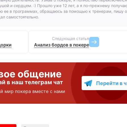
ушой и сердцем. :) Прошло уже 12 лет, а я по-прежнему получа
чаю ее в программах, обращаюсь за помощью к тренерам, пишу о
ал самостоятельно.
Следующая статья
дорки
Анализ бордов в покере
вое общение
ай в наш телеграм чат
Перейти в ч
й мир покера вместе с нами