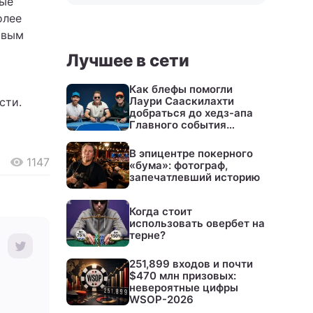
ные
олее
овым
Лучшее в сети
Как блефы помогли
Лаури Сааскилахти
сти.
добраться до хедз-апа
Главного события
WSOP-2026? Разбор
эксперта
В эпицентре покерного
1147
«бума»: фотограф,
запечатлевший историю
Когда стоит
использовать овербет на
терне?
251,899 входов и почти
$470 млн призовых:
невероятные цифры
WSOP-2026