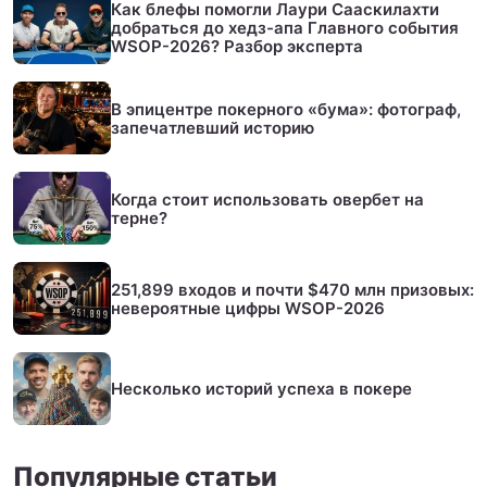
Как блефы помогли Лаури Сааскилахти
добраться до хедз-апа Главного события
WSOP-2026? Разбор эксперта
В эпицентре покерного «бума»: фотограф,
запечатлевший историю
Когда стоит использовать овербет на
терне?
251,899 входов и почти $470 млн призовых:
невероятные цифры WSOP-2026
Несколько историй успеха в покере
Популярные статьи