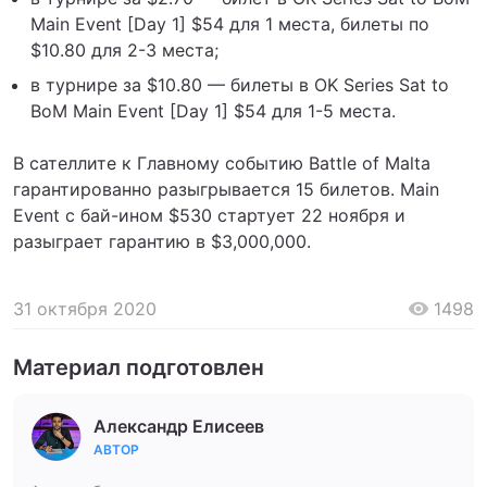
Main Event [Day 1] $54 для 1 места, билеты по
$10.80 для 2-3 места;
в турнире за $10.80 — билеты в OK Series Sat to
BoM Main Event [Day 1] $54 для 1-5 места.
В сателлите к Главному событию Battle of Malta
гарантированно разыгрывается 15 билетов. Main
Event с бай-ином $530 стартует 22 ноября и
разыграет гарантию в $3,000,000.
31 октября 2020
1498
Материал подготовлен
Александр Елисеев
АВТОР