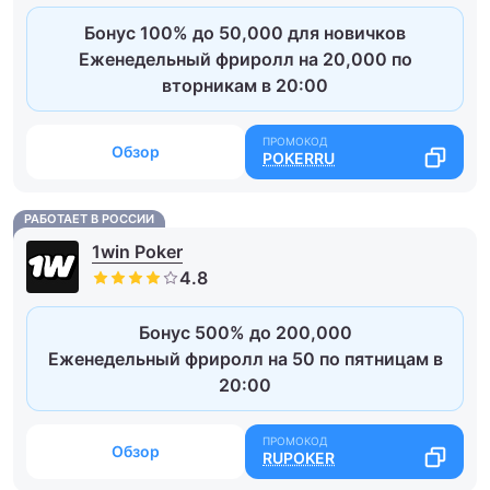
Бонус 100% до 50,000 для новичков
Еженедельный фриролл на 20,000 по
вторникам в 20:00
Обзор
POKERRU
РАБОТАЕТ В РОССИИ
1win Poker
Бонус 500% до 200,000
Еженедельный фриролл на 50 по пятницам в
20:00
Обзор
RUPOKER