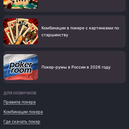
Комбинации в покере с картинками по
старшинству
Покер-румы в России в 2026 году
ДЛЯ НОВИЧКОВ
Правила покера
Комбинации покера
Где скачать покер