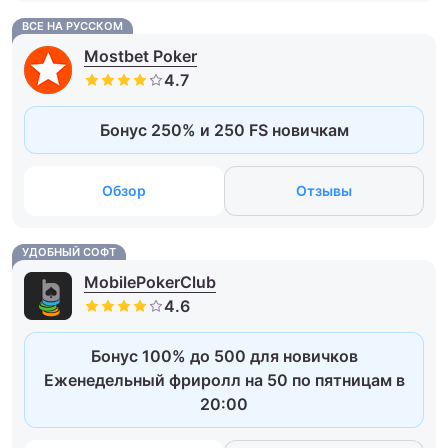
ВСЕ НА РУССКОМ
Mostbet Poker
Бонус 250% и 250 FS новичкам
Обзор
Отзывы
УДОБНЫЙ СОФТ
MobilePokerClub
Бонус 100% до 500 для новичков
Еженедельный фриролл на 50 по пятницам в
20:00