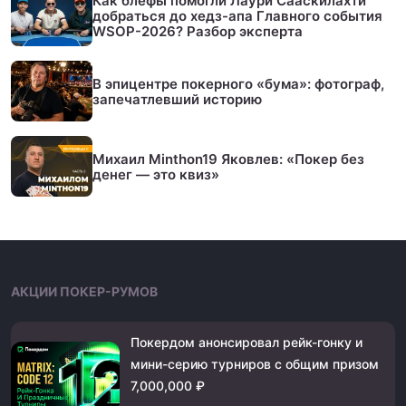
Как блефы помогли Лаури Сааскилахти
добраться до хедз-апа Главного события
WSOP-2026? Разбор эксперта
В эпицентре покерного «бума»: фотограф,
запечатлевший историю
Михаил Minthon19 Яковлев: «Покер без
денег — это квиз»
АКЦИИ ПОКЕР-РУМОВ
Покердом анонсировал рейк-гонку и
мини-серию турниров с общим призом
7,000,000 ₽