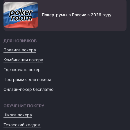
Покер-румы в России в 2026 году
ДЛЯ НОВИЧКОВ
Правила покера
Комбинации покера
Где скачать покер
Программы для покера
Онлайн-покер бесплатно
ОБУЧЕНИЕ ПОКЕРУ
Школа покера
Техасский холдем