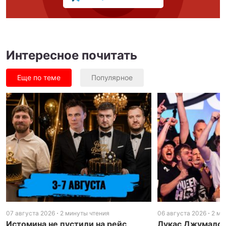
Интересное почитать
Еще по теме
Популярное
07 августа 2026
2 минуты чтения
06 августа 2026
2 ми
Истомина не пустили на рейс,
Лукас Джумалон