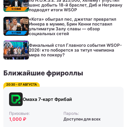
по H.O.R.S.E. за $25,000, Хельмут упустил
шанс добыть 18-й браслет, Диб и Негреану
подводят итоги WSOP
«Кота» обыграл пес, джетлаг превратил
Иннера в мумию, Брин Кенни поставил
ультиматум Залу славы — обзор
социальных сетей
Финальный стол Главного события WSOP-
2026: кто поборется за титул чемпиона
мира по покеру?
Ближайшие фрироллы
20:30 - 07 АВГУСТА
Омаха 7-карт Фрибай
Призовые:
Пароль:
1,000 ₽
Доступен для всех