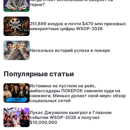
терне?
251,899 входов и почти $470 млн призовых:
невероятные цифры WSOP-2026
Несколько историй успеха в покере
Популярные статьи
Истомина не пустили на рейс,
амбассадоры ПОКЕРОК сменили худи на
смокинги, Минько делает свой мерч: обзор
социальных сетей
Лукас Джумалон выиграл в Главном
событии WSOP-2026 и получил
$10,000,000