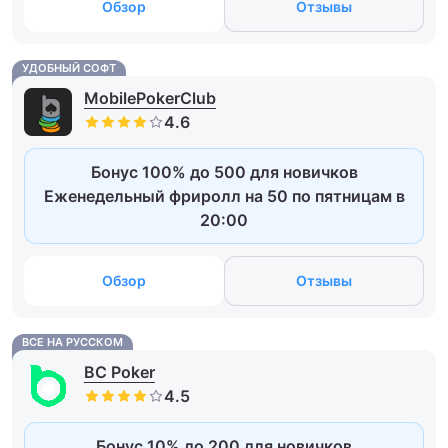
Обзор
Отзывы
УДОБНЫЙ СОФТ
MobilePokerClub
Бонус 100% до 500 для новичков
Еженедельный фриролл на 50 по пятницам в
20:00
Обзор
Отзывы
ВСЕ НА РУССКОМ
BC Poker
Бонус 10% до 200 для новичков