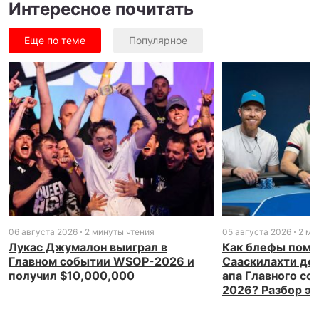
Интересное почитать
Еще по теме
Популярное
06 августа 2026
2 минуты чтения
05 августа 2026
2 ми
Лукас Джумалон выиграл в
Как блефы помо
Главном событии WSOP-2026 и
Сааскилахти доб
получил $10,000,000
апа Главного с
2026? Разбор э