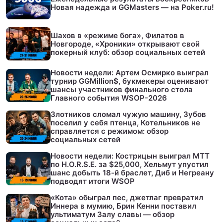
Новая надежда и GGMasters — на Poker.ru!
Шахов в «режиме бога», Филатов в
Новгороде, «Хроники» открывают свой
покерный клуб: обзор социальных сетей
Новости недели: Артем Осмирко выиграл
турнир GGMillion$, букмекеры оценивают
шансы участников финального стола
Главного события WSOP-2026
Злотников сломал чужую машину, Зубов
поселил у себя птенца, Котельников не
справляется с режимом: обзор
социальных сетей
Новости недели: Кострицын выиграл МТТ
по H.O.R.S.E. за $25,000, Хельмут упустил
шанс добыть 18-й браслет, Диб и Негреану
подводят итоги WSOP
«Кота» обыграл пес, джетлаг превратил
Иннера в мумию, Брин Кенни поставил
ультиматум Залу славы — обзор