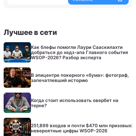
Лучшее в сети
Как блефы помогли Лаури Сааскилахти
добраться до хедз-апа Главного события
WSOP-2026? Разбор эксперта
В эпицентре покерного «бума»: фотограф,
запечатлевший историю
Когда стоит использовать овербет на
терне?
251,899 входов и почти $470 млн призовых:
невероятные цифры WSOP-2026