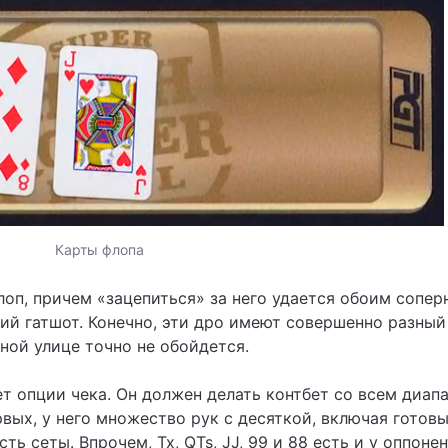
Карты флопа
п, причем «зацепиться» за него удается обоим сопер
ий гатшот. Конечно, эти дро имеют совершенно разный
дной улице точно не обойдется.
ет опции чека. Он должен делать контбет со всем диап
вых, у него множество рук с десяткой, включая готов
ть сеты. Впрочем, Tx, QTs, JJ, 99 и 88 есть и у оппонен