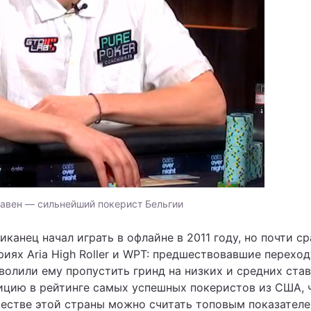
авен — сильнейший покерист Бельгии
анец начал играть в офлайне в 2011 году, но почти ср
риях Aria High Roller и WPT: предшествовавшие переход
волили ему пропустить гринд на низких и средних став
ицию в рейтинге самых успешных покеристов из США, 
естве этой страны можно считать топовым показателе