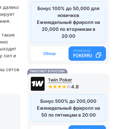
я далеко
Бонус 100% до 50,000 для
рирует
новичков
ания.
Еженедельный фриролл на
е
20,000 по вторникам в
 такие
20:00
енно
выходит
Обзор
у сил и
POKERRU
ыш сетов
РАБОТАЕТ В РОССИИ
е
1win Poker
Бонус 500% до 200,000
Еженедельный фриролл на
50 по пятницам в 20:00