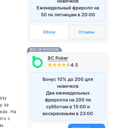
новичков
Еженедельный фриролл на
50 по пятницам в 20:00
Обзор
Отзывы
ВСЕ НА РУССКОМ
BC Poker
Бонус 10% до 200 для
новичков
Два еженедельных
азу
фриролла на 200 по
у за
субботам в 15:00 и
ках. На
воскресеньям в 23:00
что с
м.