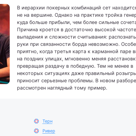
В иерархии покерных комбинаций сет находитс
не на вершине. Однако на практике тройка гене
куда больше прибыли, чем более сильные сочет
Причина кроется в достаточно высокой частот
выпадения и сложности считывания: распознать
руки при связанности борда невозможно. Особ
приятно, когда третья карта к карманной паре 
на поздних улицах, мгновенно меняя расстановк
превращая раздачу в победную. Тем не менее в
некоторых ситуациях даже правильный розыгр
приносит серьезные проблемы. В новом разбор
рассмотрен наглядный тому пример.
Терн
Ривер