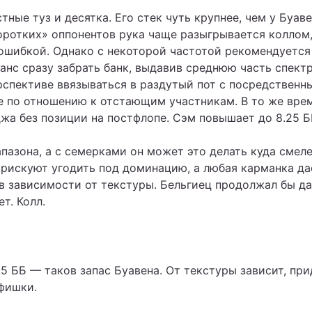
ные туз и десятка. Его стек чуть крупнее, чем у Буаве
коротких» оппонентов рука чаще разыгрывается коллом,
 ошибкой. Однако с некоторой частотой рекомендуется
шанс сразу забрать банк, выдавив среднюю часть спект
рспективе ввязываться в раздутый пот с посредственн
е по отношению к отстающим участникам. В то же вре
джа без позиции на постфлопе. Сэм повышает до 8.25 Б
азона, а с семерками он может это делать куда смеле
рискуют угодить под доминацию, а любая карманка да
в зависимости от текстуры. Бельгиец продолжал бы д
т. Колл.
.5 ББ — таков запас Буавена. От текстуры зависит, при
фишки.