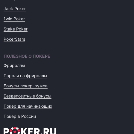
Jack Poker
1win Poker
Stake Poker
PokerStars
ПОЛЕЗНОЕ О ПОКЕРЕ
Фрироллы
Пароли на фрироллы
Бонусы покер-румов
Бездепозитные бонусы
Покер для начинающих
Покер в России