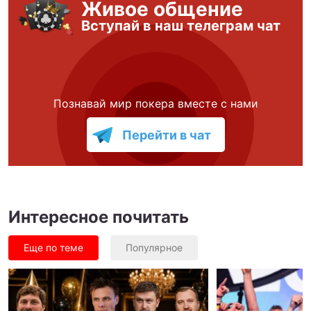
Живое общение
Вступай в наш телеграм чат
Познавай мир покера вместе с нами
Перейти в чат
Интересное почитать
Еще по теме
Популярное