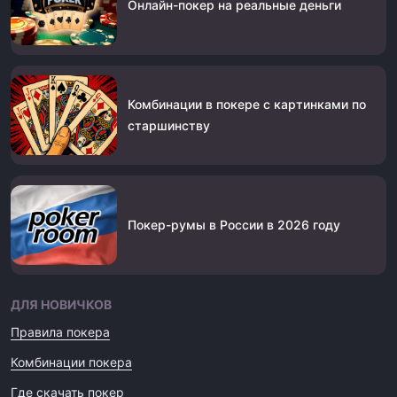
Онлайн-покер на реальные деньги
Комбинации в покере с картинками по
старшинству
Покер-румы в России в 2026 году
ДЛЯ НОВИЧКОВ
Правила покера
Комбинации покера
Где скачать покер