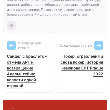
раздач, работу над ошибками и принципы стабильной
игры на дистанции. Помогает читателям выстроить
более уверенный и дисциплинированный стиль.
Предыдущая
Следующая статья
статья
Сайдел с браслетом,
Покер, ограбления и
отмена APT и
снова покер: история
возвращение
чемпиона EPT Prague
Адельштейна:
2022
новости одной
строкой