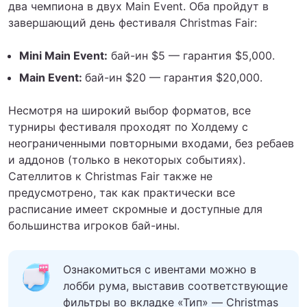
два чемпиона в двух Main Event. Оба пройдут в
завершающий день фестиваля Christmas Fair:
Mini Main Event:
бай-ин $5 — гарантия $5,000.
Main Event:
бай-ин $20 — гарантия $20,000.
Несмотря на широкий выбор форматов, все
турниры фестиваля проходят по Холдему с
неограниченными повторными входами, без ребаев
и аддонов (только в некоторых событиях).
Сателлитов к Christmas Fair также не
предусмотрено, так как практически все
расписание имеет скромные и доступные для
большинства игроков бай-ины.
Ознакомиться с ивентами можно в
лобби рума, выставив соответствующие
фильтры во вкладке «Тип» — Christmas