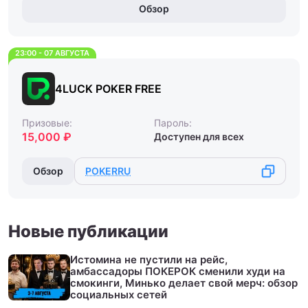
Обзор
23:00 - 07 АВГУСТА
4LUCK POKER FREE
Призовые:
Пароль:
15,000 ₽
Доступен для всех
Обзор
POKERRU
Новые публикации
Истомина не пустили на рейс,
амбассадоры ПОКЕРОК сменили худи на
смокинги, Минько делает свой мерч: обзор
социальных сетей