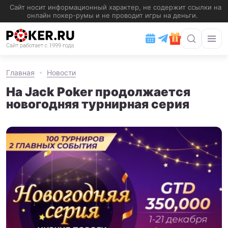
Главная
Новости
На Jack Poker продолжается
новогодняя турнирная серия