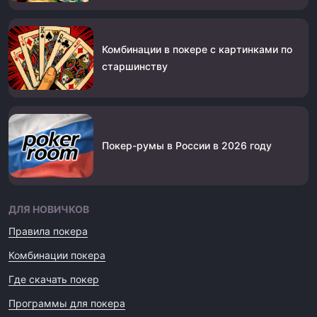
Комбинации в покере с картинками по
старшинству
Покер-румы в России в 2026 году
ДЛЯ НОВИЧКОВ
Правила покера
Комбинации покера
Где скачать покер
Программы для покера