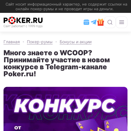
Главная
Покер-румы
Бонусы и акции
Много знаете о WCOOP?
Принимайте участие в новом
конкурсе в Telegram-канале
Poker.ru!