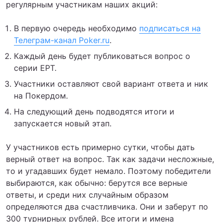
регулярным участникам наших акций:
В первую очередь необходимо
подписаться на
Телеграм-канал Poker.ru
.
Каждый день будет публиковаться вопрос о
серии EPT.
Участники оставляют свой вариант ответа и ник
на Покердом.
На следующий день подводятся итоги и
запускается новый этап.
У участников есть примерно сутки, чтобы дать
верный ответ на вопрос. Так как задачи несложные,
то и угадавших будет немало. Поэтому победители
выбираются, как обычно: берутся все верные
ответы, и среди них случайным образом
определяются два счастливчика. Они и заберут по
300 турнирных рублей. Все итоги и имена