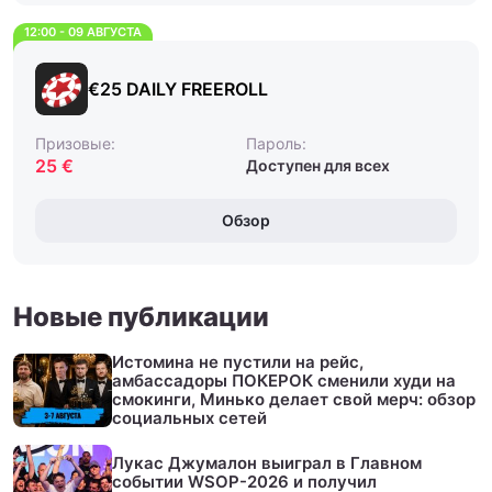
12:00 - 09 АВГУСТА
€25 DAILY FREEROLL
Призовые:
Пароль:
25 €
Доступен для всех
Обзор
Новые публикации
Истомина не пустили на рейс,
амбассадоры ПОКЕРОК сменили худи на
смокинги, Минько делает свой мерч: обзор
социальных сетей
Лукас Джумалон выиграл в Главном
событии WSOP-2026 и получил