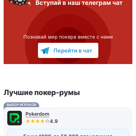
Вступай в наш телеграм чат
Познавай мир покера вместе с нами
Перейти в чат
Лучшие покер-румы
ВЫБОР ИГРОКОВ
Pokerdom