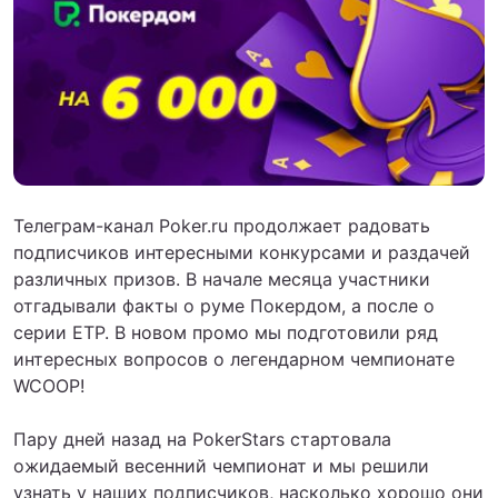
Телеграм-канал Poker.ru продолжает радовать
подписчиков интересными конкурсами и раздачей
различных призов. В начале месяца участники
отгадывали факты о руме Покердом, а после о
серии ETP. В новом промо мы подготовили ряд
интересных вопросов о легендарном чемпионате
WCOOP!
Пару дней назад на PokerStars стартовала
ожидаемый весенний чемпионат и мы решили
узнать у наших подписчиков, насколько хорошо они