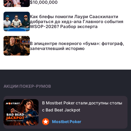
$10,000,000
Как блефы помогли Лаури Сааскилахти
добраться до хедз-апа Главного события
WSOP-2026? Разбор эксперта
В эпицентре покерного «бума»: фотограф,
запечатлевший историю
АКЦИИ ПОКЕР-РУМОВ
В Mostbet Poker стали доступны столы
с Bad Beat Jackpot
Mostbet Poker