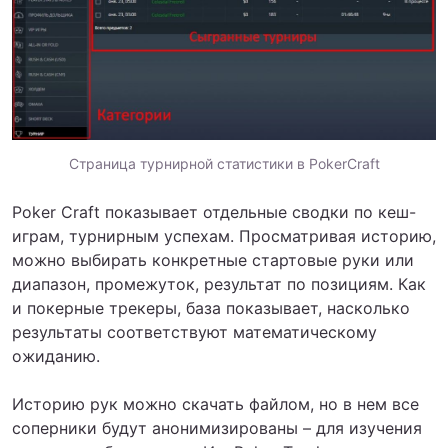
Страница турнирной статистики в PokerCraft
Poker Craft показывает отдельные сводки по кеш-
играм, турнирным успехам. Просматривая историю,
можно выбирать конкретные стартовые руки или
диапазон, промежуток, результат по позициям. Как
и покерные трекеры, база показывает, насколько
результаты соответствуют математическому
ожиданию.
Историю рук можно скачать файлом, но в нем все
соперники будут анонимизированы – для изучения