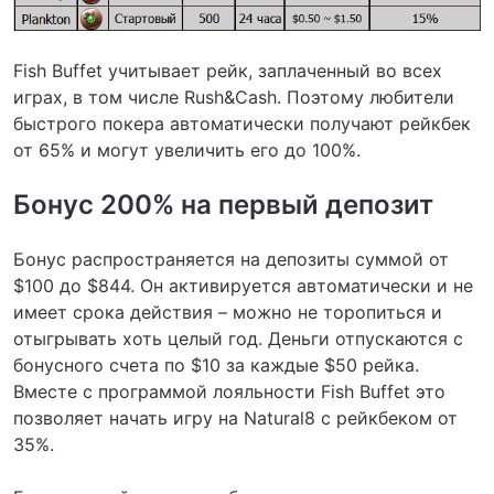
Fish Buffet учитывает рейк, заплаченный во всех
играх, в том числе Rush&Cash. Поэтому любители
быстрого покера автоматически получают рейкбек
от 65% и могут увеличить его до 100%.
Бонус 200% на первый депозит
Бонус распространяется на депозиты суммой от
$100 до $844. Он активируется автоматически и не
имеет срока действия – можно не торопиться и
отыгрывать хоть целый год. Деньги отпускаются с
бонусного счета по $10 за каждые $50 рейка.
Вместе с программой лояльности Fish Buffet это
позволяет начать игру на Natural8 с рейкбеком от
35%.