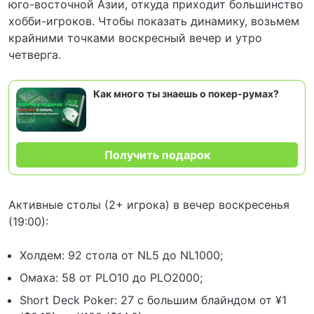
юго-восточной Азии, откуда приходит большинство
хобби-игроков. Чтобы показать динамику, возьмем
крайними точками воскресный вечер и утро
четверга.
Как много ты знаешь о покер-румах?
Получить подарок
Активные столы (2+ игрока) в вечер воскресенья
(19:00):
Холдем: 92 стола от NL5 до NL1000;
Омаха: 58 от PLO10 до PLO2000;
Short Deck Poker: 27 с большим блайндом от ¥1