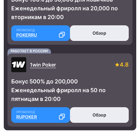
Еженедельный фриролл на 20,000 по
вторникам в 20:00
Обзор
POKERRU
РАБОТАЕТ В РОССИИ
1win Poker
Бонус 500% до 200,000
Еженедельный фриролл на 50 по
пятницам в 20:00
Обзор
RUPOKER