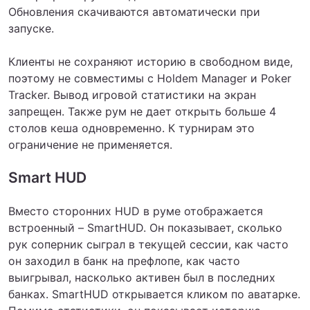
Обновления скачиваются автоматически при
запуске.
Клиенты не сохраняют историю в свободном виде,
поэтому не совместимы с Holdem Manager и Poker
Tracker. Вывод игровой статистики на экран
запрещен. Также рум не дает открыть больше 4
столов кеша одновременно. К турнирам это
ограничение не применяется.
Smart HUD
Вместо сторонних HUD в руме отображается
встроенный – SmartHUD. Он показывает, сколько
рук соперник сыграл в текущей сессии, как часто
он заходил в банк на префлопе, как часто
выигрывал, насколько активен был в последних
банках. SmartHUD открывается кликом по аватарке.