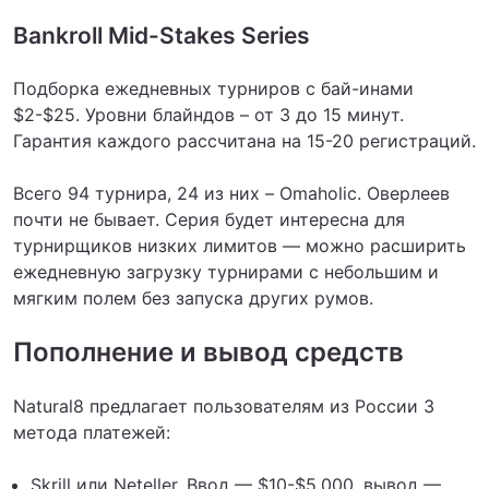
Bankroll Mid-Stakes Series
Подборка ежедневных турниров с бай-инами
$2-$25. Уровни блайндов – от 3 до 15 минут.
Гарантия каждого рассчитана на 15-20 регистраций.
Всего 94 турнира, 24 из них – Omaholic. Оверлеев
почти не бывает. Серия будет интересна для
турнирщиков низких лимитов — можно расширить
ежедневную загрузку турнирами с небольшим и
мягким полем без запуска других румов.
Пополнение и вывод средств
Natural8 предлагает пользователям из России 3
метода платежей:
Skrill или Neteller. Ввод — $10-$5,000, вывод —