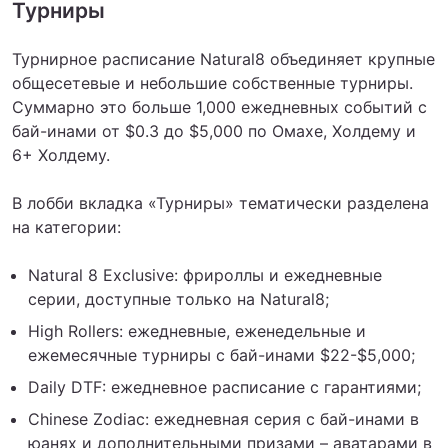
Турниры
Турнирное расписание Natural8 объединяет крупные
общесетевые и небольшие собственные турниры.
Суммарно это больше 1,000 ежедневных событий с
бай-инами от $0.3 до $5,000 по Омахе, Холдему и
6+ Холдему.
В лобби вкладка «Турниры» тематически разделена
на категории:
Natural 8 Exclusive: фрироллы и ежедневные
серии, доступные только на Natural8;
High Rollers: ежедневные, еженедельные и
ежемесячные турниры с бай-инами $22-$5,000;
Daily DTF: ежедневное расписание с гарантиями;
Chinese Zodiac: ежедневная серия с бай-инами в
юанях и дополнительными призами – аватарами в