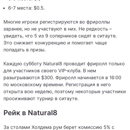
6-7 места: $0.5.
Многие игроки регистрируются во фрироллы
заранее, но не участвуют в них. Не редкость –
увидеть, что 5 из 9 соперников сидят в ситауте.
Это снижает конкуренцию и помогает чаще
попадать в призы.
Каждую субботу Natural8 проводит фриролл только
для участников своего VIP-клуба. В нем
разыгрываются $300. Фриролл начинается в 16:00
по московскому времени. Регистрация в него
открыта всю неделю, поэтому некоторые участники
просиживают турнир в ситауте.
Рейк в Natural8
За столами Холдема рум берет комиссию 5% с