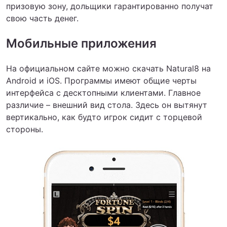
призовую зону, дольщики гарантированно получат
свою часть денег.
Мобильные приложения
На официальном сайте можно скачать Natural8 на
Android и iOS. Программы имеют общие черты
интерфейса с десктопными клиентами. Главное
различие – внешний вид стола. Здесь он вытянут
вертикально, как будто игрок сидит с торцевой
стороны.