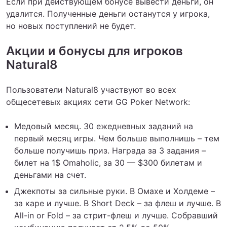
Если при действующем бонусе вывести деньги, он
удалится. Полученные деньги останутся у игрока,
но новых поступлений не будет.
Акции и бонусы для игроков
Natural8
Пользователи Natural8 участвуют во всех
общесетевых акциях сети GG Poker Network:
Медовый месяц. 30 ежедневных заданий на
первый месяц игры. Чем больше выполнишь – тем
больше получишь приз. Награда за 3 задания –
билет на 1$ Omaholic, за 30 — $300 билетам и
деньгами на счет.
Джекпоты за сильные руки. В Омахе и Холдеме –
за каре и лучше. В Short Deck – за флеш и лучше. В
All-in or Fold – за стрит-флеш и лучше. Собравший