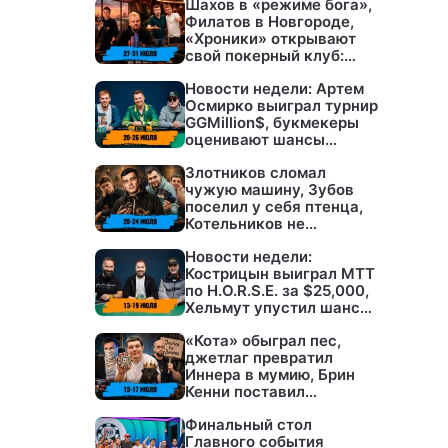
Шахов в «режиме бога»,
Филатов в Новгороде,
«Хроники» открывают
свой покерный клуб:
обзор социальных сетей
Новости недели: Артем
Осмирко выиграл турнир
GGMillion$, букмекеры
оценивают шансы
участников финального
Злотников сломал
стола Главного события
чужую машину, Зубов
WSOP-2026
поселил у себя птенца,
Котельников не
справляется с режимом:
Новости недели:
обзор социальных сетей
Кострицын выиграл МТТ
по H.O.R.S.E. за $25,000,
Хельмут упустил шанс
добыть 18-й браслет,
«Кота» обыграл пес,
Диб и Негреану
джетлаг превратил
подводят итоги WSOP
Иннера в мумию, Брин
Кенни поставил
ультиматум Залу славы
Финальный стол
— обзор социальных
Главного события
сетей