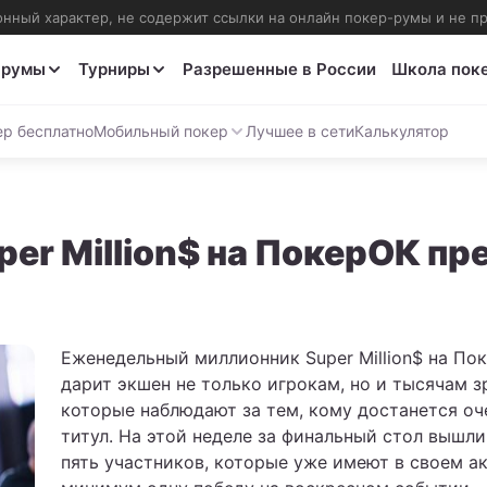
 румы
Турниры
Разрешенные в России
Школа пок
ер бесплатно
Мобильный покер
Лучшее в сети
Калькулятор
per Million$ на ПокерОК пр
Еженедельный миллионник Super Million$ на По
дарит экшен не только игрокам, но и тысячам з
которые наблюдают за тем, кому достанется о
титул. На этой неделе за финальный стол вышли
пять участников, которые уже имеют в своем а