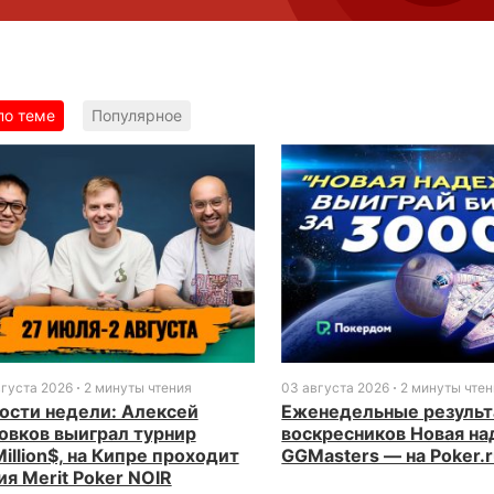
по теме
Популярное
вгуста 2026
2 минуты чтения
03 августа 2026
2 минуты чте
ости недели: Алексей
Еженедельные резуль
овков выиграл турнир
воскресников Новая н
illion$, на Кипре проходит
GGMasters — на Poker.r
ия Merit Poker NOIR