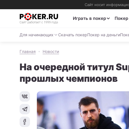
Играть в покер
Покер
Для начинающих
Скачать покер
Покер на деньги
Пок
Главная
Новости
На очередной титул Su
прошлых чемпионов