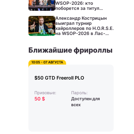
WSOP-2026: кто
поборется за титул
чемпиона мира по
Александр Кострицын
покеру?
выиграл турнир
хайроллеров по H.O.R.S.E.
на WSOP-2026 в Лас-
Вегасе
Ближайшие фрироллы
10:05 - 07 АВГУСТА
$50 GTD Freeroll PLO
Призовые:
Пароль:
50 $
Доступен для
всех