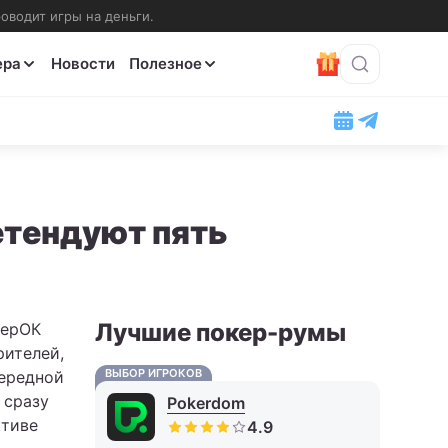
ера
Новости
Полезное
етендуют пять
Лучшие покер-румы
керОК
рителей,
ВЫБОР ИГРОКОВ
чередной
 сразу
Pokerdom
ктиве