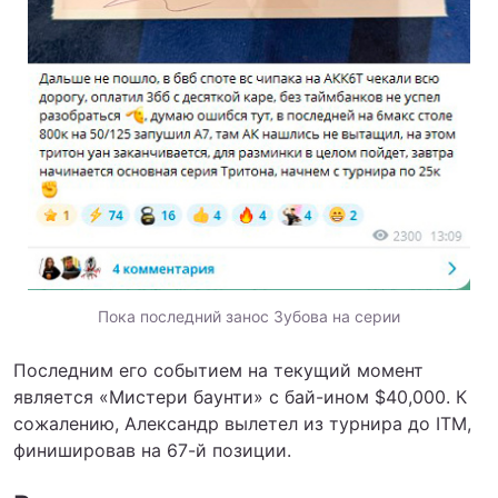
Пока последний занос Зубова на серии
Последним его событием на текущий момент
является «Мистери баунти» с бай-ином $40,000. К
сожалению, Александр вылетел из турнира до ITM,
финишировав на 67-й позиции.