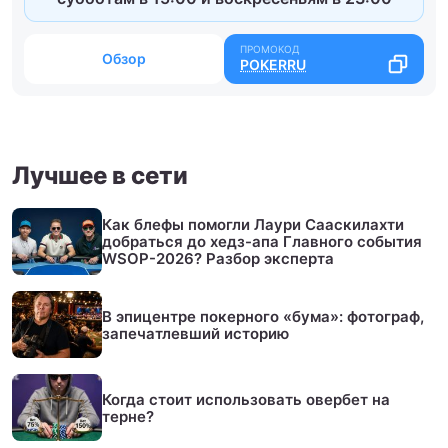
Обзор
POKERRU
Лучшее в сети
Как блефы помогли Лаури Сааскилахти
добраться до хедз-апа Главного события
WSOP-2026? Разбор эксперта
В эпицентре покерного «бума»: фотограф,
запечатлевший историю
Когда стоит использовать овербет на
терне?