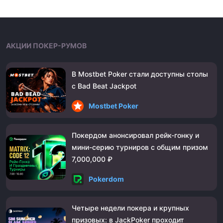
АКЦИИ ПОКЕР-РУМОВ
В Mostbet Poker стали доступны столы
с Bad Beat Jackpot
Mostbet Poker
Покердом анонсировал рейк-гонку и
мини-серию турниров с общим призом
7,000,000 ₽
Pokerdom
Четыре недели покера и крупных
призовых: в JackPoker проходит