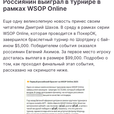
Россиянин выиграл в турнире в
рамках WSOP Online
Еще одну великолепную новость принес своим
читателям Дмитрий Шахов. В среду в рамках серии
WSOP Online, которая проводится в ПокерОК,
завершился браслетный турнир по Шортдеку с бай-
ином $5,000. Победителем события оказался
россиянин Евгений Акимов. За первое место игроку
досталась выплата в размере $99,000. Подробно о
том, как проходил финальный этап события,
рассказано на скриншоте ниже.