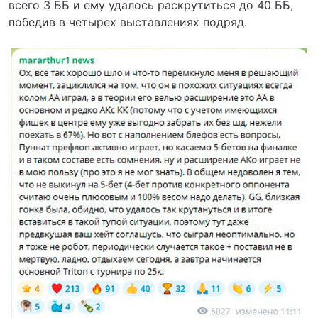
всего 3 ББ и ему удалось раскрутиться до 40 ББ,
победив в четырех выставлениях подряд.