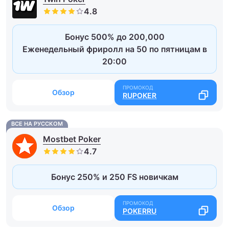
Бонус 500% до 200,000
Еженедельный фриролл на 50 по пятницам в
20:00
Обзор
RUPOKER
ВСЕ НА РУССКОМ
Mostbet Poker
Бонус 250% и 250 FS новичкам
Обзор
POKERRU