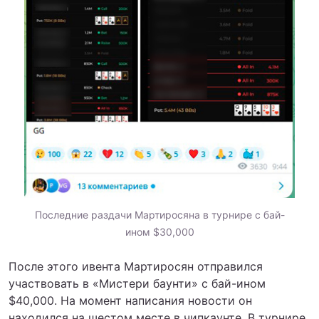
Последние раздачи Мартиросяна в турнире с бай-
ином $30,000
После этого ивента Мартиросян отправился
участвовать в «Мистери баунти» с бай-ином
$40,000. На момент написания новости он
находился на шестом месте в чипкаунте. В турнире