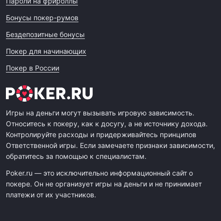
Пароли на фрироллы
Бонусы покер-румов
Бездепозитные бонусы
Покер для начинающих
Покер в России
Игры на деньги могут вызывать игровую зависимость.
Относитесь к покеру, как к досугу, а не источнику дохода.
Контролируйте расходы и придерживайтесь принципов
Ответственной игры. Если замечаете признаки зависимости,
обратитесь за помощью к специалистам.
Poker.ru — это исключительно информационный сайт о
покере. Он не организует игры на деньги и не принимает
платежи от их участников.