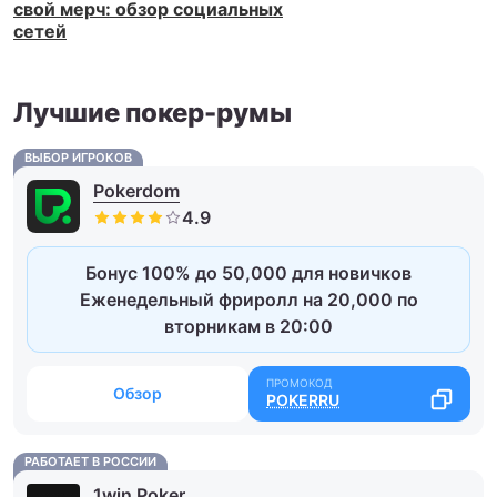
свой мерч: обзор социальных
сетей
Лучшие покер-румы
ВЫБОР ИГРОКОВ
Pokerdom
Бонус 100% до 50,000 для новичков
Еженедельный фриролл на 20,000 по
вторникам в 20:00
Обзор
POKERRU
РАБОТАЕТ В РОССИИ
1win Poker