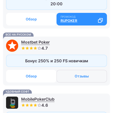
20:00
Обзор
RUPOKER
ВСЕ НА РУССКОМ
Mostbet Poker
Бонус 250% и 250 FS новичкам
Обзор
Отзывы
УДОБНЫЙ СОФТ
MobilePokerClub