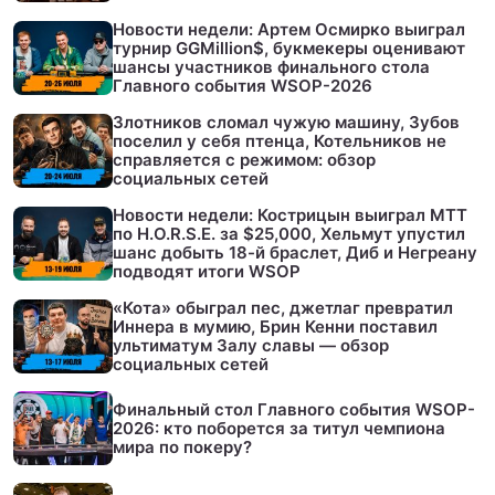
Новости недели: Артем Осмирко выиграл
турнир GGMillion$, букмекеры оценивают
шансы участников финального стола
Главного события WSOP-2026
Злотников сломал чужую машину, Зубов
поселил у себя птенца, Котельников не
справляется с режимом: обзор
социальных сетей
Новости недели: Кострицын выиграл МТТ
по H.O.R.S.E. за $25,000, Хельмут упустил
шанс добыть 18-й браслет, Диб и Негреану
подводят итоги WSOP
«Кота» обыграл пес, джетлаг превратил
Иннера в мумию, Брин Кенни поставил
ультиматум Залу славы — обзор
социальных сетей
Финальный стол Главного события WSOP-
2026: кто поборется за титул чемпиона
мира по покеру?