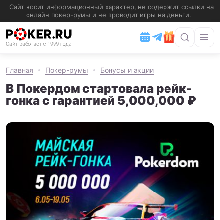
Главная
Покер-румы
Бонусы и акции
В Покердом стартовала рейк-
гонка с гарантией 5,000,000 ₽