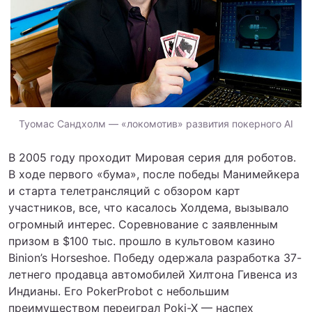
Туомас Сандхолм — «локомотив» развития покерного AI
В 2005 году проходит Мировая серия для роботов.
В ходе первого «бума», после победы Манимейкера
и старта телетрансляций с обзором карт
участников, все, что касалось Холдема, вызывало
огромный интерес. Соревнование с заявленным
призом в $100 тыс. прошло в культовом казино
Binion’s Horseshoe. Победу одержала разработка 37-
летнего продавца автомобилей Хилтона Гивенса из
Индианы. Его PokerProbot с небольшим
преимуществом переиграл Poki-X — наспех