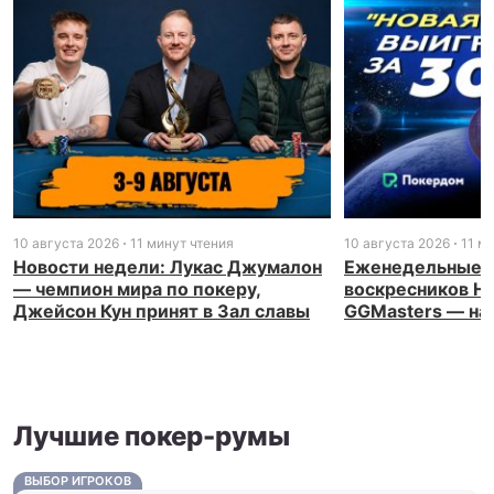
10 августа 2026
11 минут чтения
10 августа 2026
11 м
Новости недели: Лукас Джумалон
Еженедельные р
— чемпион мира по покеру,
воскресников Н
Джейсон Кун принят в Зал славы
GGMasters — на 
Лучшие покер-румы
ВЫБОР ИГРОКОВ