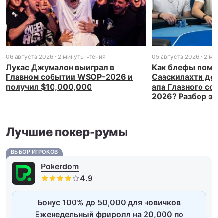
06 августа 2026
2 минуты чтения
05 августа 2026
2 ми
Лукас Джумалон выиграл в
Как блефы помо
Главном событии WSOP-2026 и
Сааскилахти доб
получил $10,000,000
апа Главного с
2026? Разбор э
Лучшие покер-румы
ВЫБОР ИГРОКОВ
Pokerdom
Бонус 100% до 50,000 для новичков
Еженедельный фриролл на 20,000 по