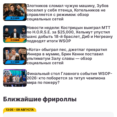
Злотников сломал чужую машину, Зубов
поселил у себя птенца, Котельников не
справляется с режимом: обзор
социальных сетей
Новости недели: Кострицын выиграл МТТ
по H.O.R.S.E. за $25,000, Хельмут упустил
шанс добыть 18-й браслет, Диб и Негреану
подводят итоги WSOP
«Кота» обыграл пес, джетлаг превратил
Иннера в мумию, Брин Кенни поставил
ультиматум Залу славы — обзор
социальных сетей
Финальный стол Главного события WSOP-
2026: кто поборется за титул чемпиона
мира по покеру?
Ближайшие фрироллы
13:05 - 09 АВГУСТА