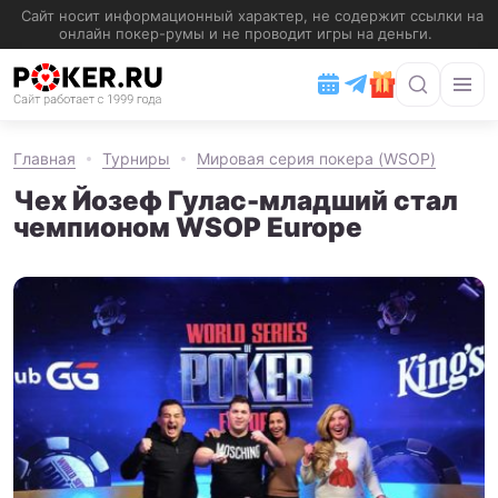
Главная
Турниры
Мировая серия покера (WSOP)
Чех Йозеф Гулас-младший стал
чемпионом WSOP Europe