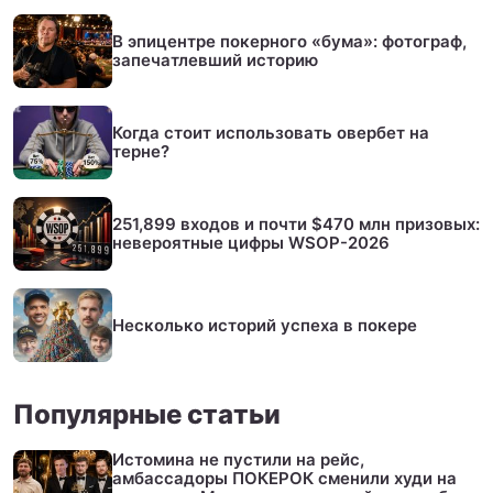
В эпицентре покерного «бума»: фотограф,
запечатлевший историю
Когда стоит использовать овербет на
терне?
251,899 входов и почти $470 млн призовых:
невероятные цифры WSOP-2026
Несколько историй успеха в покере
Популярные статьи
Истомина не пустили на рейс,
амбассадоры ПОКЕРОК сменили худи на