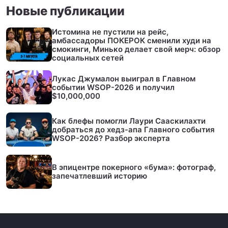
Новые публикации
Истомина не пустили на рейс,
амбассадоры ПОКЕРОК сменили худи на
смокинги, Минько делает свой мерч: обзор
социальных сетей
Лукас Джумалон выиграл в Главном
событии WSOP-2026 и получил
$10,000,000
Как блефы помогли Лаури Сааскилахти
добраться до хедз-апа Главного события
WSOP-2026? Разбор эксперта
В эпицентре покерного «бума»: фотограф,
запечатлевший историю