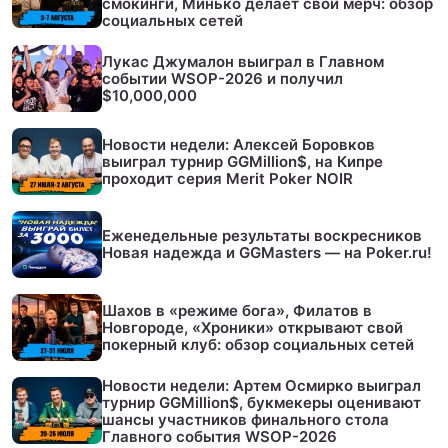
смокинги, Минько делает свой мерч: обзор
социальных сетей
Лукас Джумалон выиграл в Главном
событии WSOP-2026 и получил
$10,000,000
Новости недели: Алексей Боровков
выиграл турнир GGMillion$, на Кипре
проходит серия Merit Poker NOIR
Еженедельные результаты воскресников
Новая надежда и GGMasters — на Poker.ru!
Шахов в «режиме бога», Филатов в
Новгороде, «Хроники» открывают свой
покерный клуб: обзор социальных сетей
Новости недели: Артем Осмирко выиграл
турнир GGMillion$, букмекеры оценивают
шансы участников финального стола
Главного события WSOP-2026