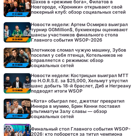
Шахов в «режиме бога», Филатов в
Новгороде, «Хроники» открывают свой
покерный клуб: обзор социальных сетей
Новости недели: Артем Осмирко выиграл
турнир GGMillion$, букмекеры оценивают
шансы участников финального стола
Главного события WSOP-2026
Злотников сломал чужую машину, Зубов
поселил у себя птенца, Котельников не
справляется с режимом: обзор
социальных сетей
Новости недели: Кострицын выиграл МТТ
по H.O.R.S.E. за $25,000, Хельмут упустил
шанс добыть 18-й браслет, Диб и Негреану
подводят итоги WSOP
«Кота» обыграл пес, джетлаг превратил
Иннера в мумию, Брин Кенни поставил
ультиматум Залу славы — обзор
социальных сетей
Финальный стол Главного события WSOP-
2026: кто поборется за титул чемпиона