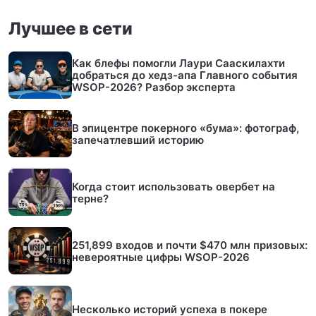
Лучшее в сети
Как блефы помогли Лаури Сааскилахти
добраться до хедз-апа Главного события
WSOP-2026? Разбор эксперта
В эпицентре покерного «бума»: фотограф,
запечатлевший историю
Когда стоит использовать овербет на
терне?
251,899 входов и почти $470 млн призовых:
невероятные цифры WSOP-2026
Несколько историй успеха в покере