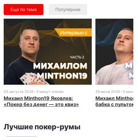
Еще по теме
Популярное
05 августа 2026
5 минут чтения
29 июля 2026
5 минут
Михаил Minthon19 Яковлев:
Михаил Minthon1
«Покер без денег — это квиз»
бабка с пультом
Лучшие покер-румы