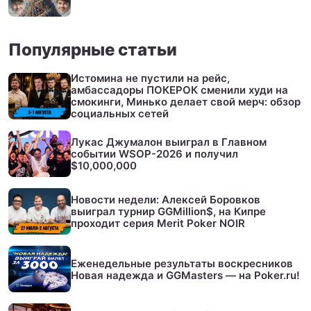
Популярные статьи
Истомина не пустили на рейс,
амбассадоры ПОКЕРОК сменили худи на
смокинги, Минько делает свой мерч: обзор
социальных сетей
Лукас Джумалон выиграл в Главном
событии WSOP-2026 и получил
$10,000,000
Новости недели: Алексей Боровков
выиграл турнир GGMillion$, на Кипре
проходит серия Merit Poker NOIR
Еженедельные результаты воскресников
Новая надежда и GGMasters — на Poker.ru!