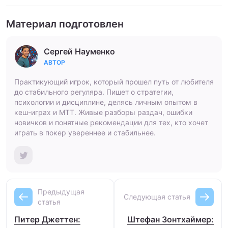
Материал подготовлен
Сергей Науменко
АВТОР
Практикующий игрок, который прошел путь от любителя
до стабильного регуляра. Пишет о стратегии,
психологии и дисциплине, делясь личным опытом в
кеш-играх и МТТ. Живые разборы раздач, ошибки
новичков и понятные рекомендации для тех, кто хочет
играть в покер увереннее и стабильнее.
Предыдущая
Следующая статья
статья
Питер Джеттен:
Штефан Зонтхаймер: