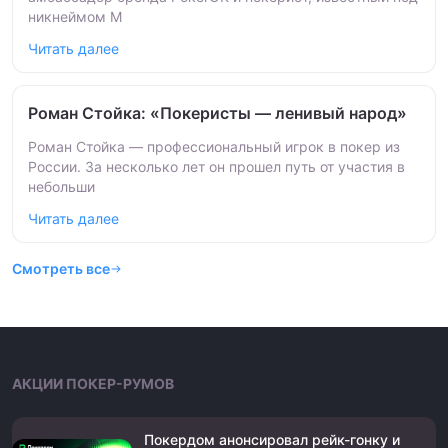
никнеймом M
Читать далее
Роман Стойка: «Покеристы — ленивый народ»
Роман Стойка — профессиональный игрок в покер из
России. За несколько лет он прошел путь от участия в
небольши
Читать далее
Смотреть все
АКЦИИ ПОКЕР-РУМОВ
Покердом анонсировал рейк-гонку и