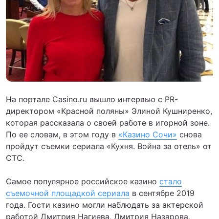
На портале Casino.ru вышло интервью с PR-
директором «Красной поляны» Элиной Кушниренко,
которая рассказала о своей работе в игорной зоне.
По ее словам, в этом году в
«Казино Сочи»
снова
пройдут съемки сериала «Кухня. Война за отель» от
СТС.
Самое популярное российское казино
стало
съемочной площадкой сериала
в сентябре 2019
года. Гости казино могли наблюдать за актерской
работой Дмитрия Нагиева, Дмитрия Назарова,