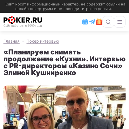
Главная
Покер интервью
«Планируем снимать
продолжение «Кухни». Интервью
с PR-директором «Казино Сочи»
Элиной Кушниренко