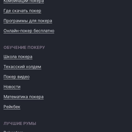
Комбинации покера
Где скачать покер
Программы для покера
Онлайн-покер бесплатно
ОБУЧЕНИЕ ПОКЕРУ
Школа покера
Техасский холдем
Покер видео
Новости
Математика покера
Рейкбек
ЛУЧШИЕ РУМЫ