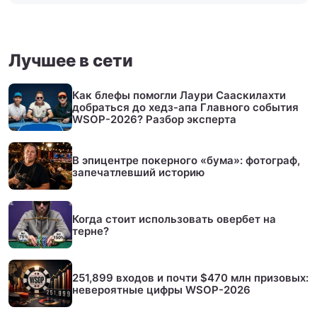
Лучшее в сети
Как блефы помогли Лаури Сааскилахти
добраться до хедз-апа Главного события
WSOP-2026? Разбор эксперта
В эпицентре покерного «бума»: фотограф,
запечатлевший историю
Когда стоит использовать овербет на
терне?
251,899 входов и почти $470 млн призовых:
невероятные цифры WSOP-2026