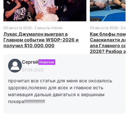
06 августа 2026
2 минуты чтения
05 августа 2026
2 ми
Лукас Джумалон выиграл в
Как блефы помо
Главном событии WSOP-2026 и
Сааскилахти доб
получил $10,000,000
апа Главного с
2026? Разбор э
Сергей
Новичок
07.06.2023
прочитал все статьи для меня все окозалось
здорово,полезно для всех и главное есть
мативация дальше двигаться к вершинам
покера!!!!!!!!!!!!!!!!!!