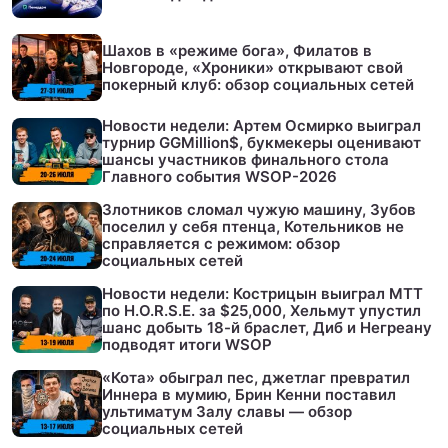
Шахов в «режиме бога», Филатов в
Новгороде, «Хроники» открывают свой
покерный клуб: обзор социальных сетей
Новости недели: Артем Осмирко выиграл
турнир GGMillion$, букмекеры оценивают
шансы участников финального стола
Главного события WSOP-2026
Злотников сломал чужую машину, Зубов
поселил у себя птенца, Котельников не
справляется с режимом: обзор
социальных сетей
Новости недели: Кострицын выиграл МТТ
по H.O.R.S.E. за $25,000, Хельмут упустил
шанс добыть 18-й браслет, Диб и Негреану
подводят итоги WSOP
«Кота» обыграл пес, джетлаг превратил
Иннера в мумию, Брин Кенни поставил
ультиматум Залу славы — обзор
социальных сетей