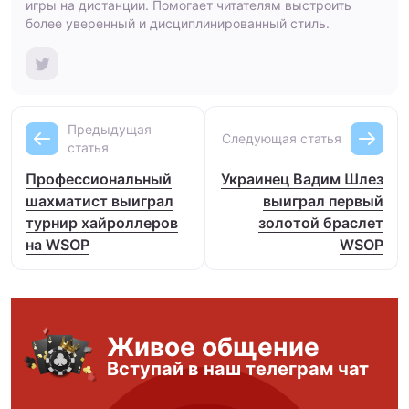
игры на дистанции. Помогает читателям выстроить
более уверенный и дисциплинированный стиль.
Предыдущая
Следующая статья
статья
Профессиональный
Украинец Вадим Шлез
шахматист выиграл
выиграл первый
турнир хайроллеров
золотой браслет
на WSOP
WSOP
Живое общение
Вступай в наш телеграм чат