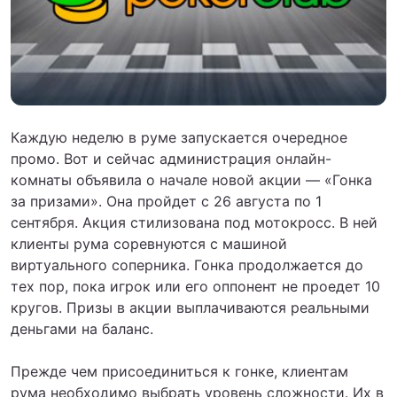
Каждую неделю в руме запускается очередное
промо. Вот и сейчас администрация онлайн-
комнаты объявила о начале новой акции ― «Гонка
за призами». Она пройдет с 26 августа по 1
сентября. Акция стилизована под мотокросс. В ней
клиенты рума соревнуются с машиной
виртуального соперника. Гонка продолжается до
тех пор, пока игрок или его оппонент не проедет 10
кругов. Призы в акции выплачиваются реальными
деньгами на баланс.
Прежде чем присоединиться к гонке, клиентам
рума необходимо выбрать уровень сложности. Их в