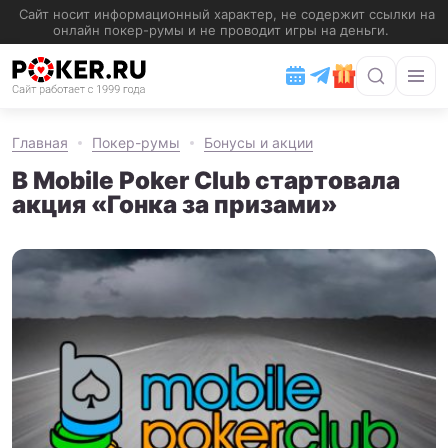
Главная
Покер-румы
Бонусы и акции
В Mobile Poker Club стартовала
акция «Гонка за призами»