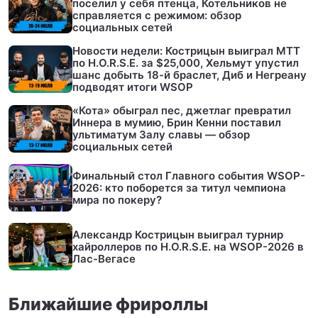
поселил у себя птенца, Котельников не
справляется с режимом: обзор
социальных сетей
Новости недели: Кострицын выиграл МТТ
по H.O.R.S.E. за $25,000, Хельмут упустил
шанс добыть 18-й браслет, Диб и Негреану
подводят итоги WSOP
«Кота» обыграл пес, джетлаг превратил
Иннера в мумию, Брин Кенни поставил
ультиматум Залу славы — обзор
социальных сетей
Финальный стол Главного события WSOP-
2026: кто поборется за титул чемпиона
мира по покеру?
Александр Кострицын выиграл турнир
хайроллеров по H.O.R.S.E. на WSOP-2026 в
Лас-Вегасе
Ближайшие фрироллы