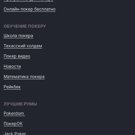
Онлайн-покер бесплатно
ОБУЧЕНИЕ ПОКЕРУ
Школа покера
Техасский холдем
Покер видео
Новости
Математика покера
Рейкбек
ЛУЧШИЕ РУМЫ
Pokerdom
ПокерОК
Jack Poker