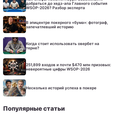
добраться до хедз-апа Главного события
WSOP-2026? Разбор эксперта
В эпицентре покерного «бума»: фотограф,
запечатлевший историю
Когда стоит использовать овербет на
терне?
251,899 входов и почти $470 млн призовых:
невероятные цифры WSOP-2026
Несколько историй успеха в покере
Популярные статьи