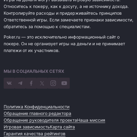
Относитесь к покеру, как к досугу, а не источнику дохода.
Контролируйте расходы и придерживайтесь принципов
Ответственной игры. Если замечаете признаки зависимости,
обратитесь за помощью к специалистам.
Poker.ru — это исключительно информационный сайт о
покере. Он не организует игры на деньги и не принимает
платежи от их участников.
МЫ В СОЦИАЛЬНЫХ СЕТЯХ
Политика Конфиденциальности
Обращение главного редактора
Обращение руководителя проекта
Наша миссия
Игровая зависимость
Карта сайта
Гарантия качества рейтингов