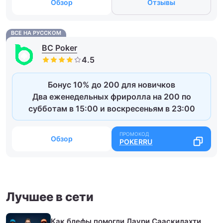
Обзор
Отзывы
ВСЕ НА РУССКОМ
BC Poker
Бонус 10% до 200 для новичков
Два еженедельных фриролла на 200 по
субботам в 15:00 и воскресеньям в 23:00
Обзор
POKERRU
Лучшее в сети
Как блефы помогли Лаури Сааскилахти