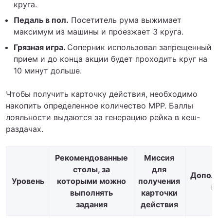
круга.
Педаль в пол.
Посетитель рума выжимает
максимум из машины и проезжает 3 круга.
Грязная игра.
Соперник использовал запрещенный
прием и до конца акции будет проходить круг на
10 минут дольше.
Чтобы получить карточку действия, необходимо
накопить определенное количество MPP. Баллы
лояльности выдаются за генерацию рейка в кеш-
раздачах.
Рекомендованные
Миссия
столы, за
для
Допол
Уровень
которыми можно
получения
п
выполнять
карточки
задания
действия