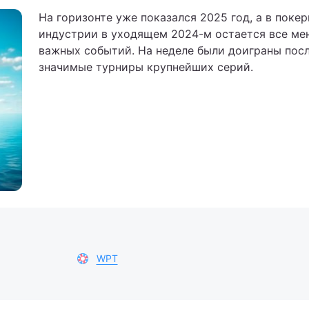
На горизонте уже показался 2025 год, а в поке
индустрии в уходящем 2024-м остается все ме
важных событий. На неделе были доиграны пос
значимые турниры крупнейших серий.
WPT