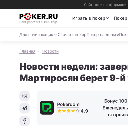
Играть в покер
Покер
Для начинающих
Скачать покер
Покер на деньги
Пок
Главная
Новости
Новости недели: заве
Мартиросян берет 9-й 
Бонус 100
Pokerdom
Еженедель
вторник