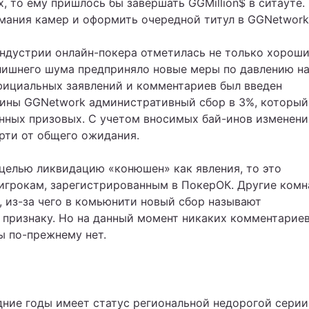
х, то ему пришлось бы завершать GGMillion$ в ситауте.
мания камер и оформить очередной титул в GGNetwork
индустрии онлайн-покера отметилась не только хорош
лишнего шума предприняло новые меры по давлению н
официальных заявлений и комментариев был введен
ины GGNetwork административный сбор в 3%, который
анных призовых. С учетом вносимых бай-инов изменени
рти от общего ожидания.
целью ликвидацию «конюшен» как явления, то это
 игрокам, зарегистрированным в ПокерОК. Другие комн
 из-за чего в комьюнити новый сбор называют
признаку. Но на данный момент никаких комментариев
 по-прежнему нет.
ние годы имеет статус региональной недорогой серии