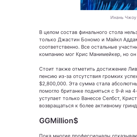
Инань Чжоу
В целом состав финального стола нель
только Джастин Бономо и Майкл Аддам
соответственно. Все остальные участн
компанию мог Крис Манимейкер, но он 
Стоит также отметить достижение Лив
пенсию из-за отсутствия громких успе
$2,800,000. Эта сумма стала абсолют
помогло британке подняться с 9-й на 4-
уступает только Ванессе Селбст, Крист
возвращаться к более активному гринд
GGMillion$
Пока многие профессионалы отказываю