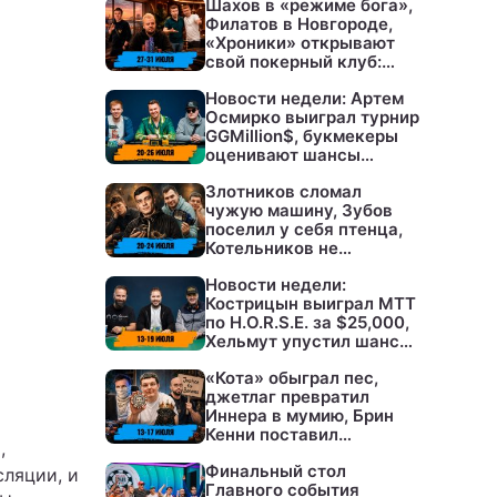
Шахов в «режиме бога»,
Филатов в Новгороде,
«Хроники» открывают
свой покерный клуб:
обзор социальных сетей
Новости недели: Артем
Осмирко выиграл турнир
GGMillion$, букмекеры
оценивают шансы
участников финального
Злотников сломал
стола Главного события
чужую машину, Зубов
WSOP-2026
поселил у себя птенца,
Котельников не
справляется с режимом:
Новости недели:
обзор социальных сетей
Кострицын выиграл МТТ
по H.O.R.S.E. за $25,000,
Хельмут упустил шанс
добыть 18-й браслет,
«Кота» обыграл пес,
Диб и Негреану
джетлаг превратил
подводят итоги WSOP
Иннера в мумию, Брин
Кенни поставил
,
ультиматум Залу славы
Финальный стол
— обзор социальных
сляции, и
Главного события
сетей