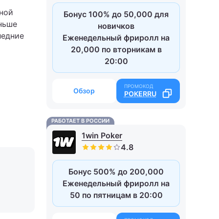
рной
Бонус 100% до 50,000 для
ньше
новичков
ледние
Еженедельный фриролл на
20,000 по вторникам в
20:00
Обзор
POKERRU
РАБОТАЕТ В РОССИИ
1win Poker
Бонус 500% до 200,000
Еженедельный фриролл на
50 по пятницам в 20:00