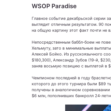
WSOP Paradise
Главное событие декабрьской серии за 
выглядит отличным результатом. 90 по
на общую картину этот факт почти не в
Непосредственным баббл-боем не пове
Хельмуту, зато в минимальные выплаты
Алексей Бойко. Из русскоязычного со
$180,300), Александр Зубов (19-й, $23
заняв восьмую позицию с выплатой в $1
Чемпионом последней в году браслетно
которого до этого турнира были $89 ты
получены в аналогичном соревновании
$6 млн, пополнивших банкролл 24-летн