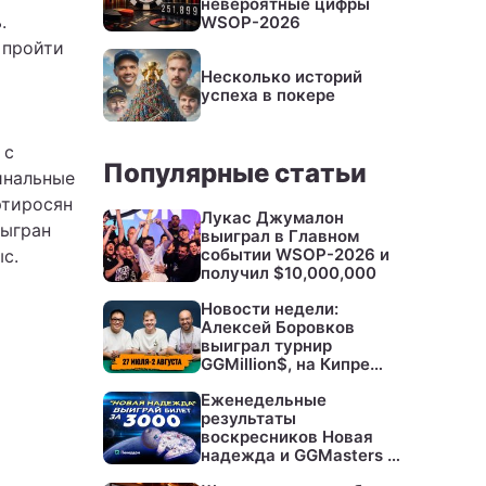
невероятные цифры
.
WSOP-2026
 пройти
Несколько историй
успеха в покере
 с
Популярные статьи
инальные
ртиросян
Лукас Джумалон
быгран
выиграл в Главном
событии WSOP-2026 и
с.
получил $10,000,000
Новости недели:
Алексей Боровков
выиграл турнир
GGMillion$, на Кипре
проходит серия Merit
Еженедельные
Poker NOIR
результаты
воскресников Новая
надежда и GGMasters —
на Poker.ru!