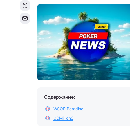
Содержание:
WSOP Paradise
GGMillion$