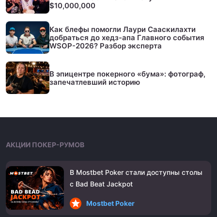
$10,000,000
Как блефы помогли Лаури Сааскилахти
добраться до хедз-апа Главного события
WSOP-2026? Разбор эксперта
В эпицентре покерного «бума»: фотограф,
запечатлевший историю
АКЦИИ ПОКЕР-РУМОВ
В Mostbet Poker стали доступны столы
с Bad Beat Jackpot
Mostbet Poker