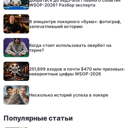
добраться до хедз-апа Главного события
WSOP-2026? Разбор эксперта
В эпицентре покерного «бума»: фотограф,
запечатлевший историю
Когда стоит использовать овербет на
терне?
251,899 входов и почти $470 млн призовых:
невероятные цифры WSOP-2026
Несколько историй успеха в покере
Популярные статьи