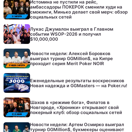
Истомина не пустили на рейс,
амбассадоры ПОКЕРОК сменили худи на
смокинги, Минько делает свой мерч: обзор
социальных сетей
Лукас Джумалон выиграл в Главном
событии WSOP-2026 и получил
$10,000,000
Новости недели: Алексей Боровков
выиграл турнир GGMillion$, на Кипре
проходит серия Merit Poker NOIR
Еженедельные результаты воскресников
Новая надежда и GGMasters — на Poker.ru!
Шахов в «режиме бога», Филатов в
Новгороде, «Хроники» открывают свой
покерный клуб: обзор социальных сетей
Новости недели: Артем Осмирко выиграл
турнир GGMillion$, букмекеры оценивают