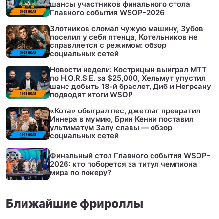
шансы участников финального стола
Главного события WSOP-2026
Злотников сломал чужую машину, Зубов
поселил у себя птенца, Котельников не
справляется с режимом: обзор
социальных сетей
Новости недели: Кострицын выиграл МТТ
по H.O.R.S.E. за $25,000, Хельмут упустил
шанс добыть 18-й браслет, Диб и Негреану
подводят итоги WSOP
«Кота» обыграл пес, джетлаг превратил
Иннера в мумию, Брин Кенни поставил
ультиматум Залу славы — обзор
социальных сетей
Финальный стол Главного события WSOP-
2026: кто поборется за титул чемпиона
мира по покеру?
Ближайшие фрироллы