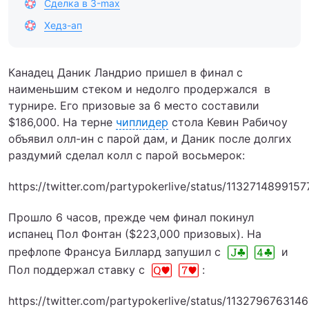
Сделка в 3-max
Хедз-ап
Канадец Даник Ландрио пришел в финал с
наименьшим стеком и недолго продержался в
турнире. Его призовые за 6 место составили
$186,000. На терне
чиплидер
стола Кевин Рабичоу
объявил олл-ин с парой дам, и Даник после долгих
раздумий сделал колл с парой восьмерок:
https://twitter.com/partypokerlive/status/113271489915
Прошло 6 часов, прежде чем финал покинул
испанец Пол Фонтан ($223,000 призовых). На
префлопе Франсуа Биллард запушил с
и
Пол поддержал ставку с
:
https://twitter.com/partypokerlive/status/11327967631