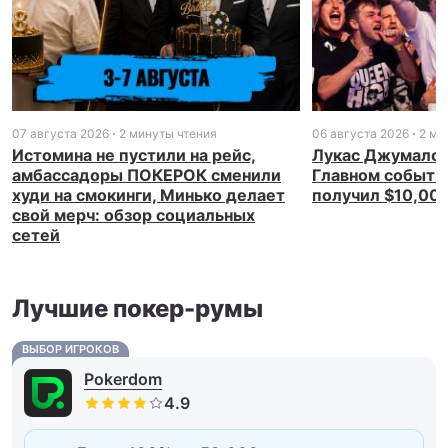
07 августа 2026
2 минуты чтения
06 августа 2026
2 ми
Истомина не пустили на рейс,
Лукас Джумалон
амбассадоры ПОКЕРОК сменили
Главном событи
худи на смокинги, Минько делает
получил $10,00
свой мерч: обзор социальных
сетей
Лучшие покер-румы
ВЫБОР ИГРОКОВ
Pokerdom