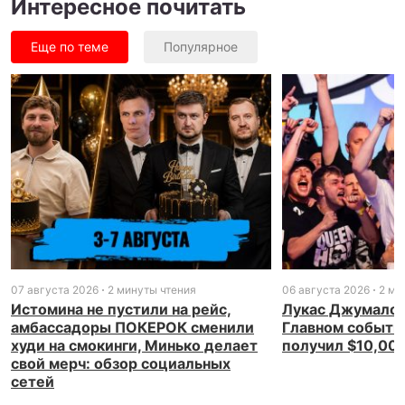
Интересное почитать
Еще по теме
Популярное
07 августа 2026
2 минуты чтения
06 августа 2026
2 ми
Истомина не пустили на рейс,
Лукас Джумалон
амбассадоры ПОКЕРОК сменили
Главном событи
худи на смокинги, Минько делает
получил $10,00
свой мерч: обзор социальных
сетей