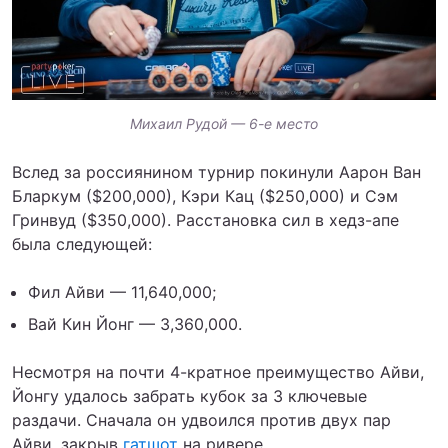
Михаил Рудой — 6-е место
Вслед за россиянином турнир покинули Аарон Ван
Бларкум ($200,000), Кэри Кац ($250,000) и Сэм
Гринвуд ($350,000). Расстановка сил в хедз-апе
была следующей:
Фил Айви — 11,640,000;
Вай Кин Йонг — 3,360,000.
Несмотря на почти 4-кратное преимущество Айви,
Йонгу удалось забрать кубок за 3 ключевые
раздачи. Сначала он удвоился против двух пар
Айви, закрыв
гатшот
на ривере.