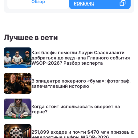
Обзор
POKERRU
Лучшее в сети
Как блефы помогли Лаури Сааскилахти
добраться до хедз-апа Главного события
WSOP-2026? Разбор эксперта
В эпицентре покерного «бума»: фотограф,
запечатлевший историю
Когда стоит использовать овербет на
терне?
251,899 входов и почти $470 млн призовых:
невероятные цифры WSOP-2026