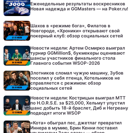
Еженедельные результаты воскресников
Новая надежда и GGMasters — на Poker.ru!
Шахов в «режиме бога», Филатов в
Новгороде, «Хроники» открывают свой
покерный клуб: обзор социальных сетей
Новости недели: Артем Осмирко выиграл
турнир GGMillion$, букмекеры оценивают
шансы участников финального стола
Главного события WSOP-2026
Злотников сломал чужую машину, Зубов
поселил у себя птенца, Котельников не
справляется с режимом: обзор
социальных сетей
Новости недели: Кострицын выиграл МТТ
по H.O.R.S.E. за $25,000, Хельмут упустил
шанс добыть 18-й браслет, Диб и Негреану
подводят итоги WSOP
«Кота» обыграл пес, джетлаг превратил
Иннера в мумию, Брин Кенни поставил
ультиматум Залу славы — обзор