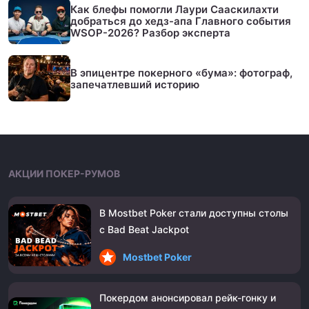
Как блефы помогли Лаури Сааскилахти
добраться до хедз-апа Главного события
WSOP-2026? Разбор эксперта
В эпицентре покерного «бума»: фотограф,
запечатлевший историю
АКЦИИ ПОКЕР-РУМОВ
В Mostbet Poker стали доступны столы
с Bad Beat Jackpot
Mostbet Poker
Покердом анонсировал рейк-гонку и