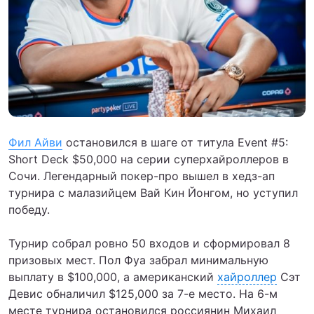
Фил Айви
остановился в шаге от титула Event #5:
Short Deck $50,000 на серии суперхайроллеров в
Сочи. Легендарный покер-про вышел в хедз-ап
турнира с малазийцем Вай Кин Йонгом, но уступил
победу.
Турнир собрал ровно 50 входов и сформировал 8
призовых мест. Пол Фуа забрал минимальную
выплату в $100,000, а американский
хайроллер
Сэт
Девис обналичил $125,000 за 7-е место. На 6-м
месте турнира остановился россиянин Михаил