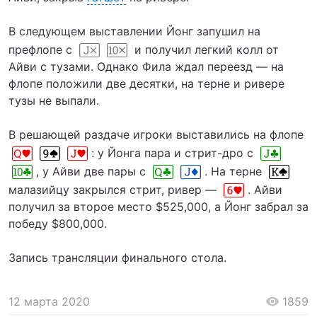
В следующем выставлении Йонг запушил на
префлопе с
и получил легкий колл от
Айви с тузами. Однако Фила ждал переезд — на
флопе положили две десятки, на терне и ривере
тузы не выпали.
В решающей раздаче игроки выставились на флопе
: у Йонга пара и стрит-дро с
, у Айви две пары с
. На терне
малазийцу закрылся стрит, ривер —
. Айви
получил за второе место $525,000, а Йонг забрал за
победу $800,000.
Запись трансляции финального стола.
12 марта 2020
1859