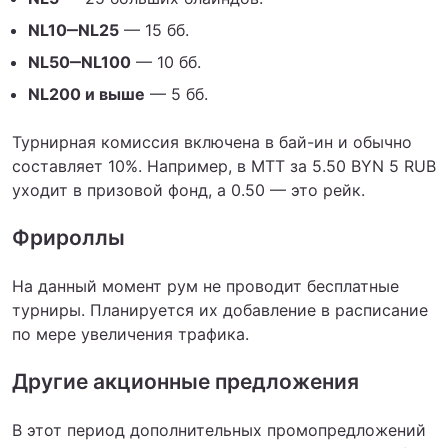
NL10‒NL25
— 15 бб.
NL50‒NL100
— 10 бб.
NL200 и выше
— 5 бб.
Турнирная комиссия включена в бай-ин и обычно
составляет 10%. Например, в МТТ за 5.50 BYN 5 RUB
уходит в призовой фонд, а 0.50 — это рейк.
Фрироллы
На данный момент рум не проводит бесплатные
турниры. Планируется их добавление в расписание
по мере увеличения трафика.
Другие акционные предложения
В этот период дополнительных промопредложений