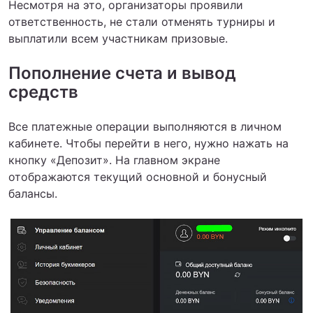
Несмотря на это, организаторы проявили
ответственность, не стали отменять турниры и
выплатили всем участникам призовые.
Пополнение счета и вывод
средств
Все платежные операции выполняются в личном
кабинете. Чтобы перейти в него, нужно нажать на
кнопку «Депозит». На главном экране
отображаются текущий основной и бонусный
балансы.