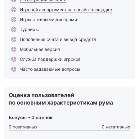
Игровой ассортимент на онлайн-площадке
Игры с живыми дилерами
Турниры
Пополнение счета и вывод средств
Мобильная версия
Служба поддержки игроков
Часто задаваемые вопросы
Оценка пользователей
по основным характеристикам рума
Бонусы •
0
оценок
0
позитивных
0
негативных