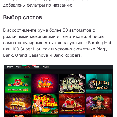
добавлены фильтры по названию.
Выбор слотов
В ассортименте рума более 50 автоматов с
различными механиками и тематиками. В числе
самых популярных есть как казуальные Burning Hot
или 100 Super Hot, так и условно сюжетные Piggy
Bank, Grand Casanova и Bank Robbers.