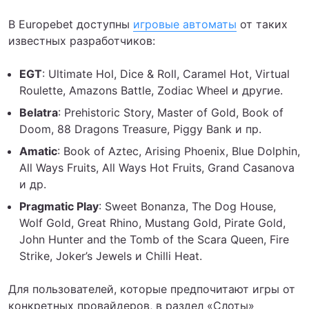
В Europebet доступны
игровые автоматы
от таких
известных разработчиков:
EGT
: Ultimate Hol, Dice & Roll, Caramel Hot, Virtual
Roulette, Amazons Battle, Zodiac Wheel и другие.
Belatra
: Prehistoric Story, Master of Gold, Book of
Doom, 88 Dragons Treasure, Piggy Bank и пр.
Amatic
: Book of Aztec, Arising Phoenix, Blue Dolphin,
All Ways Fruits, All Ways Hot Fruits, Grand Casanova
и др.
Pragmatic Play
: Sweet Bonanza, The Dog House,
Wolf Gold, Great Rhino, Mustang Gold, Pirate Gold,
John Hunter and the Tomb of the Scara Queen, Fire
Strike, Joker’s Jewels и Chilli Heat.
Для пользователей, которые предпочитают игры от
конкретных провайдеров, в раздел «Слоты»