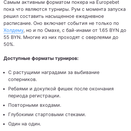
Самым активным форматом покера на Europebet
пока что являются турниры. Рум с момента запуска
решил составить насыщенное ежедневное
расписание. Оно включает события не только по
Холдему
, но и по Омахе, с бай-инами от 1.65 BYN до
55 BYN. Многие из них проходят с оверлеями до
50%.
Доступные форматы турниров:
С растущими наградами за выбивание
соперников.
Ребаями и докупкой фишек после окончания
периода регистрации.
Повторными входами.
Глубокими стартовыми стеками.
Один на один.