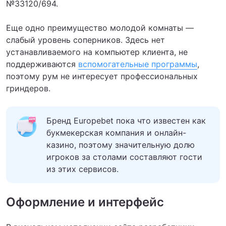
№33120/694.
Еще одно преимущество молодой комнаты ―
слабый уровень соперников. Здесь нет
устанавливаемого на компьютер клиента, не
поддерживаются
вспомогательные программы
,
поэтому рум не интересует профессиональных
гриндеров.
Бренд Europebet пока что известен как
букмекерская компания и онлайн-
казино, поэтому значительную долю
игроков за столами составляют гости
из этих сервисов.
Оформление и интерфейс