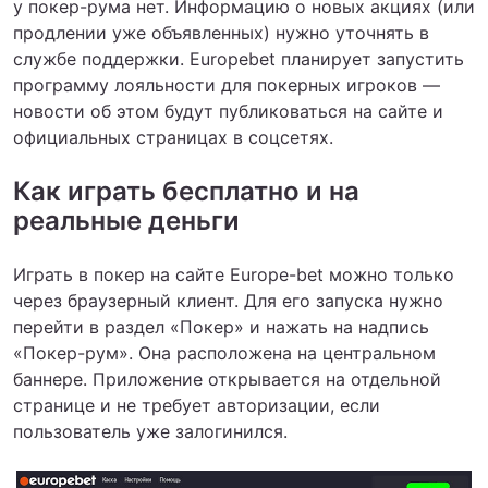
у покер-рума нет. Информацию о новых акциях (или
продлении уже объявленных) нужно уточнять в
службе поддержки. Europebet планирует запустить
программу лояльности для покерных игроков —
новости об этом будут публиковаться на сайте и
официальных страницах в соцсетях.
Как играть бесплатно и на
реальные деньги
Играть в покер на сайте Europe-bet можно только
через браузерный клиент. Для его запуска нужно
перейти в раздел «Покер» и нажать на надпись
«Покер-рум». Она расположена на центральном
баннере. Приложение открывается на отдельной
странице и не требует авторизации, если
пользователь уже залогинился.