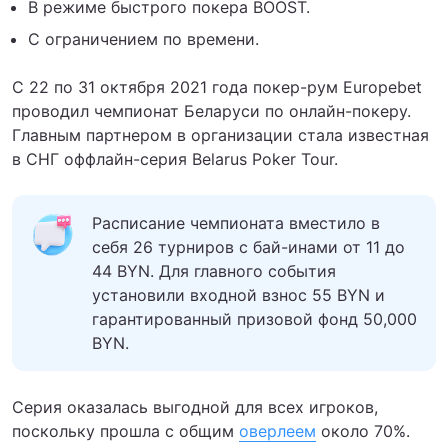
В режиме быстрого покера BOOST.
С ограничением по времени.
С 22 по 31 октября 2021 года покер-рум Europebet
проводил чемпионат Беларуси по онлайн-покеру.
Главным партнером в организации стала известная
в СНГ оффлайн-серия Belarus Poker Tour.
Расписание чемпионата вместило в
себя 26 турниров с бай-инами от 11 до
44 BYN. Для главного события
установили входной взнос 55 BYN и
гарантированный призовой фонд 50,000
BYN.
Серия оказалась выгодной для всех игроков,
поскольку прошла с общим
оверлеем
около 70%.