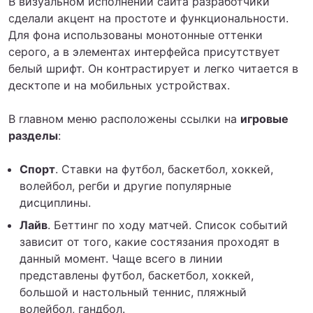
В визуальном исполнении сайта разработчики
сделали акцент на простоте и функциональности.
Для фона использованы монотонные оттенки
серого, а в элементах интерфейса присутствует
белый шрифт. Он контрастирует и легко читается в
десктопе и на мобильных устройствах.
В главном меню расположены ссылки на
игровые
разделы
:
Спорт
. Ставки на футбол, баскетбол, хоккей,
волейбол, регби и другие популярные
дисциплины.
Лайв
. Беттинг по ходу матчей. Список событий
зависит от того, какие состязания проходят в
данный момент. Чаще всего в линии
представлены футбол, баскетбол, хоккей,
большой и настольный теннис, пляжный
волейбол, гандбол.