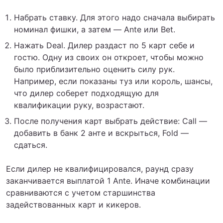
Набрать ставку. Для этого надо сначала выбирать
номинал фишки, а затем — Ante или Bet.
Нажать Deal. Дилер раздаст по 5 карт себе и
гостю. Одну из своих он откроет, чтобы можно
было приблизительно оценить силу рук.
Например, если показаны туз или король, шансы,
что дилер соберет подходящую для
квалификации руку, возрастают.
После получения карт выбрать действие: Call —
добавить в банк 2 анте и вскрыться, Fold —
сдаться.
Если дилер не квалифицировался, раунд сразу
заканчивается выплатой 1 Ante. Иначе комбинации
сравниваются с учетом старшинства
задействованных карт и кикеров.