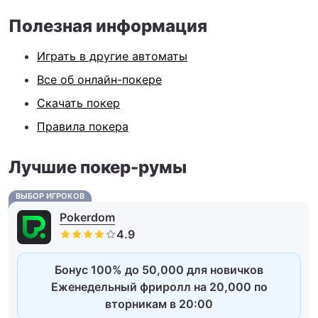
Полезная информация
Играть в другие автоматы
Все об онлайн-покере
Скачать покер
Правила покера
Лучшие покер-румы
ВЫБОР ИГРОКОВ
Pokerdom
Бонус 100% до 50,000 для новичков
Еженедельный фриролл на 20,000 по
вторникам в 20:00