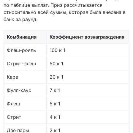
по таблице выплат. Приз рассчитывается
относительно всей суммы, которая была внесена в
банк за раунд.
Комбинация
Коэффициент вознаграждения
Флеш-рояль
100 к 1
Стрит-флеш
50 к 1
Каре
20 к 1
Фулл-хаус
7 к 1
Флеш
5 к 1
Стрит
4 к 1
Две пары
2 к 1