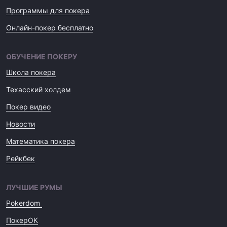
Программы для покера
Онлайн-покер бесплатно
ОБУЧЕНИЕ ПОКЕРУ
Школа покера
Техасский холдем
Покер видео
Новости
Математика покера
Рейкбек
ЛУЧШИЕ РУМЫ
Pokerdom
ПокерОК