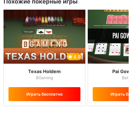
Похожие покерные игры
4.9
Texas Holdem
Pai Gow
BGaming
Bets
Играть бесплатно
Играть бе