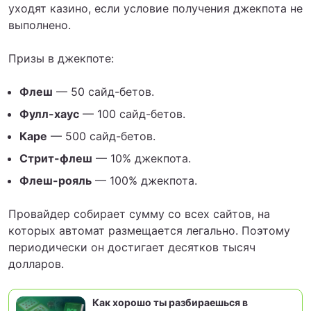
уходят казино, если условие получения джекпота не
выполнено.
Призы в джекпоте:
Флеш
— 50 сайд-бетов.
Фулл-хаус
— 100 сайд-бетов.
Каре
— 500 сайд-бетов.
Стрит-флеш
— 10% джекпота.
Флеш-рояль
— 100% джекпота.
Провайдер собирает сумму со всех сайтов, на
которых автомат размещается легально. Поэтому
периодически он достигает десятков тысяч
долларов.
Как хорошо ты разбираешься в