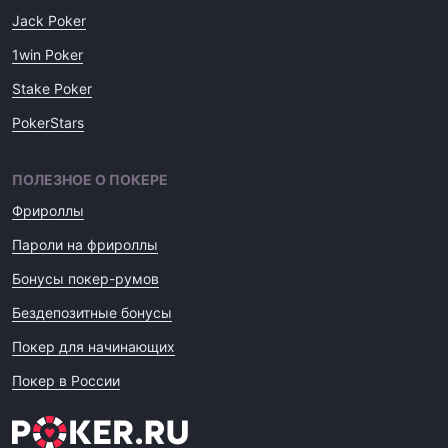
Jack Poker
1win Poker
Stake Poker
PokerStars
ПОЛЕЗНОЕ О ПОКЕРЕ
Фрироллы
Пароли на фрироллы
Бонусы покер-румов
Бездепозитные бонусы
Покер для начинающих
Покер в России