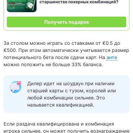
старшинстве покерных комбинаций?
Получить подарок
За столом можно играть со ставками от €0.5 до
€500. При этом автоматически учитывается размер
потенциального бета после сдачи карт. На
анте
можно положить не больше 33% баланса.
Дилер идет на шоудаун при наличии
старшей карты с тузом, королей или
любой комбинации сильнее. Это
называется квалификацией.
Если раздача квалифицирована и комбинация
игрока сильнее, он может получить вознаграждение