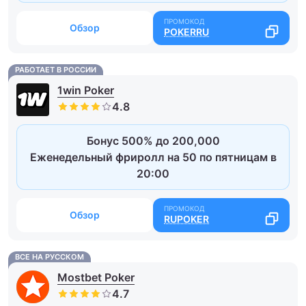
Обзор
POKERRU
РАБОТАЕТ В РОССИИ
1win Poker
Бонус 500% до 200,000
Еженедельный фриролл на 50 по пятницам в
20:00
Обзор
RUPOKER
ВСЕ НА РУССКОМ
Mostbet Poker