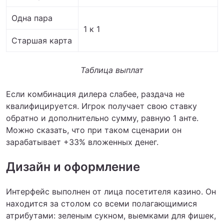
Одна пара
1 к 1
Старшая карта
Таблица выплат
Если комбинация дилера слабее, раздача не
квалифицируется. Игрок получает свою ставку
обратно и дополнительно сумму, равную 1 анте.
Можно сказать, что при таком сценарии он
зарабатывает +33% вложенных денег.
Дизайн и оформление
Интерфейс выполнен от лица посетителя казино. Он
находится за столом со всеми полагающимися
атрибутами: зеленым сукном, выемками для фишек,