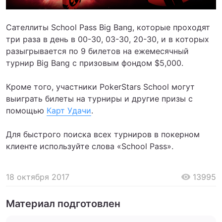
Сателлиты School Pass Big Bang, которые проходят
три раза в день в 00-30, 03-30, 20-30, и в которых
разыгрывается по 9 билетов на ежемесячный
турнир Big Bang с призовым фондом $5,000.
Кроме того, участники PokerStars School могут
выиграть билеты на турниры и другие призы с
помощью
Карт Удачи
.
Для быстрого поиска всех турниров в покерном
клиенте используйте слова «School Pass».
18 октября 2017
13995
Материал подготовлен