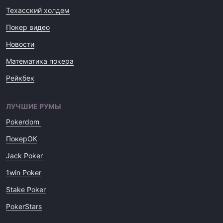
Техасский холдем
Покер видео
Новости
Математика покера
Рейкбек
ЛУЧШИЕ РУМЫ
Pokerdom
ПокерОК
Jack Poker
1win Poker
Stake Poker
PokerStars