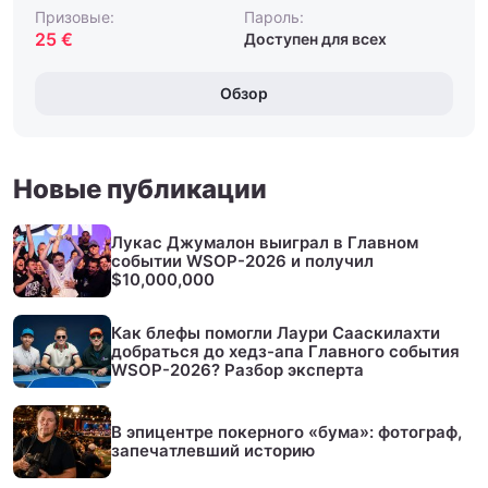
Призовые:
Пароль:
25 €
Доступен для всех
Обзор
Новые публикации
Лукас Джумалон выиграл в Главном
событии WSOP-2026 и получил
$10,000,000
Как блефы помогли Лаури Сааскилахти
добраться до хедз-апа Главного события
WSOP-2026? Разбор эксперта
В эпицентре покерного «бума»: фотограф,
запечатлевший историю