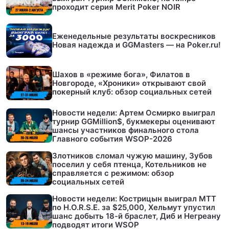
проходит серия Merit Poker NOIR
Еженедельные результаты воскресников
Новая надежда и GGMasters — на Poker.ru!
Шахов в «режиме бога», Филатов в
Новгороде, «Хроники» открывают свой
покерный клуб: обзор социальных сетей
Новости недели: Артем Осмирко выиграл
турнир GGMillion$, букмекеры оценивают
шансы участников финального стола
Главного события WSOP-2026
Злотников сломал чужую машину, Зубов
поселил у себя птенца, Котельников не
справляется с режимом: обзор
социальных сетей
Новости недели: Кострицын выиграл МТТ
по H.O.R.S.E. за $25,000, Хельмут упустил
шанс добыть 18-й браслет, Диб и Негреану
подводят итоги WSOP