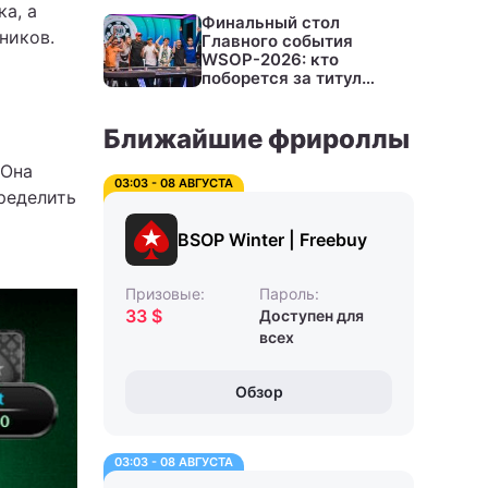
ультиматум Залу славы
ка, а
Финальный стол
— обзор социальных
ников.
Главного события
сетей
WSOP-2026: кто
поборется за титул
чемпиона мира по
покеру?
Ближайшие фрироллы
 Она
03:03 - 08 АВГУСТА
ределить
BSOP Winter | Freebuy
Призовые:
Пароль:
33 $
Доступен для
всех
Обзор
03:03 - 08 АВГУСТА