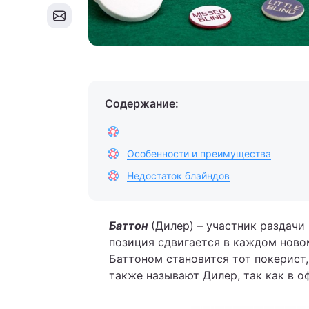
Содержание:
Особенности и преимущества
Недостаток блайндов
Баттон
(Дилер) – участник раздачи 
позиция сдвигается в каждом новом
Баттоном становится тот покерист
также называют Дилер, так как в о