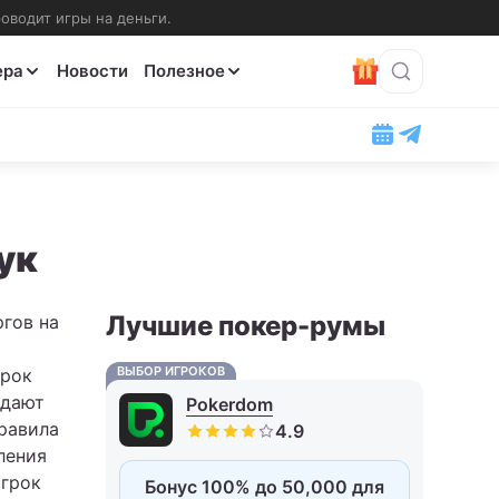
ера
Новости
Полезное
ук
Лучшие покер-румы
ргов на
ВЫБОР ИГРОКОВ
грок
адают
Pokerdom
равила
ления
игрок
Бонус 100% до 50,000 для