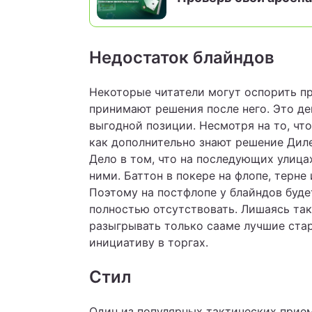
Недостаток блайндов
Некоторые читатели могут оспорить пр
принимают решения после него. Это де
выгодной позиции. Несмотря на то, чт
как дополнительно знают решение Диле
Дело в том, что на последующих улицах
ними. Баттон в покере на флопе, терне
Поэтому на постфлопе у блайндов буде
полностью отсутствовать. Лишаясь та
разыгрывать только сааме лучшие ста
инициативу в торгах.
Стил
Один из популярных тактических прием