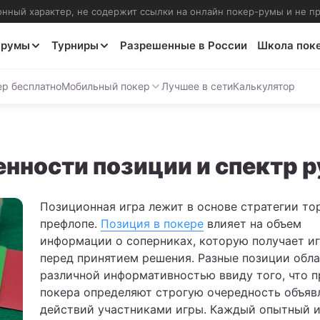
 румы
Турниры
Разрешенные в России
Школа пок
ер бесплатно
Мобильный покер
Лучшее в сети
Калькулятор
енности позиции и спектр р
Позиционная игра лежит в основе стратегии то
префлопе.
Позиция в покере
влияет на объем
информации о соперниках, которую получает и
перед принятием решения. Разные позиции обл
различной информативностью ввиду того, что п
покера определяют строгую очередность объяв
действий участниками игры. Каждый опытный 