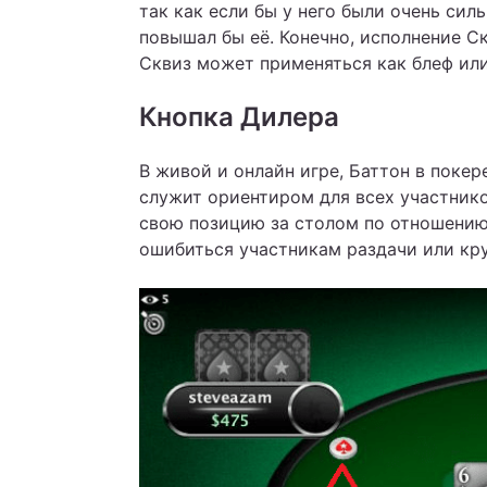
так как если бы у него были очень сил
повышал бы её. Конечно, исполнение С
Сквиз может применяться как блеф ил
Кнопка Дилера
В живой и онлайн игре, Баттон в поке
служит ориентиром для всех участнико
свою позицию за столом по отношению 
ошибиться участникам раздачи или кру