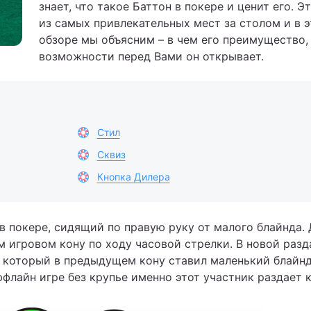
знает, что такое Баттон в покере и ценит его. Э
из самых привлекательных мест за столом и в 
обзоре мы объясним – в чем его преимущество,
возможности перед Вами он открывает.
Стил
Сквиз
Кнопка Дилера
в покере, сидящий по правую руку от малого блайнда.
 игровом кону по ходу часовой стрелки. В новой разд
, который в предыдущем кону ставил маленький блайнд
ффлайн игре без крупье именно этот участник раздает 