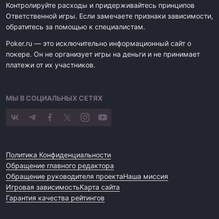
Контролируйте расходы и придерживайтесь принципов
Ответственной игры. Если замечаете признаки зависимости,
обратитесь за помощью к специалистам.
Poker.ru — это исключительно информационный сайт о
покере. Он не организует игры на деньги и не принимает
платежи от их участников.
МЫ В СОЦИАЛЬНЫХ СЕТЯХ
Политика Конфиденциальности
Обращение главного редактора
Обращение руководителя проекта
Наша миссия
Игровая зависимость
Карта сайта
Гарантия качества рейтингов