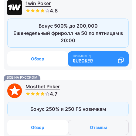
1win Poker
Бонус 500% до 200,000
Еженедельный фриролл на 50 по пятницам в
20:00
Обзор
RUPOKER
ВСЕ НА РУССКОМ
Mostbet Poker
Бонус 250% и 250 FS новичкам
Обзор
Отзывы