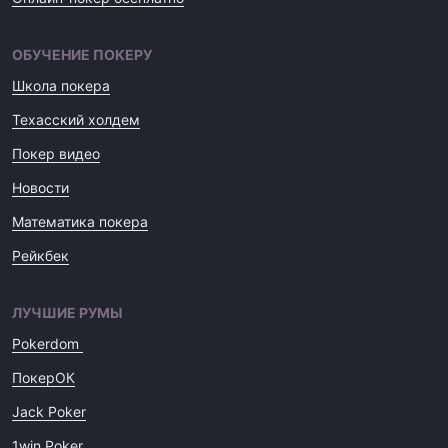
ОБУЧЕНИЕ ПОКЕРУ
Школа покера
Техасский холдем
Покер видео
Новости
Математика покера
Рейкбек
ЛУЧШИЕ РУМЫ
Pokerdom
ПокерОК
Jack Poker
1win Poker