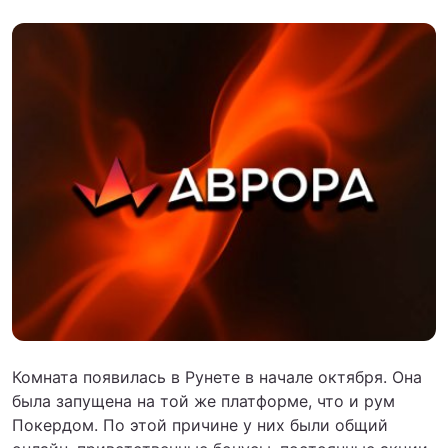
Комната появилась в Рунете в начале октября. Она
была запущена на той же платформе, что и рум
Покердом. По этой причине у них были общий