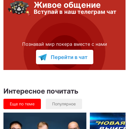
Живое общение
Вступай в наш телеграм чат
Познавай мир покера вместе с нами
Перейти в чат
Интересное почитать
Еще по теме
Популярное