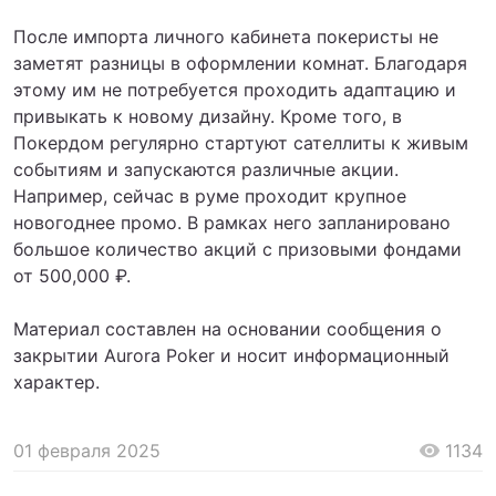
После импорта личного кабинета покеристы не
заметят разницы в оформлении комнат. Благодаря
этому им не потребуется проходить адаптацию и
привыкать к новому дизайну. Кроме того, в
Покердом регулярно стартуют сателлиты к живым
событиям и запускаются различные акции.
Например, сейчас в руме проходит крупное
новогоднее промо. В рамках него запланировано
большое количество акций с призовыми фондами
от 500,000 ₽.
Материал составлен на основании сообщения о
закрытии Aurora Poker и носит информационный
характер.
01 февраля 2025
1134