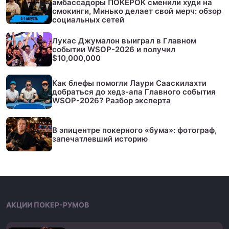
амбассадоры ПОКЕРОК сменили худи на
смокинги, Минько делает свой мерч: обзор
социальных сетей
Лукас Джумалон выиграл в Главном
событии WSOP-2026 и получил
$10,000,000
Как блефы помогли Лаури Сааскилахти
добраться до хедз-апа Главного события
WSOP-2026? Разбор эксперта
В эпицентре покерного «бума»: фотограф,
запечатлевший историю
АКЦИИ ПОКЕР-РУМОВ