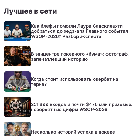
Лучшее в сети
Как блефы помогли Лаури Сааскилахти
добраться до хедз-апа Главного события
WSOP-2026? Разбор эксперта
В эпицентре покерного «бума»: фотограф,
запечатлевший историю
Когда стоит использовать овербет на
терне?
251,899 входов и почти $470 млн призовых:
невероятные цифры WSOP-2026
Несколько историй успеха в покере