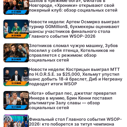
Шахов в «режиме бога», Филатов в
Новгороде, «Хроники» открывают свой
покерный клуб: обзор социальных сетей
Новости недели: Артем Осмирко выиграл
турнир GGMillion$, букмекеры оценивают
шансы участников финального стола
Главного события WSOP-2026
Злотников сломал чужую машину, Зубов
поселил у себя птенца, Котельников не
справляется с режимом: обзор
социальных сетей
Новости недели: Кострицын выиграл МТТ
по H.O.R.S.E. за $25,000, Хельмут упустил
шанс добыть 18-й браслет, Диб и Негреану
подводят итоги WSOP
«Кота» обыграл пес, джетлаг превратил
Иннера в мумию, Брин Кенни поставил
ультиматум Залу славы — обзор
социальных сетей
Финальный стол Главного события WSOP-
2026: кто поборется за титул чемпиона