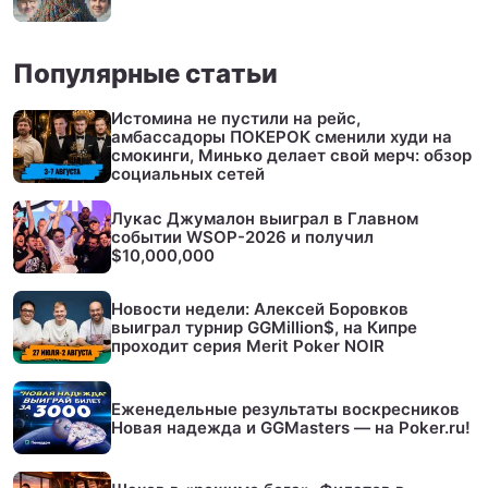
Популярные статьи
Истомина не пустили на рейс,
амбассадоры ПОКЕРОК сменили худи на
смокинги, Минько делает свой мерч: обзор
социальных сетей
Лукас Джумалон выиграл в Главном
событии WSOP-2026 и получил
$10,000,000
Новости недели: Алексей Боровков
выиграл турнир GGMillion$, на Кипре
проходит серия Merit Poker NOIR
Еженедельные результаты воскресников
Новая надежда и GGMasters — на Poker.ru!