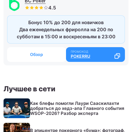
BC Poker
Бонус 10% до 200 для новичков
Два еженедельных фриролла на 200 по
субботам в 15:00 и воскресеньям в 23:00
Обзор
POKERRU
Лучшее в сети
Как блефы помогли Лаури Сааскилахти
добраться до хедз-апа Главного события
WSOP-2026? Разбор эксперта
В эпицентре покерного «бума»: фотограф,