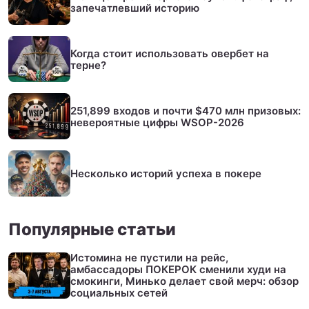
запечатлевший историю
Когда стоит использовать овербет на
терне?
251,899 входов и почти $470 млн призовых:
невероятные цифры WSOP-2026
Несколько историй успеха в покере
Популярные статьи
Истомина не пустили на рейс,
амбассадоры ПОКЕРОК сменили худи на
смокинги, Минько делает свой мерч: обзор
социальных сетей