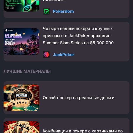
Pokerdom
Четыре недели покера и крупных
призовых: в JackPoker проходит
Summer Slam Series на $5,000,000
JackPoker
ЛУЧШИЕ МАТЕРИАЛЫ
Онлайн-покер на реальные деньги
Комбинации в покере с картинками по