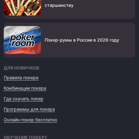
старшинству
Покер-румы в России в 2026 году
ДЛЯ НОВИЧКОВ
Правила покера
Комбинации покера
Где скачать покер
Программы для покера
Онлайн-покер бесплатно
ОБУЧЕНИЕ ПОКЕРУ