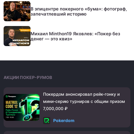
В эпицентре покерного «бума»: фотограф,
запечатлевший историю
Михаил Minthon19 Яковлев: «Покер без
денег — это квиз»
АКЦИИ ПОКЕР-РУМОВ
Покердом анонсировал рейк-гонку и
мини-серию турниров с общим призом
7,000,000 ₽
Pokerdom