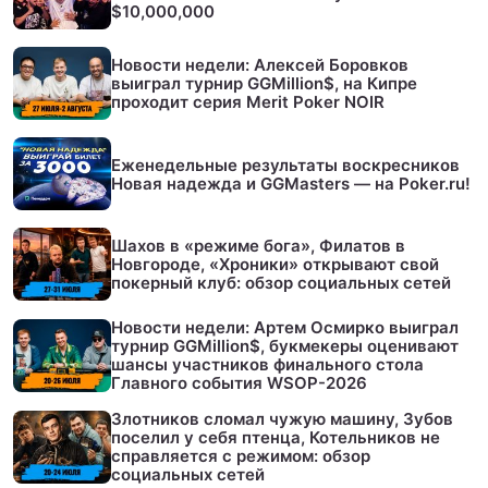
$10,000,000
Новости недели: Алексей Боровков
выиграл турнир GGMillion$, на Кипре
проходит серия Merit Poker NOIR
Еженедельные результаты воскресников
Новая надежда и GGMasters — на Poker.ru!
Шахов в «режиме бога», Филатов в
Новгороде, «Хроники» открывают свой
покерный клуб: обзор социальных сетей
Новости недели: Артем Осмирко выиграл
турнир GGMillion$, букмекеры оценивают
шансы участников финального стола
Главного события WSOP-2026
Злотников сломал чужую машину, Зубов
поселил у себя птенца, Котельников не
справляется с режимом: обзор
социальных сетей