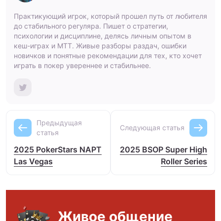
Практикующий игрок, который прошел путь от любителя
до стабильного регуляра. Пишет о стратегии,
психологии и дисциплине, делясь личным опытом в
кеш-играх и МТТ. Живые разборы раздач, ошибки
новичков и понятные рекомендации для тех, кто хочет
играть в покер увереннее и стабильнее.
Предыдущая
Следующая статья
статья
2025 PokerStars NAPT
2025 BSOP Super High
Las Vegas
Roller Series
Живое общение