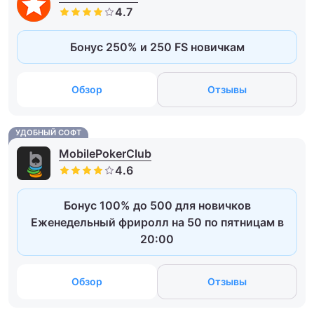
Бонус 250% и 250 FS новичкам
Обзор
Отзывы
УДОБНЫЙ СОФТ
MobilePokerClub
Бонус 100% до 500 для новичков
Еженедельный фриролл на 50 по пятницам в
20:00
Обзор
Отзывы