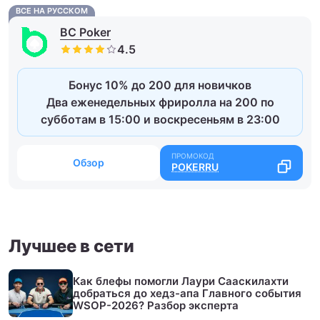
ВСЕ НА РУССКОМ
BC Poker
Бонус 10% до 200 для новичков
Два еженедельных фриролла на 200 по
субботам в 15:00 и воскресеньям в 23:00
Обзор
POKERRU
Лучшее в сети
Как блефы помогли Лаури Сааскилахти
добраться до хедз-апа Главного события
WSOP-2026? Разбор эксперта