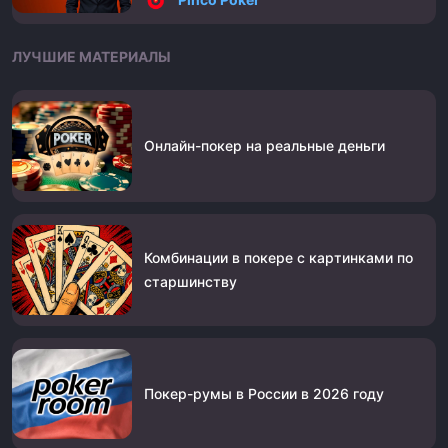
ЛУЧШИЕ МАТЕРИАЛЫ
Онлайн-покер на реальные деньги
Комбинации в покере с картинками по
старшинству
Покер-румы в России в 2026 году