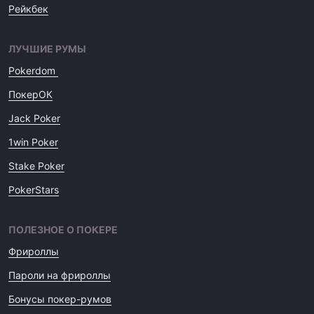
Рейкбек
ЛУЧШИЕ РУМЫ
Pokerdom
ПокерОК
Jack Poker
1win Poker
Stake Poker
PokerStars
ПОЛЕЗНОЕ О ПОКЕРЕ
Фрироллы
Пароли на фрироллы
Бонусы покер-румов