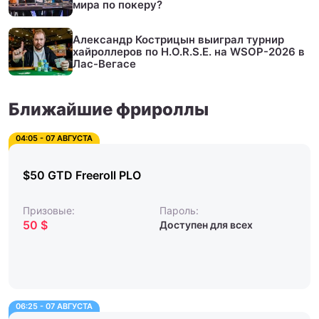
мира по покеру?
Александр Кострицын выиграл турнир
хайроллеров по H.O.R.S.E. на WSOP-2026 в
Лас-Вегасе
Ближайшие фрироллы
04:05 - 07 АВГУСТА
$50 GTD Freeroll PLO
Призовые:
Пароль:
50 $
Доступен для всех
06:25 - 07 АВГУСТА