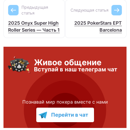
Предыдущая
Следующая статья
статья
2025 Onyx Super High
2025 PokerStars EPT
Roller Series — Часть 1
Barcelona
Живое общение
Вступай в наш телеграм чат
Познавай мир покера вместе с нами
Перейти в чат