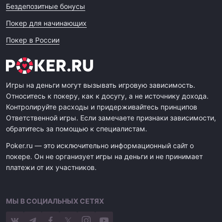
Бездепозитные бонусы
Покер для начинающих
Покер в России
Игры на деньги могут вызывать игровую зависимость.
Относитесь к покеру, как к досугу, а не источнику дохода.
Контролируйте расходы и придерживайтесь принципов
Ответственной игры. Если замечаете признаки зависимости,
обратитесь за помощью к специалистам.
Poker.ru — это исключительно информационный сайт о
покере. Он не организует игры на деньги и не принимает
платежи от их участников.
МЫ В СОЦИАЛЬНЫХ СЕТЯХ