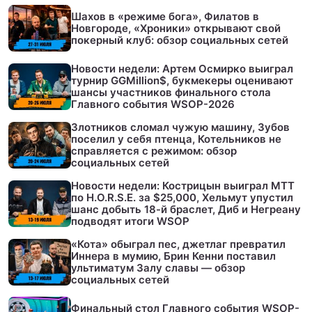
Шахов в «режиме бога», Филатов в
Новгороде, «Хроники» открывают свой
покерный клуб: обзор социальных сетей
Новости недели: Артем Осмирко выиграл
турнир GGMillion$, букмекеры оценивают
шансы участников финального стола
Главного события WSOP-2026
Злотников сломал чужую машину, Зубов
поселил у себя птенца, Котельников не
справляется с режимом: обзор
социальных сетей
Новости недели: Кострицын выиграл МТТ
по H.O.R.S.E. за $25,000, Хельмут упустил
шанс добыть 18-й браслет, Диб и Негреану
подводят итоги WSOP
«Кота» обыграл пес, джетлаг превратил
Иннера в мумию, Брин Кенни поставил
ультиматум Залу славы — обзор
социальных сетей
Финальный стол Главного события WSOP-