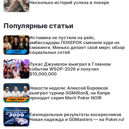
Несколько историй успеха в покере
Популярные статьи
Истомина не пустили на рейс,
амбассадоры ПОКЕРОК сменили худи на
смокинги, Минько делает свой мерч: обзор
социальных сетей
Лукас Джумалон выиграл в Главном
событии WSOP-2026 и получил
$10,000,000
Новости недели: Алексей Боровков
выиграл турнир GGMillion$, на Кипре
проходит серия Merit Poker NOIR
Еженедельные результаты воскресников
Новая надежда и GGMasters — на Poker.ru!