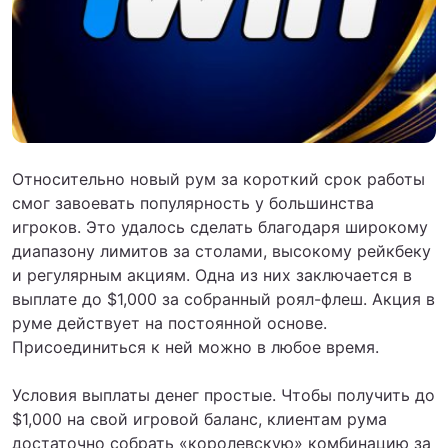
Относительно новый рум за короткий срок работы
смог завоевать популярность у большинства
игроков. Это удалось сделать благодаря широкому
диапазону лимитов за столами, высокому рейкбеку
и регулярным акциям. Одна из них заключается в
выплате до $1,000 за собранный роял-флеш. Акция в
руме действует на постоянной основе.
Присоединиться к ней можно в любое время.
Условия выплаты денег простые. Чтобы получить до
$1,000 на свой игровой баланс, клиентам рума
достаточно собрать «королевскую» комбинацию за