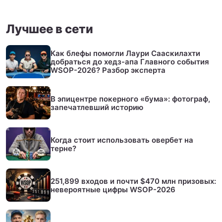
Лучшее в сети
Как блефы помогли Лаури Сааскилахти
добраться до хедз-апа Главного события
WSOP-2026? Разбор эксперта
В эпицентре покерного «бума»: фотограф,
запечатлевший историю
Когда стоит использовать овербет на
терне?
251,899 входов и почти $470 млн призовых:
невероятные цифры WSOP-2026