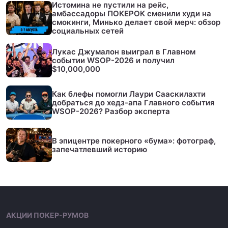
Истомина не пустили на рейс,
амбассадоры ПОКЕРОК сменили худи на
смокинги, Минько делает свой мерч: обзор
социальных сетей
Лукас Джумалон выиграл в Главном
событии WSOP-2026 и получил
$10,000,000
Как блефы помогли Лаури Сааскилахти
добраться до хедз-апа Главного события
WSOP-2026? Разбор эксперта
В эпицентре покерного «бума»: фотограф,
запечатлевший историю
АКЦИИ ПОКЕР-РУМОВ