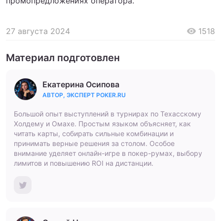
промопредложениях оператора.
27 августа 2024
1518
Материал подготовлен
Екатерина Осипова
АВТОР, ЭКСПЕРТ POKER.RU
Большой опыт выступлений в турнирах по Техасскому
Холдему и Омахе. Простым языком объясняет, как
читать карты, собирать сильные комбинации и
принимать верные решения за столом. Особое
внимание уделяет онлайн-игре в покер-румах, выбору
лимитов и повышению ROI на дистанции.