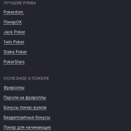
ЛУЧШИЕ РУМЫ
Pokerdom
ПокерОК
Jack Poker
1win Poker
Stake Poker
PokerStars
ПОЛЕЗНОЕ О ПОКЕРЕ
Фрироллы
Пароли на фрироллы
Бонусы покер-румов
Бездепозитные бонусы
Покер для начинающих