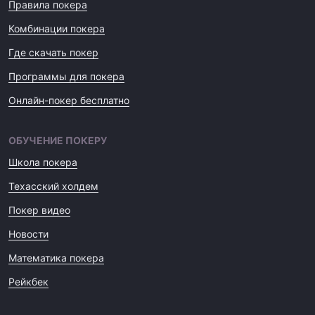
Правила покера
Комбинации покера
Где скачать покер
Программы для покера
Онлайн-покер бесплатно
ОБУЧЕНИЕ ПОКЕРУ
Школа покера
Техасский холдем
Покер видео
Новости
Математика покера
Рейкбек