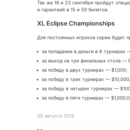
Так же 16 и 23 сентября пройдут спец
и гарантией в 15 и 50 билетов.
XL Eclipse Championships
Для постоянных игроков серии будет 
за попадание в деньги в 8 турнирах —
за выход на три финальных стола — б
за победу в двух турнирах — $1,000;
за победу в трех турнирах — $10,000
за победу в четырех турнирах — $100
за победу в пяти турнирах — $1,000,0
09 августа 2018