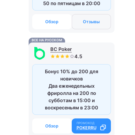
50 по пятницам в 20:00
Обзор
Отзывы
ВСЕ НА РУССКОМ
BC Poker
Бонус 10% до 200 для
новичков
Два еженедельных
фриролла на 200 по
субботам в 15:00 и
воскресеньям в 23:00
Обзор
POKERRU