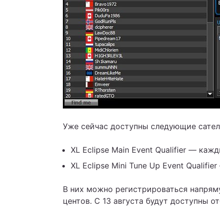
Уже сейчас доступны следующие сател
XL Eclipse Main Event Qualifier — каж
XL Eclipse Mini Tune Up Event Qualifi
В них можно регистрироваться напряму
центов. С 13 августа будут доступны о