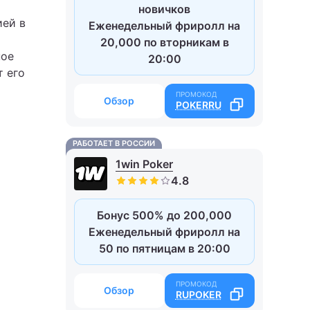
новичков
ией в
Еженедельный фриролл на
20,000 по вторникам в
ное
20:00
т его
Обзор
POKERRU
РАБОТАЕТ В РОССИИ
1win Poker
Бонус 500% до 200,000
Еженедельный фриролл на
50 по пятницам в 20:00
Обзор
RUPOKER