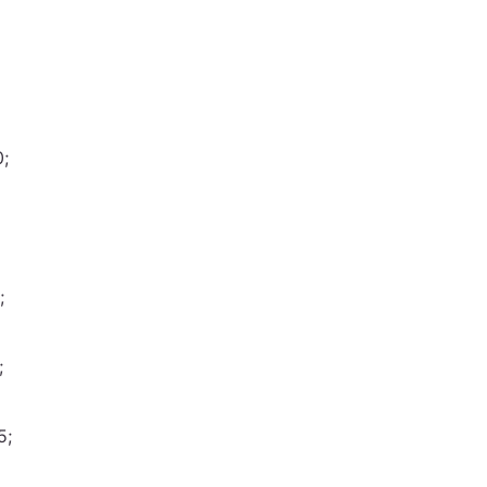
0;
;
;
5;