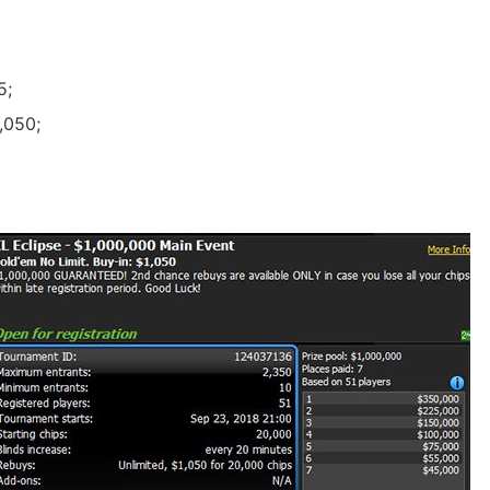
5;
,050;