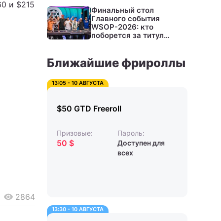
ультиматум Залу славы
60 и $215
Финальный стол
— обзор социальных
Главного события
сетей
WSOP-2026: кто
поборется за титул
чемпиона мира по
покеру?
Ближайшие фрироллы
13:05 - 10 АВГУСТА
$50 GTD Freeroll
Призовые:
Пароль:
50 $
Доступен для
всех
2864
13:30 - 10 АВГУСТА