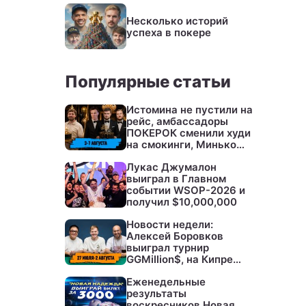
Несколько историй
успеха в покере
Популярные статьи
Истомина не пустили на
рейс, амбассадоры
ПОКЕРОК сменили худи
на смокинги, Минько
делает свой мерч: обзор
Лукас Джумалон
социальных сетей
выиграл в Главном
событии WSOP-2026 и
получил $10,000,000
Новости недели:
Алексей Боровков
выиграл турнир
GGMillion$, на Кипре
проходит серия Merit
Еженедельные
Poker NOIR
результаты
воскресников Новая