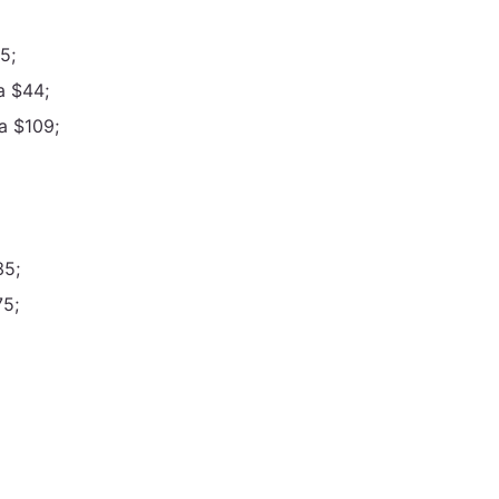
5;
а $44;
а $109;
35;
75;