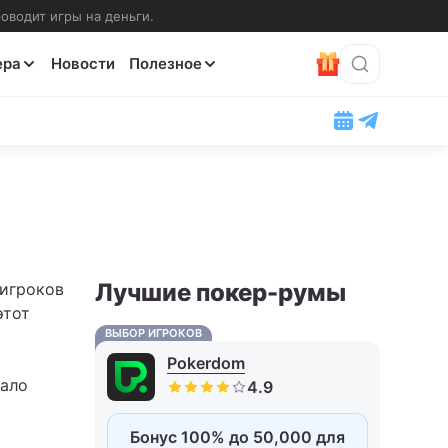
ера
Новости
Полезное
Лучшие покер-румы
 игроков
этот
ВЫБОР ИГРОКОВ
Pokerdom
чало
Бонус 100% до 50,000 для