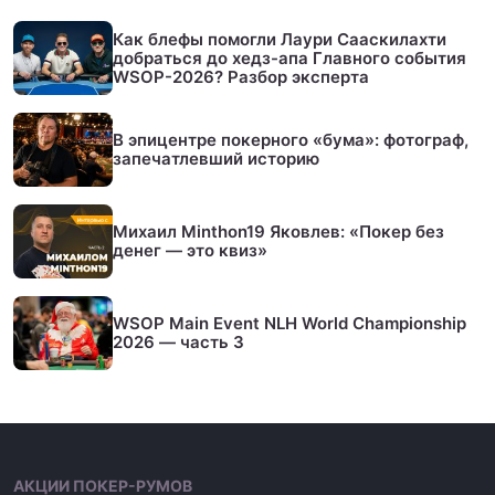
Как блефы помогли Лаури Сааскилахти
добраться до хедз-апа Главного события
WSOP-2026? Разбор эксперта
В эпицентре покерного «бума»: фотограф,
запечатлевший историю
Михаил Minthon19 Яковлев: «Покер без
денег — это квиз»
WSOP Main Event NLH World Championship
2026 — часть 3
АКЦИИ ПОКЕР-РУМОВ