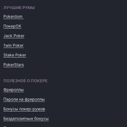
ЛУЧШИЕ РУМЫ
Pokerdom
ПокерОК
Jack Poker
1win Poker
Stake Poker
PokerStars
ПОЛЕЗНОЕ О ПОКЕРЕ
Фрироллы
Пароли на фрироллы
Бонусы покер-румов
Бездепозитные бонусы