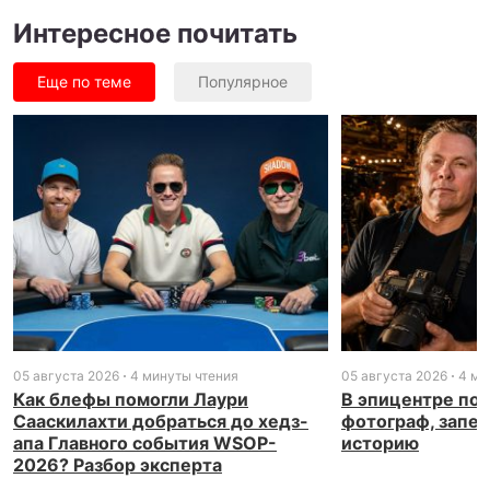
Интересное почитать
Еще по теме
Популярное
05 августа 2026
4 минуты чтения
05 августа 2026
4 ми
Как блефы помогли Лаури
В эпицентре пок
Сааскилахти добраться до хедз-
фотограф, запе
апа Главного события WSOP-
историю
2026? Разбор эксперта