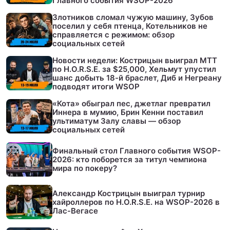
Главного события WSOP-2026
Злотников сломал чужую машину, Зубов
поселил у себя птенца, Котельников не
справляется с режимом: обзор
социальных сетей
Новости недели: Кострицын выиграл МТТ
по H.O.R.S.E. за $25,000, Хельмут упустил
шанс добыть 18-й браслет, Диб и Негреану
подводят итоги WSOP
«Кота» обыграл пес, джетлаг превратил
Иннера в мумию, Брин Кенни поставил
ультиматум Залу славы — обзор
социальных сетей
Финальный стол Главного события WSOP-
2026: кто поборется за титул чемпиона
мира по покеру?
Александр Кострицын выиграл турнир
хайроллеров по H.O.R.S.E. на WSOP-2026 в
Лас-Вегасе