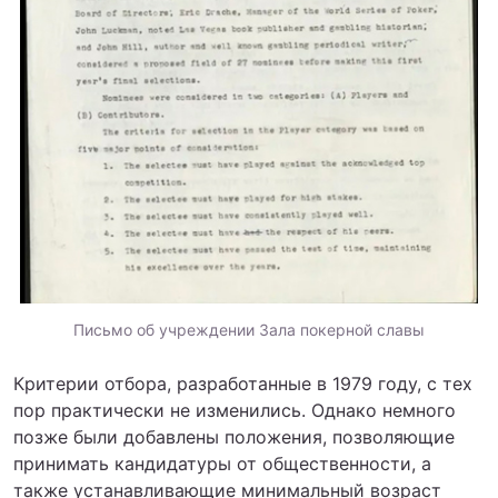
Письмо об учреждении Зала покерной славы
Критерии отбора, разработанные в 1979 году, с тех
пор практически не изменились. Однако немного
позже были добавлены положения, позволяющие
принимать кандидатуры от общественности, а
также устанавливающие минимальный возраст