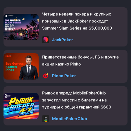
Четыре недели покера и крупных
призовых: в JackPoker проходит
Summer Slam Series на $5,000,000
JackPoker
Приветственные бонусы, FS и другие
акции казино Pinko
Pinco Poker
Рывок вперед: MobilePokerClub
запустил миссии с билетами на
турниры с общей гарантией $600
MobilePokerClub