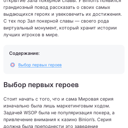
открытие Зала покерной славы. У Binion’s появился
грандиозный повод рассказать о своих самых
выдающихся героях и увековечить их достижения.
С тех пор Зал покерной славы — своего рода
виртуальный монумент, который хранит истории
лучших игроков в мире.
Содержание:
Выбор первых героев
Выбор первых героев
Стоит начать с того, что и сама Мировая серия
изначально была лишь маркетинговым ходом.
Задачей WSOP была не популяризация покера, а
привлечение внимания к казино Binion’s. Серия
должна была преподнести это заведение