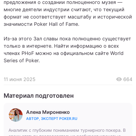
предложения о создании полноценного музея —
многие деятели индустрии считают, что текущий
формат не соответствует масштабу и исторической
значимости Poker Hall of Fame.
Из-за этого Зал славы пока полноценно существует
только в интернете. Найти информацию о всех
членах PHoF можно на официальном сайте World
Series of Poker.
11 июня 2025
664
Материал подготовлен
Алена Мироненко
АВТОР, ЭКСПЕРТ POKER.RU
Аналитик с глубоким пониманием турнирного покера. В