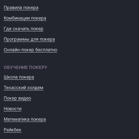
Правила покера
Комбинации покера
Где скачать покер
Программы для покера
Онлайн-покер бесплатно
ОБУЧЕНИЕ ПОКЕРУ
Школа покера
Техасский холдем
Покер видео
Новости
Математика покера
Рейкбек