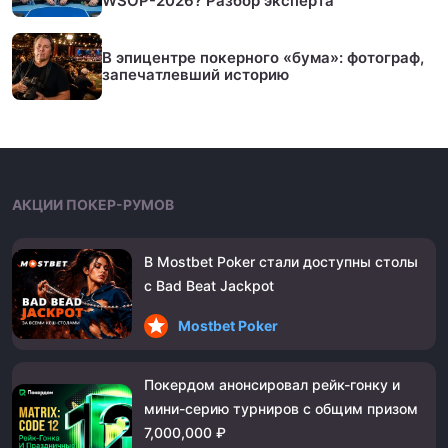
WSOP-2026? Разбор эксперта
В эпицентре покерного «бума»: фотограф,
запечатлевший историю
АКЦИИ ПОКЕР-РУМОВ
В Mostbet Poker стали доступны столы
с Bad Beat Jackpot
Mostbet Poker
Покердом анонсировал рейк-гонку и
мини-серию турниров с общим призом
7,000,000 ₽