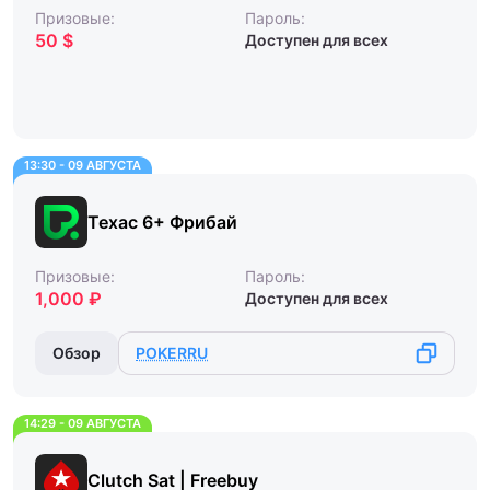
Призовые:
Пароль:
50 $
Доступен для всех
13:30 - 09 АВГУСТА
Техас 6+ Фрибай
Призовые:
Пароль:
1,000 ₽
Доступен для всех
Обзор
POKERRU
14:29 - 09 АВГУСТА
Clutch Sat | Freebuy