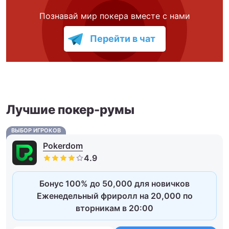
Познавай мир покера вместе с нами
Перейти в чат
Лучшие покер-румы
ВЫБОР ИГРОКОВ
Pokerdom
Бонус 100% до 50,000 для новичков
Еженедельный фриролл на 20,000 по
вторникам в 20:00