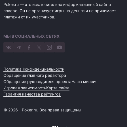
Poker.ru — это исключительно информационный сайт о
покере. Он не организует игры на деньги и не принимает
платежи от их участников.
МЫ В СОЦИАЛЬНЫХ СЕТЯХ
Политика Конфиденциальности
Обращение главного редактора
Обращение руководителя проекта
Наша миссия
Игровая зависимость
Карта сайта
Гарантия качества рейтингов
© 2026 - Poker.ru. Все права защищены