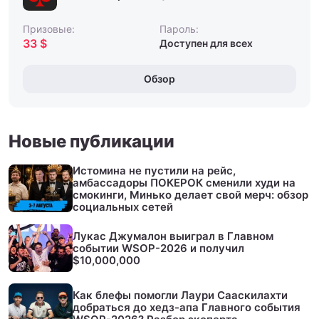
Призовые:
Пароль:
33 $
Доступен для всех
Обзор
Новые публикации
Истомина не пустили на рейс,
амбассадоры ПОКЕРОК сменили худи на
смокинги, Минько делает свой мерч: обзор
социальных сетей
Лукас Джумалон выиграл в Главном
событии WSOP-2026 и получил
$10,000,000
Как блефы помогли Лаури Сааскилахти
добраться до хедз-апа Главного события