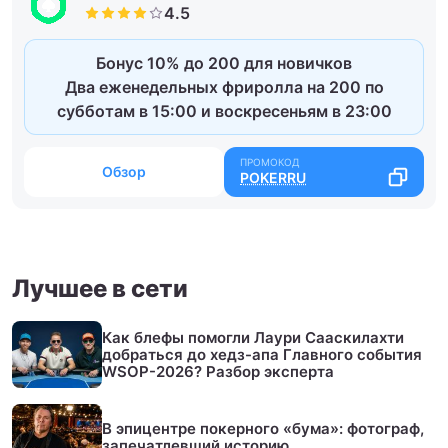
Бонус 10% до 200 для новичков
Два еженедельных фриролла на 200 по
субботам в 15:00 и воскресеньям в 23:00
Обзор
POKERRU
Лучшее в сети
Как блефы помогли Лаури Сааскилахти
добраться до хедз-апа Главного события
WSOP-2026? Разбор эксперта
В эпицентре покерного «бума»: фотограф,
запечатлевший историю