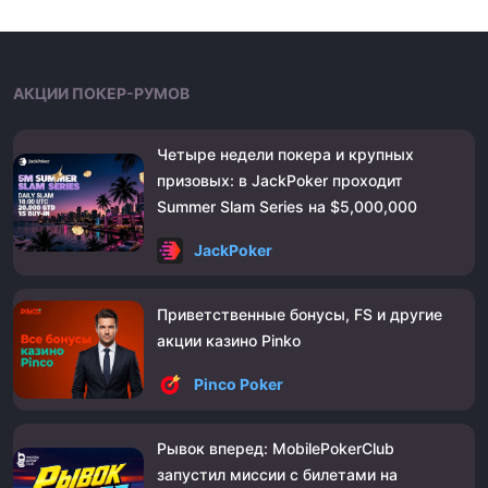
АКЦИИ ПОКЕР-РУМОВ
Четыре недели покера и крупных
призовых: в JackPoker проходит
Summer Slam Series на $5,000,000
JackPoker
Приветственные бонусы, FS и другие
акции казино Pinko
Pinco Poker
Рывок вперед: MobilePokerClub
запустил миссии с билетами на