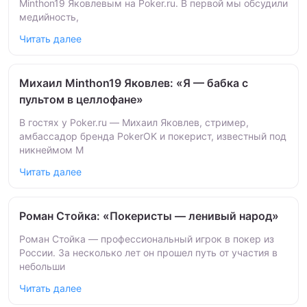
Minthon19 Яковлевым на Poker.ru. В первой мы обсудили
медийность,
Читать далее
Михаил Minthon19 Яковлев: «Я — бабка с
пультом в целлофане»
В гостях у Poker.ru — Михаил Яковлев, стример,
амбассадор бренда PokerOK и покерист, известный под
никнеймом M
Читать далее
Роман Стойка: «Покеристы — ленивый народ»
Роман Стойка — профессиональный игрок в покер из
России. За несколько лет он прошел путь от участия в
небольши
Читать далее