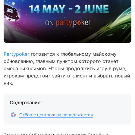
Partypoker
готовится к глобальному майскому
обновлению, главным пунктом которого станет
смена никнеймов. Чтобы продолжить игру в руме,
игрокам предстоит зайти в клиент и выбрать новый
ник.
Содержание:
Отбор с центроллов продолжается