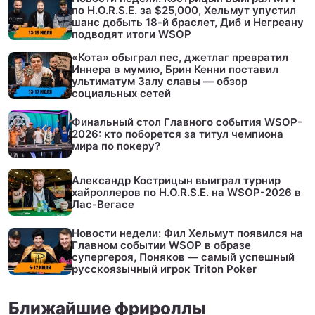
по H.O.R.S.E. за $25,000, Хельмут упустил
шанс добыть 18-й браслет, Диб и Негреану
подводят итоги WSOP
«Кота» обыграл пес, джетлаг превратил
Иннера в мумию, Брин Кенни поставил
ультиматум Залу славы — обзор
социальных сетей
Финальный стол Главного события WSOP-
2026: кто поборется за титул чемпиона
мира по покеру?
Александр Кострицын выиграл турнир
хайроллеров по H.O.R.S.E. на WSOP-2026 в
Лас-Вегасе
Новости недели: Фил Хельмут появился на
Главном событии WSOP в образе
супергероя, Поняков — самый успешный
русскоязычный игрок Triton Poker
Ближайшие фрироллы