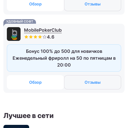
Обзор
Отзывы
УДОБНЫЙ СОФТ
MobilePokerClub
Бонус 100% до 500 для новичков
Еженедельный фриролл на 50 по пятницам в
20:00
Обзор
Отзывы
Лучшее в сети