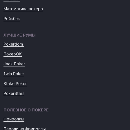
Математика покера
Рейкбек
ЛУЧШИЕ РУМЫ
Pokerdom
ПокерОК
Jack Poker
1win Poker
Stake Poker
PokerStars
ПОЛЕЗНОЕ О ПОКЕРЕ
Фрироллы
Пароли на фрироллы