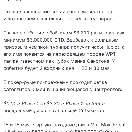
Полное расписание серии еще неизвестно, за
исключением нескольких ключевых турниров.
Главное событие с бай-ином $3,200 разыграет как
минимум $3,000,000 GTD. Вдобавок к солидным
призовым чемпион турнира получит часы Hublot, а
его имя появится на переходящем трофее WPT,
также известном как Кубок Майка Секстона. У
события будет 2 входных дня — 23 и 30 мая.
В покер-руме по-прежнему проходит сетка
сателлитов к Мейну, начинающаяся с центроллов:
$0.01 > Phase 1 за $3.30 > Phase 2 за $33 >
воскресный финал с гарантией 15 билетов
15 и 16 мая стартуют входные дни в Mini Main Event
с бай-ином $530 и гарантией $500,000. Отбор в