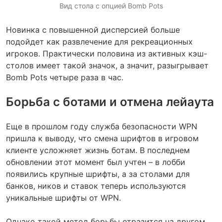
Вид стола с опцией Bomb Pots
Новинка с повышенной дисперсией больше
подойдет как развлечение для рекреационных
игроков. Практически половина из активных кэш-
столов имеет такой значок, а значит, разыгрывает
Bomb Pots четыре раза в час.
Борьба с ботами и отмена лейаута
Еще в прошлом году служба безопасности WPN
пришла к выводу, что смена шрифтов в игровом
клиенте усложняет жизнь ботам. В последнем
обновлении этот момент был учтен – в лобби
появились крупные шрифты, а за столами для
банков, ников и ставок теперь используются
уникальные шрифты от WPN.
Однако такой метод борьбы отразится на другом