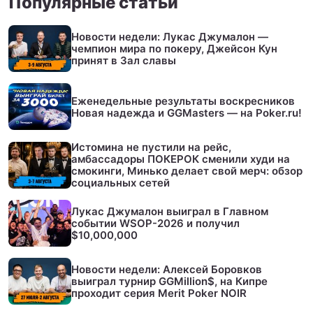
Популярные статьи
Новости недели: Лукас Джумалон —
чемпион мира по покеру, Джейсон Кун
принят в Зал славы
Еженедельные результаты воскресников
Новая надежда и GGMasters — на Poker.ru!
Истомина не пустили на рейс,
амбассадоры ПОКЕРОК сменили худи на
смокинги, Минько делает свой мерч: обзор
социальных сетей
Лукас Джумалон выиграл в Главном
событии WSOP-2026 и получил
$10,000,000
Новости недели: Алексей Боровков
выиграл турнир GGMillion$, на Кипре
проходит серия Merit Poker NOIR