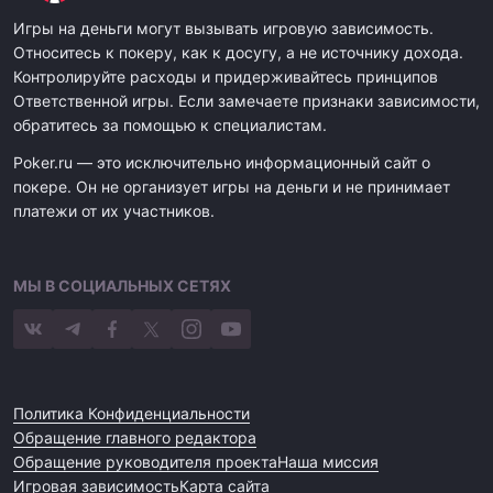
Игры на деньги могут вызывать игровую зависимость.
Относитесь к покеру, как к досугу, а не источнику дохода.
Контролируйте расходы и придерживайтесь принципов
Ответственной игры. Если замечаете признаки зависимости,
обратитесь за помощью к специалистам.
Poker.ru — это исключительно информационный сайт о
покере. Он не организует игры на деньги и не принимает
платежи от их участников.
МЫ В СОЦИАЛЬНЫХ СЕТЯХ
Политика Конфиденциальности
Обращение главного редактора
Обращение руководителя проекта
Наша миссия
Игровая зависимость
Карта сайта