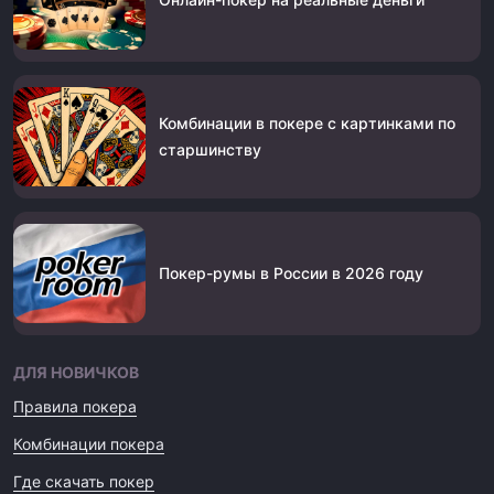
Комбинации в покере с картинками по
старшинству
Покер-румы в России в 2026 году
ДЛЯ НОВИЧКОВ
Правила покера
Комбинации покера
Где скачать покер