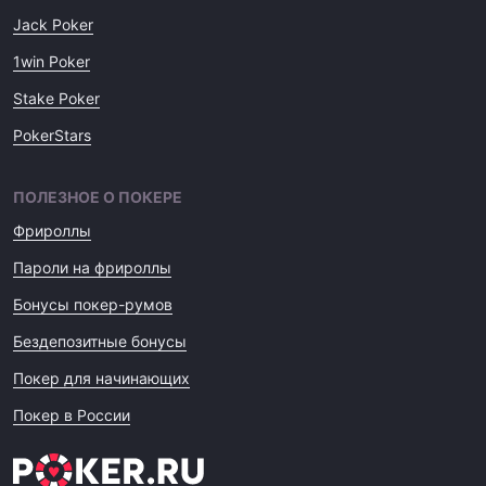
Jack Poker
1win Poker
Stake Poker
PokerStars
ПОЛЕЗНОЕ О ПОКЕРЕ
Фрироллы
Пароли на фрироллы
Бонусы покер-румов
Бездепозитные бонусы
Покер для начинающих
Покер в России