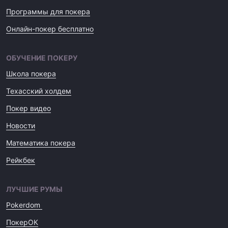
Программы для покера
Онлайн-покер бесплатно
ОБУЧЕНИЕ ПОКЕРУ
Школа покера
Техасский холдем
Покер видео
Новости
Математика покера
Рейкбек
ЛУЧШИЕ РУМЫ
Pokerdom
ПокерОК