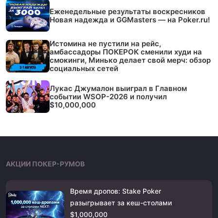
Еженедельные результаты воскресников
Новая надежда и GGMasters — на Poker.ru!
Истомина не пустили на рейс,
амбассадоры ПОКЕРОК сменили худи на
смокинги, Минько делает свой мерч: обзор
социальных сетей
Лукас Джумалон выиграл в Главном
событии WSOP-2026 и получил
$10,000,000
АКЦИИ ПОКЕР-РУМОВ
Время дропов: Stake Poker
разыгрывает за кеш-столами
$1,000,000