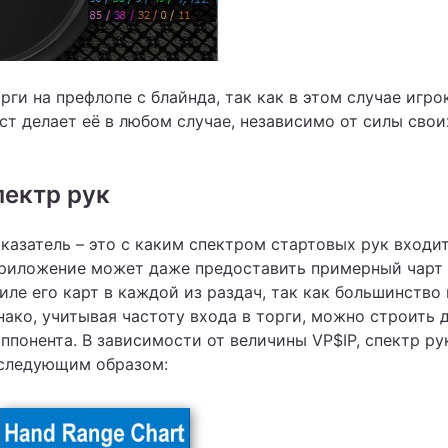
рги на префлопе с блайнда, так как в этом случае игр
ст делает её в любом случае, независимо от силы свои
пектр рук
казатель – это с каким спектром стартовых рук входит
приложение может даже предоставить примерный чарт
силе его карт в каждой из раздач, так как большинство 
нако, учитывая частоту входа в торги, можно строить 
ппонента. В зависимости от величины VP$IP, спектр ру
 следующим образом: