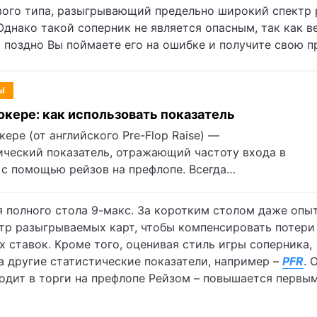
ого типа, разыгрывающий предельно широкий спектр 
Однако такой соперник не является опасным, так как в
 поздно Вы поймаете его на ошибке и получите свою п
Ы
покере: как использовать показатель
кере (от английского Pre-Flop Raise) —
ический показатель, отражающий частоту входа в
 с помощью рейзов на префлопе. Всегда
ривается в связке…
 полного стола 9-макс. За коротким столом даже опы
р разыгрываемых карт, чтобы компенсировать потери
 ставок. Кроме того, оценивая стиль игры соперника,
 другие статистические показатели, например –
PFR
. 
ходит в торги на префлопе Рейзом – повышается первы