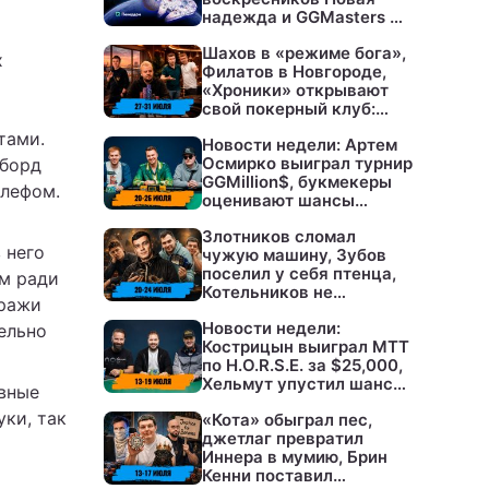
надежда и GGMasters —
на Poker.ru!
Шахов в «режиме бога»,
х
Филатов в Новгороде,
«Хроники» открывают
свой покерный клуб:
обзор социальных сетей
тами.
Новости недели: Артем
Осмирко выиграл турнир
 борд
GGMillion$, букмекеры
блефом.
оценивают шансы
участников финального
Злотников сломал
стола Главного события
 него
чужую машину, Зубов
WSOP-2026
поселил у себя птенца,
им ради
Котельников не
кражи
справляется с режимом:
Новости недели:
обзор социальных сетей
ельно
Кострицын выиграл МТТ
по H.O.R.S.E. за $25,000,
Хельмут упустил шанс
вные
добыть 18-й браслет,
уки, так
«Кота» обыграл пес,
Диб и Негреану
джетлаг превратил
подводят итоги WSOP
Иннера в мумию, Брин
Кенни поставил