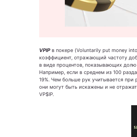
VPIP
в покере (Voluntarily put money in
коэффициент, отражающий частоту доб
в виде процентов, показывающих долю 
Например, если в среднем из 100 раздач
19%. Чем больше рук учитывается при 
они могут быть искажены и не отражат
VP$IP.