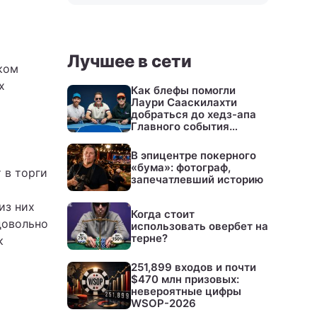
Лучшее в сети
оком
х
Как блефы помогли
Лаури Сааскилахти
добраться до хедз-апа
Главного события
WSOP-2026? Разбор
эксперта
В эпицентре покерного
«бума»: фотограф,
 в торги
запечатлевший историю
из них
Когда стоит
довольно
использовать овербет на
терне?
к
251,899 входов и почти
$470 млн призовых:
невероятные цифры
WSOP-2026