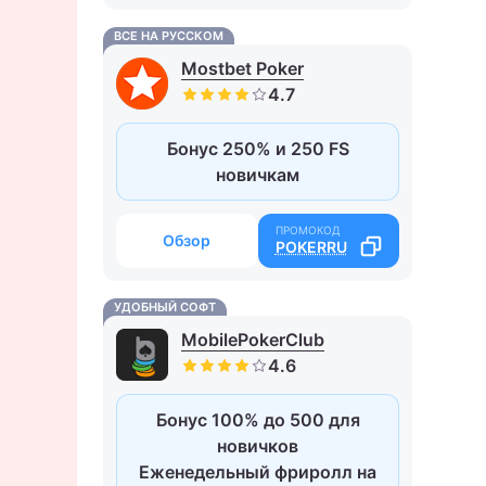
ВСЕ НА РУССКОМ
Mostbet Poker
Бонус 250% и 250 FS
новичкам
Обзор
POKERRU
УДОБНЫЙ СОФТ
MobilePokerClub
Бонус 100% до 500 для
новичков
Еженедельный фриролл на