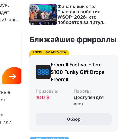
ультиматум Залу славы
рук.
Финальный стол
— обзор социальных
Главного события
едет
сетей
WSOP-2026: кто
рибыль.
поборется за титул
чемпиона мира по
покеру?
Ближайшие фрироллы
23:35 - 07 АВГУСТА
Freeroll Festival - The
$100 Funky Gift Drops
Freeroll
Призовые:
Пароль:
тные
100 $
Доступен для
 от
всех
Он
Обзор
м или