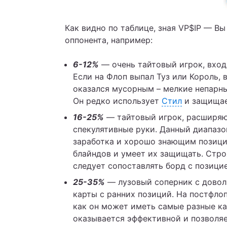
Как видно по таблице, зная VP$IP — В
оппонента, например:
6-12%
— очень тайтовый игрок, вхо
Если на Флоп выпал Туз или Король, 
оказался мусорным – мелкие непарны
Он редко использует
Стил
и защищает
16-25%
— тайтовый игрок, расширяю
спекулятивные руки. Данный диапаз
заработка и хорошо знающим позици
блайндов и умеет их защищать. Стро
следует сопоставлять борд с позици
25-35%
— лузовый соперник с довол
карты с ранних позиций. На постфлоп
как он может иметь самые разные ка
оказывается эффективной и позволяе