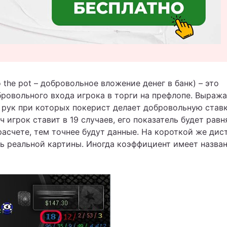
to the pot – добровольное вложение денег в банк) – это
ровольного входа игрока в торги на префлопе. Выража
рук при которых покерист делает добровольную ставк
 игрок ставит в 19 случаев, его показатель будет равн
расчете, тем точнее будут данные. На короткой же дис
ь реальной картины. Иногда коэффициент имеет назва