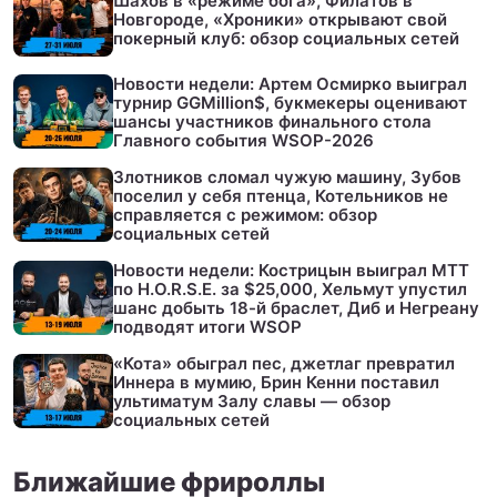
Шахов в «режиме бога», Филатов в
Новгороде, «Хроники» открывают свой
покерный клуб: обзор социальных сетей
Новости недели: Артем Осмирко выиграл
турнир GGMillion$, букмекеры оценивают
шансы участников финального стола
Главного события WSOP-2026
Злотников сломал чужую машину, Зубов
поселил у себя птенца, Котельников не
справляется с режимом: обзор
социальных сетей
Новости недели: Кострицын выиграл МТТ
по H.O.R.S.E. за $25,000, Хельмут упустил
шанс добыть 18-й браслет, Диб и Негреану
подводят итоги WSOP
«Кота» обыграл пес, джетлаг превратил
Иннера в мумию, Брин Кенни поставил
ультиматум Залу славы — обзор
социальных сетей
Ближайшие фрироллы