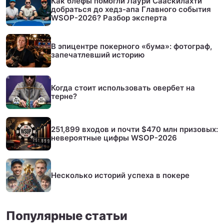
Как блефы помогли Лаури Сааскилахти
добраться до хедз-апа Главного события
WSOP-2026? Разбор эксперта
В эпицентре покерного «бума»: фотограф,
запечатлевший историю
Когда стоит использовать овербет на
терне?
251,899 входов и почти $470 млн призовых:
невероятные цифры WSOP-2026
Несколько историй успеха в покере
Популярные статьи