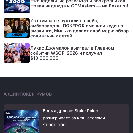
Еженедельные результаты воскресников
Новая надежда и GGMasters — на Poker.ru!
Истомина не пустили на рейс,
амбассадоры ПОКЕРОК сменили худи на
смокинги, Минько делает свой мерч: обзор
социальных сетей
Лукас Джумалон выиграл в Главном
событии WSOP-2026 и получил
$10,000,000
АКЦИИ ПОКЕР-РУМОВ
Время дропов: Stake Poker
разыгрывает за кеш-столами
$1,000,000