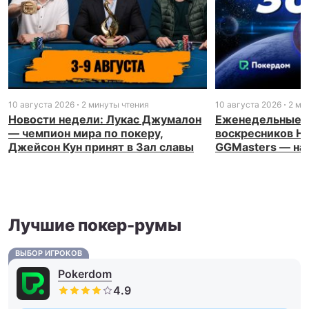
10 августа 2026
2 минуты чтения
10 августа 2026
2 ми
Новости недели: Лукас Джумалон
Еженедельные р
— чемпион мира по покеру,
воскресников Н
Джейсон Кун принят в Зал славы
GGMasters — на 
Лучшие покер-румы
ВЫБОР ИГРОКОВ
Pokerdom