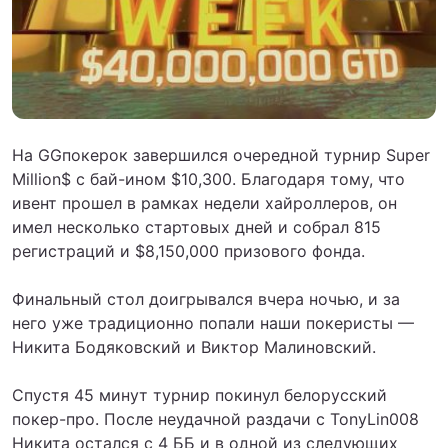
На GGпокерок завершился очередной турнир Super
Million$ с бай-ином $10,300. Благодаря тому, что
ивент прошел в рамках недели хайроллеров, он
имел несколько стартовых дней и собрал 815
регистраций и $8,150,000 призового фонда.
Финальный стол доигрывался вчера ночью, и за
него уже традиционно попали наши покеристы —
Никита Бодяковский и Виктор Малиновский.
Спустя 45 минут турнир покинул белорусский
покер-про. После неудачной раздачи с TonyLin008
Никита остался с 4 ББ и в одной из следующих