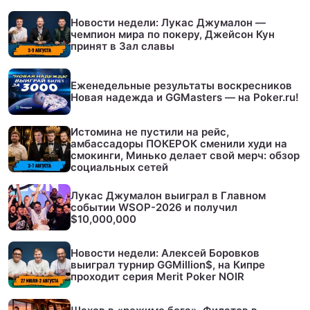
Новости недели: Лукас Джумалон —
чемпион мира по покеру, Джейсон Кун
принят в Зал славы
Еженедельные результаты воскресников
Новая надежда и GGMasters — на Poker.ru!
Истомина не пустили на рейс,
амбассадоры ПОКЕРОК сменили худи на
смокинги, Минько делает свой мерч: обзор
социальных сетей
Лукас Джумалон выиграл в Главном
событии WSOP-2026 и получил
$10,000,000
Новости недели: Алексей Боровков
выиграл турнир GGMillion$, на Кипре
проходит серия Merit Poker NOIR