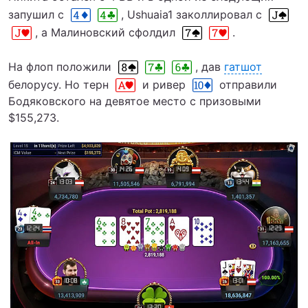
запушил с
, Ushuaia1 заколлировал с
, а Малиновский сфолдил
.
На флоп положили
, дав
гатшот
белорусу. Но терн
и ривер
отправили
Бодяковского на девятое место с призовыми
$155,273.