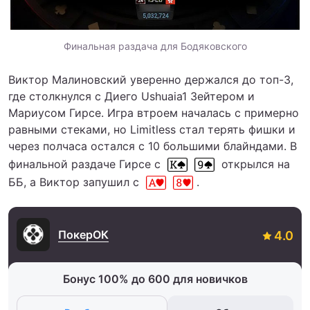
Финальная раздача для Бодяковского
Виктор Малиновский уверенно держался до топ-3,
где столкнулся с Диего Ushuaia1 Зейтером и
Мариусом Гирсе. Игра втроем началась с примерно
равными стеками, но Limitless стал терять фишки и
через полчаса остался с 10 большими блайндами. В
финальной раздаче Гирсе c
открылся на
ББ, а Виктор запушил с
.
ПокерОК
Бонус 100% до 600 для новичков