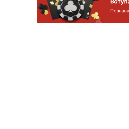
Вступ
Познава