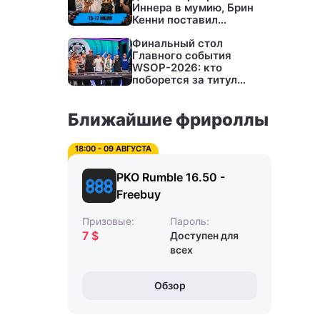
Иннера в мумию, Брин
Кенни поставил
ультиматум Залу славы
Финальный стол
— обзор социальных
Главного события
сетей
WSOP-2026: кто
поборется за титул
чемпиона мира по
покеру?
Ближайшие фрироллы
18:00 - 09 АВГУСТА
PKO Rumble 16.50 -
Freebuy
Призовые:
Пароль:
7 $
Доступен для
всех
Обзор