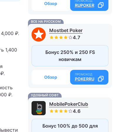
Обзор
RUPOKER
ВСЕ НА РУССКОМ
Mostbet Poker
4,000 ₽.
ь 1,400
Бонус 250% и 250 FS
новичкам
ся
₽.
Обзор
POKERRU
имость
00 ₽.
УДОБНЫЙ СОФТ
MobilePokerClub
Бонус 100% до 500 для
Вывести