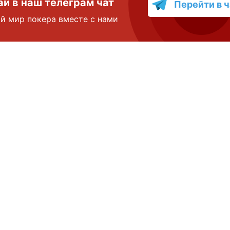
ай в наш телеграм чат
Перейти в ч
й мир покера вместе с нами