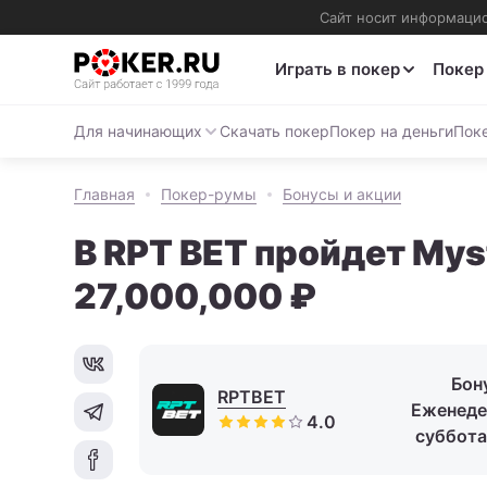
Играть в покер
Покер
Для начинающих
Скачать покер
Покер на деньги
Пок
Главная
Покер-румы
Бонусы и акции
В RPT BET пройдет Mys
27,000,000 ₽
Бон
RPTBET
Еженеде
суббота