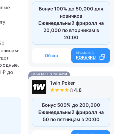
ивые
Бонус 100% до 50,000 для
новичков
ery
Еженедельный фриролл на
20,000 по вторникам в
20:00
50
иплинам:
Обзор
удет
POKERRU
ыходные.
1 ₽ до
РАБОТАЕТ В РОССИИ
1win Poker
Бонус 500% до 200,000
Еженедельный фриролл на
50 по пятницам в 20:00