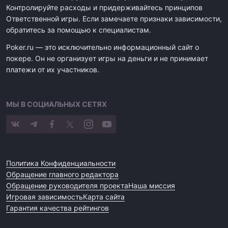
Контролируйте расходы и придерживайтесь принципов
Ответственной игры. Если замечаете признаки зависимости,
обратитесь за помощью к специалистам.
Poker.ru — это исключительно информационный сайт о
покере. Он не организует игры на деньги и не принимает
платежи от их участников.
МЫ В СОЦИАЛЬНЫХ СЕТЯХ
Политика Конфиденциальности
Обращение главного редактора
Обращение руководителя проекта
Наша миссия
Игровая зависимость
Карта сайта
Гарантия качества рейтингов