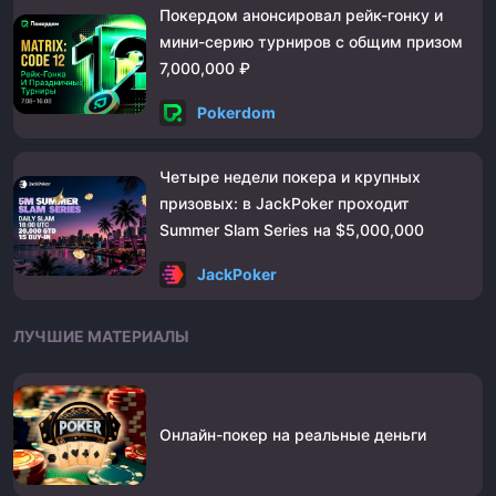
Покердом анонсировал рейк-гонку и
мини-серию турниров с общим призом
7,000,000 ₽
Pokerdom
Четыре недели покера и крупных
призовых: в JackPoker проходит
Summer Slam Series на $5,000,000
JackPoker
ЛУЧШИЕ МАТЕРИАЛЫ
Онлайн-покер на реальные деньги