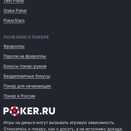
1win Poker
Stake Poker
PokerStars
ПОЛЕЗНОЕ О ПОКЕРЕ
Фрироллы
Пароли на фрироллы
Бонусы покер-румов
Бездепозитные бонусы
Покер для начинающих
Покер в России
Игры на деньги могут вызывать игровую зависимость.
Относитесь к покеру, как к досугу, а не источнику дохода.