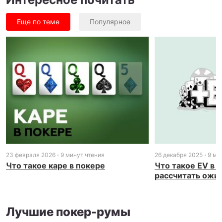
Еще по теме
Популярное
23 февраля 2026
9 минут чтения
26 декабря 2025
9 ми
Что такое каре в покере
Что такое EV в п
рассчитать ожи
Лучшие покер-румы