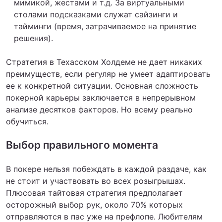
мимикой, жестами и т.д. За виртуальными
столами подсказками служат сайзинги и
тайминги (время, затрачиваемое на принятие
решения).
Стратегия в Техасском Холдеме не дает никаких
преимуществ, если регуляр не умеет адаптировать
ее к конкретной ситуации. Основная сложность
покерной карьеры заключается в непрерывном
анализе десятков факторов. Но всему реально
обучиться.
Выбор правильного момента
В покере нельзя побеждать в каждой раздаче, как
не стоит и участвовать во всех розыгрышах.
Плюсовая тайтовая стратегия предполагает
осторожный выбор рук, около 70% которых
отправляются в пас уже на префлопе. Любителям