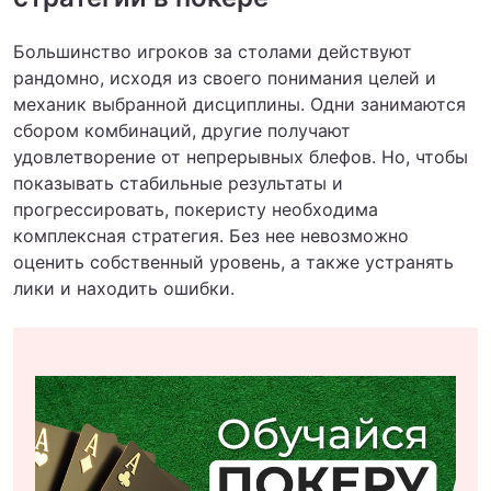
Большинство игроков за столами действуют
рандомно, исходя из своего понимания целей и
механик выбранной дисциплины. Одни занимаются
сбором комбинаций, другие получают
удовлетворение от непрерывных блефов. Но, чтобы
показывать стабильные результаты и
прогрессировать, покеристу необходима
комплексная стратегия. Без нее невозможно
оценить собственный уровень, а также устранять
лики и находить ошибки.