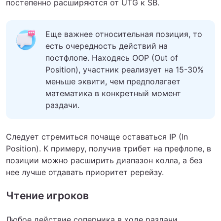
постепенно расширяются от UTG к SB.
Еще важнее относительная позиция, то
есть очередность действий на
постфлопе. Находясь OOP (Out of
Position), участник реализует на 15-30%
меньше эквити, чем предполагает
математика в конкретный момент
раздачи.
Следует стремиться почаще оставаться IP (In
Position). К примеру, получив трибет на префлопе, в
позиции можно расширить диапазон колла, а без
нее лучше отдавать приоритет ререйзу.
Чтение игроков
Любое действие соперника в ходе раздачи