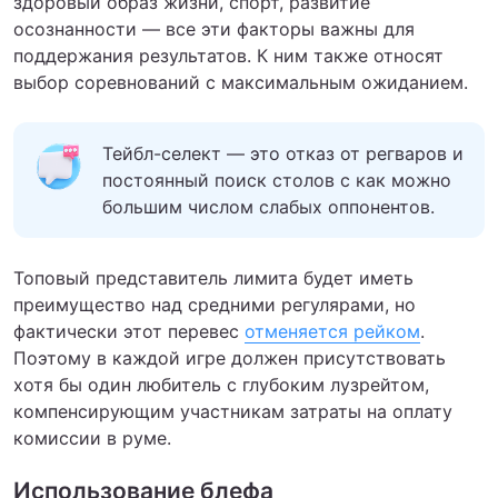
здоровый образ жизни, спорт, развитие
осознанности — все эти факторы важны для
поддержания результатов. К ним также относят
выбор соревнований с максимальным ожиданием.
Тейбл-селект — это отказ от регваров и
постоянный поиск столов с как можно
большим числом слабых оппонентов.
Топовый представитель лимита будет иметь
преимущество над средними регулярами, но
фактически этот перевес
отменяется рейком
.
Поэтому в каждой игре должен присутствовать
хотя бы один любитель с глубоким лузрейтом,
компенсирующим участникам затраты на оплату
комиссии в руме.
Использование блефа