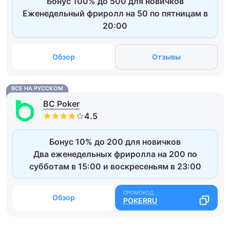
Бонус 100% до 500 для новичков
Еженедельный фриролл на 50 по пятницам в
20:00
Обзор
Отзывы
ВСЕ НА РУССКОМ
BC Poker
Бонус 10% до 200 для новичков
Два еженедельных фриролла на 200 по
субботам в 15:00 и воскресеньям в 23:00
Обзор
POKERRU