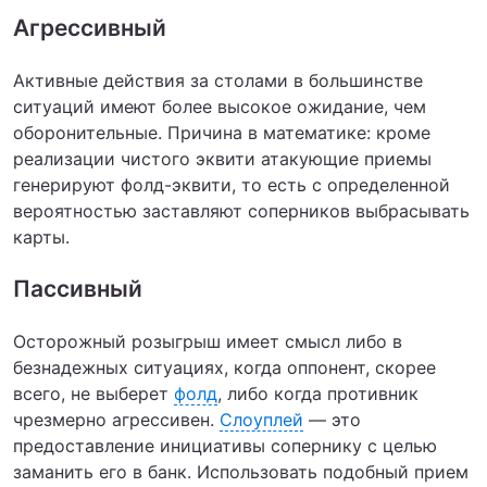
Агрессивный
Активные действия за столами в большинстве
ситуаций имеют более высокое ожидание, чем
оборонительные. Причина в математике: кроме
реализации чистого эквити атакующие приемы
генерируют фолд-эквити, то есть с определенной
вероятностью заставляют соперников выбрасывать
карты.
Пассивный
Осторожный розыгрыш имеет смысл либо в
безнадежных ситуациях, когда оппонент, скорее
всего, не выберет
фолд
, либо когда противник
чрезмерно агрессивен.
Слоуплей
— это
предоставление инициативы сопернику с целью
заманить его в банк. Использовать подобный прием