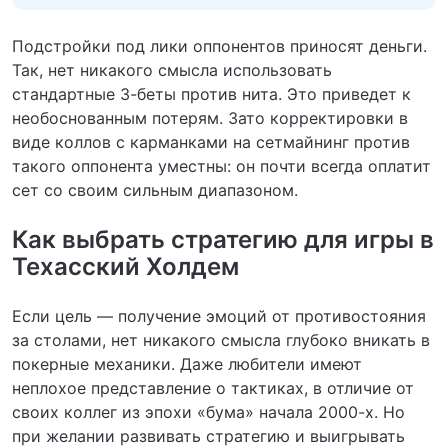
Подстройки под лики оппонентов приносят деньги.
Так, нет никакого смысла использовать
стандартные 3-беты против нита. Это приведет к
необоснованным потерям. Зато корректировки в
виде коллов с карманками на сетмайнинг против
такого оппонента уместны: он почти всегда оплатит
сет со своим сильным диапазоном.
Как выбрать стратегию для игры в
Техасский Холдем
Если цель — получение эмоций от противостояния
за столами, нет никакого смысла глубоко вникать в
покерные механики. Даже любители имеют
неплохое представление о тактиках, в отличие от
своих коллег из эпохи «бума» начала 2000-х. Но
при желании развивать стратегию и выигрывать