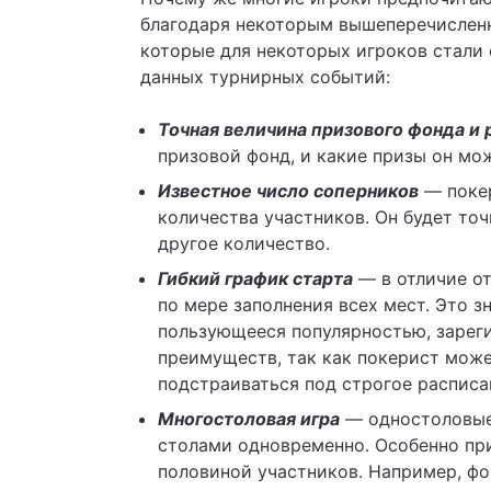
благодаря некоторым вышеперечислен
которые для некоторых игроков стали
данных турнирных событий:
Точная величина призового фонда и 
призовой фонд, и какие призы он мож
Известное число соперников
— покер
количества участников. Он будет точ
другое количество.
Гибкий график старта
— в отличие от
по мере заполнения всех мест. Это з
пользующееся популярностью, зареги
преимуществ, так как покерист може
подстраиваться под строгое расписа
Многостоловая игра
— одностоловые
столами одновременно. Особенно пр
половиной участников. Например, фо