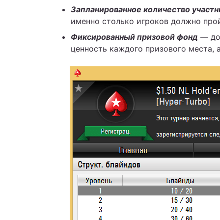
Запланированное количество участн
именно столько игроков должно про
Фиксированный призовой фонд
— до 
ценность каждого призового места, а