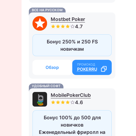
ВСЕ НА РУССКОМ
Mostbet Poker
Бонус 250% и 250 FS
новичкам
Обзор
POKERRU
УДОБНЫЙ СОФТ
MobilePokerClub
Бонус 100% до 500 для
новичков
Еженедельный фриролл на