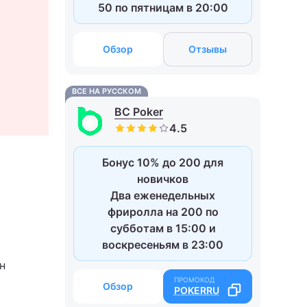
50 по пятницам в 20:00
Обзор
Отзывы
ВСЕ НА РУССКОМ
BC Poker
Бонус 10% до 200 для
новичков
Два еженедельных
фриролла на 200 по
субботам в 15:00 и
воскресеньям в 23:00
н
Обзор
POKERRU