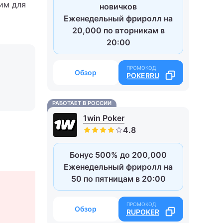
им для
новичков
Еженедельный фриролл на
20,000 по вторникам в
20:00
Обзор
POKERRU
РАБОТАЕТ В РОССИИ
1win Poker
Бонус 500% до 200,000
Еженедельный фриролл на
50 по пятницам в 20:00
Обзор
RUPOKER