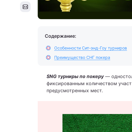
Содержание:
Особенности Сит-энд-Гоу турниров
Преимущество СНГ покера
SNG турниры по покеру
— одностол
фиксированным количеством участн
предусмотренных мест.