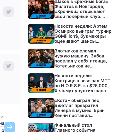
Шахов в «режиме бога»,
Филатов в Новгороде,
«Хроники» открывают
свой покерный клуб:
обзор социальных сетей
Новости недели: Артем
Осмирко выиграл турнир
GGMillion$, букмекеры
оценивают шансы
участников финального
Злотников сломал
стола Главного события
чужую машину, Зубов
WSOP-2026
поселил у себя птенца,
Котельников не
справляется с режимом:
Новости недели:
обзор социальных сетей
Кострицын выиграл МТТ
по H.O.R.S.E. за $25,000,
Хельмут упустил шанс
добыть 18-й браслет,
«Кота» обыграл пес,
Диб и Негреану
джетлаг превратил
подводят итоги WSOP
Иннера в мумию, Брин
Кенни поставил
ья
ультиматум Залу славы
на
Финальный стол
— обзор социальных
 о
Главного события
сетей