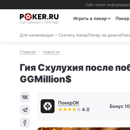
Играть в покер
Покер
Для начинающих
Скачать покер
Покер на деньги
Пок
Главная
Новости
Гия Схулухия после п
GGMillion$
ПокерОК
Бонус 1