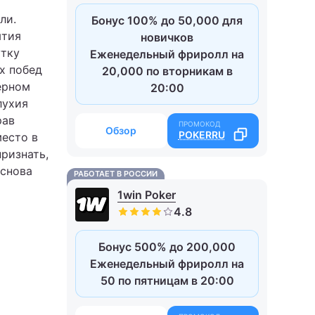
ли.
Бонус 100% до 50,000 для
ытия
новичков
утку
Еженедельный фриролл на
х побед
20,000 по вторникам в
ерном
20:00
лухия
рав
Обзор
POKERRU
место в
признать,
 снова
РАБОТАЕТ В РОССИИ
1win Poker
Бонус 500% до 200,000
Еженедельный фриролл на
50 по пятницам в 20:00