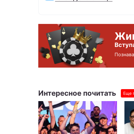
Жи
Вступ
Познава
Интересное почитать
Еще 