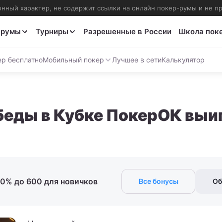
 румы
Турниры
Разрешенные в России
Школа пок
ер бесплатно
Мобильный покер
Лучшее в сети
Калькулятор
обеды в Кубке ПокерОК выи
00% до 600 для новичков
Все бонусы
Об