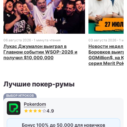
06 августа 2026
1 минута чтения
03 августа 2026
1 ми
Лукас Джумалон выиграл в
Новости недели
Главном событии WSOP-2026 и
Боровков выигр
получил $10,000,000
GGMillion$, на 
серия Merit Pok
Лучшие покер-румы
ВЫБОР ИГРОКОВ
Pokerdom
Бонус 100% до 50,000 для новичков