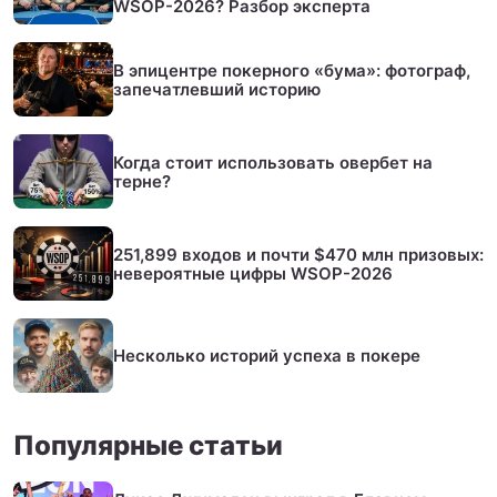
WSOP-2026? Разбор эксперта
В эпицентре покерного «бума»: фотограф,
запечатлевший историю
Когда стоит использовать овербет на
терне?
251,899 входов и почти $470 млн призовых:
невероятные цифры WSOP-2026
Несколько историй успеха в покере
Популярные статьи