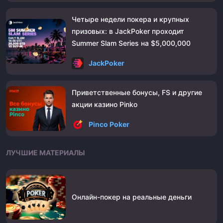
Четыре недели покера и крупных
призовых: в JackPoker проходит
Summer Slam Series на $5,000,000
JackPoker
Приветственные бонусы, FS и другие
акции казино Pinko
Pinco Poker
ЛУЧШИЕ МАТЕРИАЛЫ
Онлайн-покер на реальные деньги