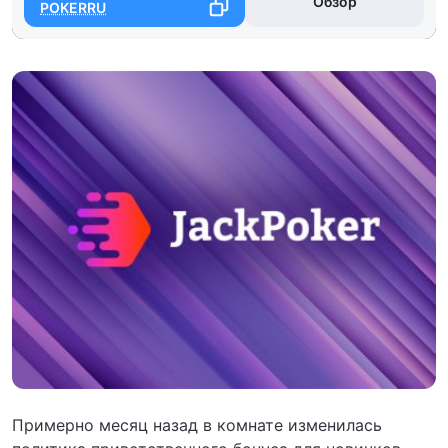
Обзор
POKERRU
Примерно месяц назад в комнате изменилась