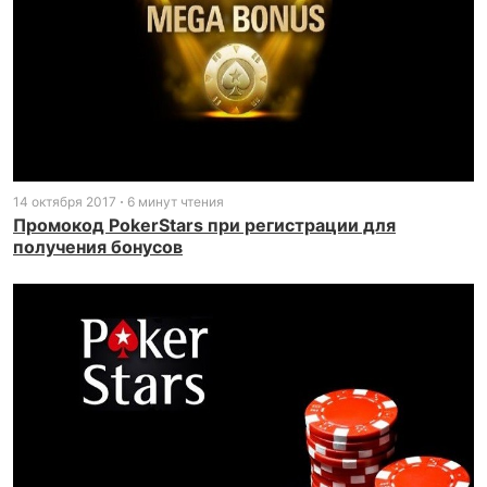
14 октября 2017
6 минут чтения
Промокод PokerStars при регистрации для
получения бонусов