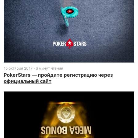
15 октября 2017
6 минут чтения
PokerStars — пройдите регистрацию через
официальный сайт