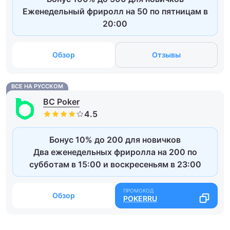
Еженедельный фриролл на 50 по пятницам в
20:00
Обзор
Отзывы
ВСЕ НА РУССКОМ
BC Poker
Бонус 10% до 200 для новичков
Два еженедельных фриролла на 200 по
субботам в 15:00 и воскресеньям в 23:00
Обзор
POKERRU