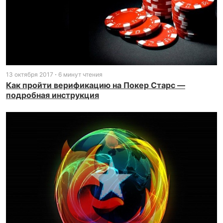
13 октября 2017
6 минут чтения
Как пройти верификацию на Покер Старс —
подробная инструкция