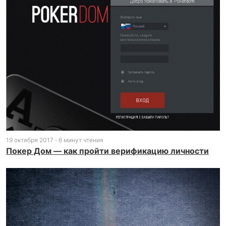
19 октября 2017
6 минут чтения
Покер Дом — как пройти верификацию личности