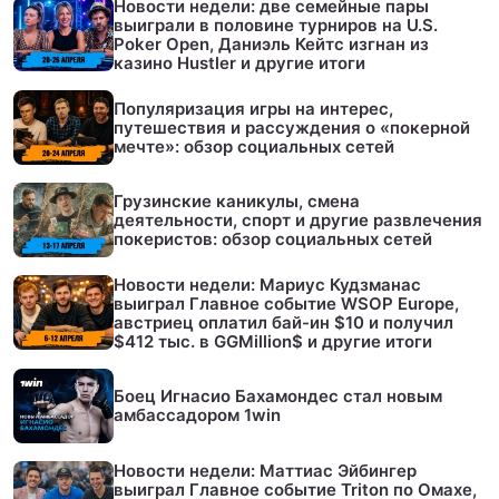
Новости недели: две семейные пары
выиграли в половине турниров на U.S.
Poker Open, Даниэль Кейтс изгнан из
казино Hustler и другие итоги
Популяризация игры на интерес,
путешествия и рассуждения о «покерной
мечте»: обзор социальных сетей
Грузинские каникулы, смена
деятельности, спорт и другие развлечения
покеристов: обзор социальных сетей
Новости недели: Мариус Кудзманас
выиграл Главное событие WSOP Europe,
австриец оплатил бай-ин $10 и получил
$412 тыс. в GGMillion$ и другие итоги
Боец Игнасио Бахамондес стал новым
амбассадором 1win
Новости недели: Маттиас Эйбингер
выиграл Главное событие Triton по Омахе,