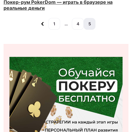
Покер-рум PokerDom — играть в браузере на
реальные деньги
1
…
4
5