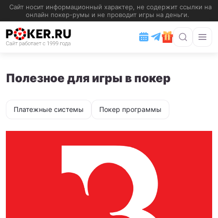
Полезное для игры в покер
Платежные системы
Покер программы