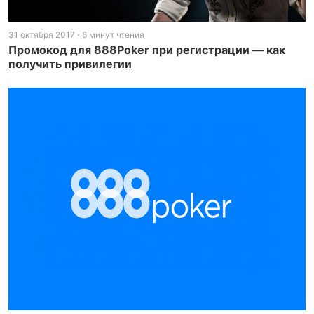
31 октября 2017
6 минут чтения
Промокод для 888Poker при регистрации — как
получить привилегии