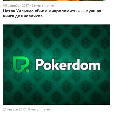
05 сентября 2017
6 минут чтения
Натан Уильямс «Бьем микролимиты» — лучшая
книга для новичков
27 января 2017
6 минут чтения