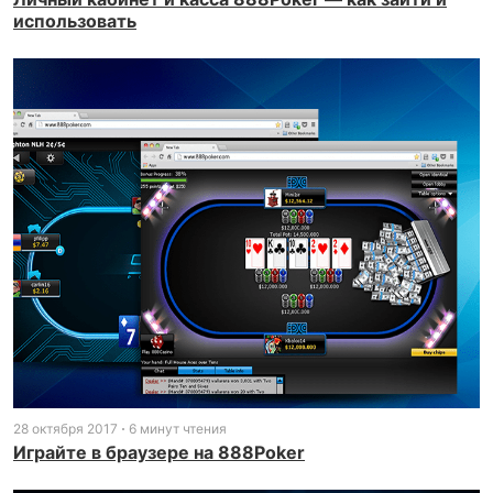
использовать
28 октября 2017
6 минут чтения
Играйте в браузере на 888Poker