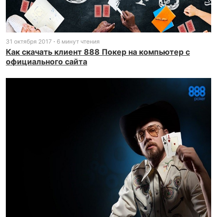
31 октября 2017
6 минут чтения
Как скачать клиент 888 Покер на компьютер с
официального сайта