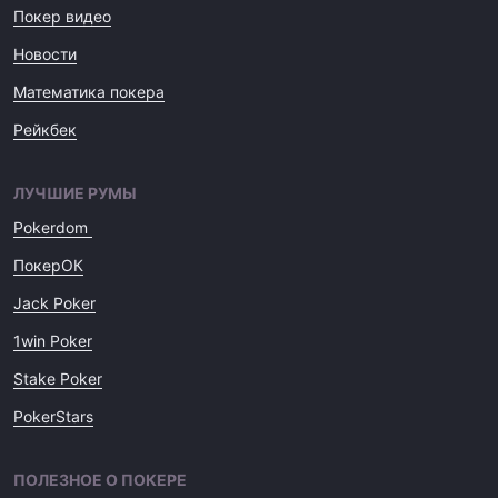
Покер видео
Новости
Математика покера
Рейкбек
ЛУЧШИЕ РУМЫ
Pokerdom
ПокерОК
Jack Poker
1win Poker
Stake Poker
PokerStars
ПОЛЕЗНОЕ О ПОКЕРЕ