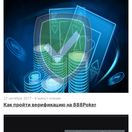
27 октября 2017
6 минут чтения
Как пройти верификацию на 888Poker