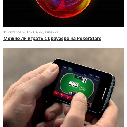
13 октября 2017
6 минут чтения
Можно ли играть в браузере на PokerStars