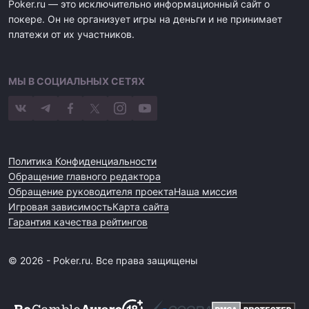
Poker.ru — это исключительно информационный сайт о
покере. Он не организует игры на деньги и не принимает
платежи от их участников.
МЫ В СОЦИАЛЬНЫХ СЕТЯХ
Политика Конфиденциальности
Обращение главного редактора
Обращение руководителя проекта
Наша миссия
Игровая зависимость
Карта сайта
Гарантия качества рейтингов
© 2026 - Poker.ru. Все права защищены