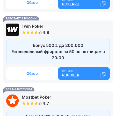
Обзор
POKERRU
РАБОТАЕТ В РОССИИ
1win Poker
Бонус 500% до 200,000
Еженедельный фриролл на 50 по пятницам в
20:00
Обзор
RUPOKER
ВСЕ НА РУССКОМ
Mostbet Poker