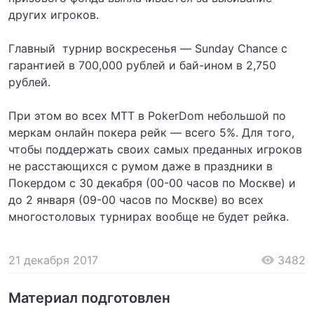
других игроков.
Главный турнир воскресенья — Sunday Chance с
гарантией в 700,000 рублей и бай-ином в 2,750
рублей.
При этом во всех МТТ в PokerDom небольшой по
меркам онлайн покера рейк — всего 5%. Для того,
чтобы поддержать своих самых преданных игроков
не расстающихся с румом даже в праздники в
Покердом с 30 декабря (00-00 часов по Москве) и
до 2 января (09-00 часов по Москве) во всех
многостоловых турнирах вообще не будет рейка.
21 декабря 2017
3482
Материал подготовлен