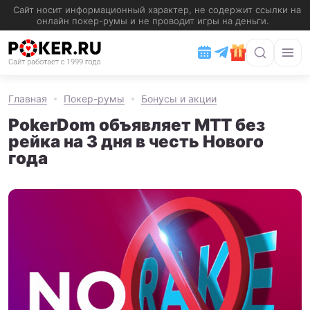
Главная
Покер-румы
Бонусы и акции
PokerDom объявляет МТТ без
рейка на 3 дня в честь Нового
года