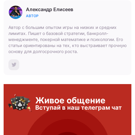
Александр Елисеев
АВТОР
Автор с большим опытом игры на низких и средних
лимитах. Пишет о базовой стратегии, банкролл-
менеджменте, покерной математике и психологии. Его
статьи ориентированы на тех, кто выстраивает прочную
основу для долгосрочного роста.
Живое общение
Вступай в наш телеграм чат