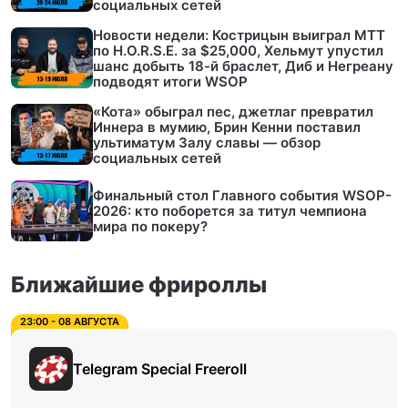
социальных сетей
Новости недели: Кострицын выиграл МТТ
по H.O.R.S.E. за $25,000, Хельмут упустил
шанс добыть 18-й браслет, Диб и Негреану
подводят итоги WSOP
«Кота» обыграл пес, джетлаг превратил
Иннера в мумию, Брин Кенни поставил
ультиматум Залу славы — обзор
социальных сетей
Финальный стол Главного события WSOP-
2026: кто поборется за титул чемпиона
мира по покеру?
Ближайшие фрироллы
23:00 - 08 АВГУСТА
Telegram Special Freeroll