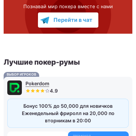
Познавай мир покера вместе с нами
Перейти в чат
Лучшие покер-румы
ВЫБОР ИГРОКОВ
Pokerdom
Бонус 100% до 50,000 для новичков
Еженедельный фриролл на 20,000 по
вторникам в 20:00