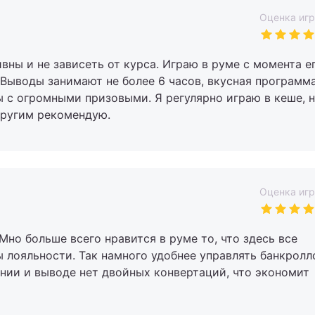
Оценка
иг
ивны и не зависеть от курса. Играю в руме с момента е
. Выводы занимают не более 6 часов, вкусная программ
 с огромными призовыми. Я регулярно играю в кеше, н
другим рекомендую.
Оценка
иг
Мно больше всего нравится в руме то, что здесь все
ы лояльности. Так намного удобнее управлять банкролл
ении и выводе нет двойных конвертаций, что экономит