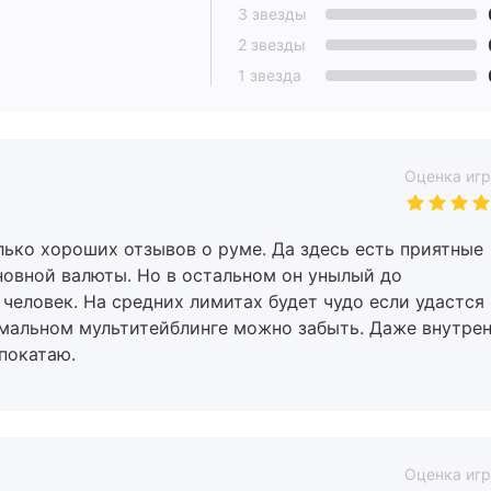
3 звезды
2 звезды
1 звезда
Оценка
иг
лько хороших отзывов о руме. Да здесь есть приятные
новной валюты. Но в остальном он унылый до
человек. На средних лимитах будет чудо если удастся
рмальном мультитейблинге можно забыть. Даже внутре
покатаю.
Оценка
иг