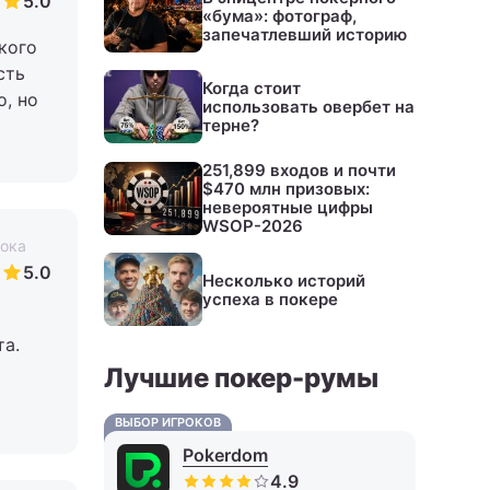
«бума»: фотограф,
запечатлевший историю
кого
сть
Когда стоит
о, но
использовать овербет на
терне?
251,899 входов и почти
$470 млн призовых:
невероятные цифры
WSOP-2026
рока
Несколько историй
успеха в покере
та.
Лучшие покер-румы
ВЫБОР ИГРОКОВ
Pokerdom