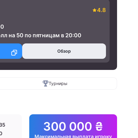
00
л на 50 по пятницам в 20:00
Обзор
Турниры
300 000 ₴
35
0
Максимальная выплата игроку