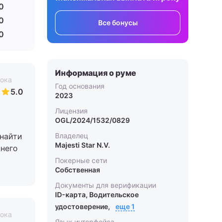
0
0
Все бонусы
0
Информация о руме
рока
Год основания
2023
Лицензия
OGL/2024/1532/0829
 найти
Владелец
Majesti Star N.V.
ннего
Покерные сети
Собственная
Документы для верификации
ID-карта
Водительское
удостоверение
еще 1
рока
Язык интерфейса