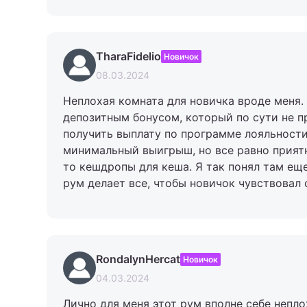
TharaFidelio
Новичок
08.03.2024
Неплохая комната для новичка вроде меня.
депозитным бонусом, который по сути не п
получить выплату по программе лояльности
минимальный выигрыш, но все равно приятно
то кешдропы для кеша. Я так понял там ещ
рум делает все, чтобы новичок чувствовал 
RondalynHercat
Новичок
04.03.2024
Лично для меня этот рум вполне себе непло