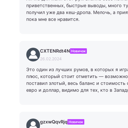
приветственных, быстрые выводы, много ту
получил уже два кеш-дропа. Мелочь, а при
пока мне все нравится.
CXTENRdt4N
Новичок
26.02.2024
Это один из лучших румов, в которых я игр
плюс, который стоит отметить — возможно
поставил злотый, весь баланс и стоимость
евро и доллар, видимо для тех, кто в Запа
gzxwQqvRjq
Новичок