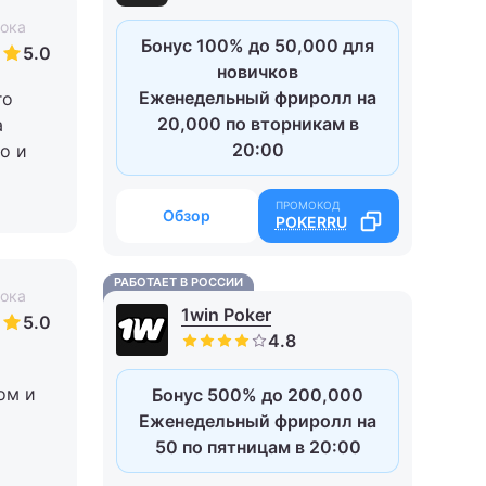
рока
Бонус 100% до 50,000 для
новичков
Еженедельный фриролл на
го
20,000 по вторникам в
а
20:00
о и
Обзор
POKERRU
РАБОТАЕТ В РОССИИ
рока
1win Poker
ом и
Бонус 500% до 200,000
Еженедельный фриролл на
50 по пятницам в 20:00