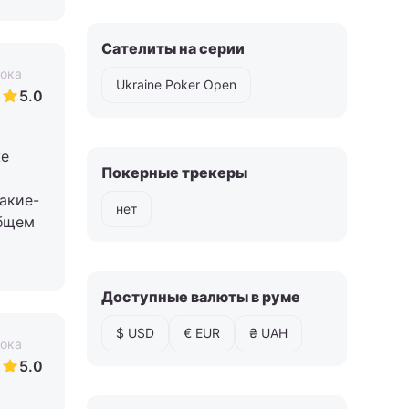
Сателиты на серии
рока
Ukraine Poker Open
же
Покерные трекеры
акие-
нет
общем
Доступные валюты в руме
$ USD
€ EUR
₴ UAH
рока